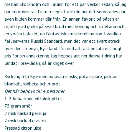
mellan Stockholm och Tallinn för ett par veckor sedan, så jag
har improviserat fram receptet utifrån hur det serverades där,
även bilden kommer därifrån. En annan favorit på båten är
mjölksyrad gurka på svartbröd med honung och smetana och
en vodka i glaset, en fantastisk smakkombination. I vanliga
fall serveras Russki Standard, men det var ett svart streck
över den i menyn, Ryssland får med all rätt betala ett högt
pris för sin annektering. Jag hoppas att ner denna tidning har
landat i brevlådan, så är kriget över.
Kyckling á la Kyiv med balasamicosky, potatispuré, picklad
blomkål, rödbeta och morot
Det här behövs till 4 personer
1-2 finhackade vitlöksklyftor
75 gram smör
2 msk hackad persilja
2 msk hackad gräslök
Pressad citronjuice