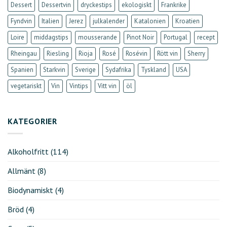
Dessert
Dessertvin
dryckestips
ekologiskt
Frankrike
Fyndvin
Italien
Jerez
julkalender
Katalonien
Kroatien
Loire
middagstips
mousserande
Pinot Noir
Portugal
recept
Rheingau
Riesling
Rioja
Rosé
Rosévin
Rött vin
Sherry
Spanien
Starkvin
Sverige
Sydafrika
Tyskland
USA
vegetariskt
Vin
Vintips
Vitt vin
öl
KATEGORIER
Alkoholfritt
(114)
Allmänt
(8)
Biodynamiskt
(4)
Bröd
(4)