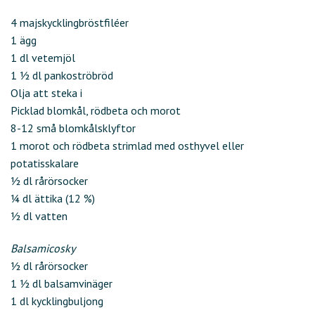
4 majskycklingbröstfiléer
1 ägg
1 dl vetemjöl
1 ½ dl pankoströbröd
Olja att steka i
Picklad blomkål, rödbeta och morot
8-12 små blomkålsklyftor
1 morot och rödbeta strimlad med osthyvel eller
potatisskalare
½ dl rårörsocker
¼ dl ättika (12 %)
½ dl vatten
Balsamicosky
½ dl rårörsocker
1 ½ dl balsamvinäger
1 dl kycklingbuljong