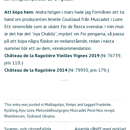
Att köpa hem:
Andra helgen i mars hade jag förmånen att ta
hand om producenten Amelie Couillaud från Muscadet i Loire.
Ett vinområde som är okänt för de flesta svenskar. I min mun
är det här det ”nya Chablis”, mycket vin för pengarna, så passa
på att köpa några flaskor av nedanstående, redan i nästa
nummer blir ett av dem, vinrekommendation.
Château de la Ragotière Vieilles Vignes 2019
(Nr 76739,
pris 119,-)
Château de la Ragotière 2014
(Nr 79950, pris 179,-)
This entry was posted in
Middagstips
,
Vintips
and tagged
Frankrike
,
Kyckling
,
Kyiv
,
Loire
,
MelondeBourgogne
,
Muscadet
,
Pinot Noir
,
recept
,
Rheinhessen
,
Tyskland
,
Ukraina
.
Svamp- och citronfyllda
Asiatisk råbiff med picklad