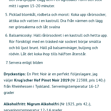
mitt i ugnen 15-20 minuter.
Picklad blomkål, rödbeta och morot: Koka upp rårörsocker,
ättika och vatten i en kastrull. Dra från värmen och lägg
ner grönsakerna och låt svalna
Balsamicosky: Häll rårörsockret i en kastrull och hetta upp.
Rör försiktigt med en träsked när sockret börjar smälta
och bli ljust brunt. Häll på balsamvinäger, buljong och
rödvin. Låt det koka ihop tills hälften återstår.
Servera enligt bilden
Dryckestips:
En Pint Noir är en perfekt följeslagare, jag
väljer
Krug’scher Hof Pinot Noir 2019
(Nr 22388, pris 140,-)
från Rheinhessen i Tyskland.. Serveringstemperatur 16-17
grader
Alkoholfritt: Nigrum Alkoholfri
(Nr 1925, pris 42,-),
serveringstemperatur 12-14 grader.