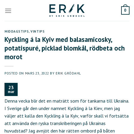
Skip
to
0
content
MIDDAGSTIPS
,
VINTIPS
Kyckling á la Kyiv med balasamicosky,
potatispuré, picklad blomkål, rödbeta och
morot
POSTED ON
MARS 23, 2022
BY
ERIK GRÖDAHL
23
mar
Denna vecka blir det en maträtt som för tankarna till Ukraina.
I Sverige går den under namnet Kyckling á la Kiev, men jag
väljer att kalla den Kyckling á la Kyiv, varför skall vi fortsätta
att använda den ryska transkriberingen på Ukrainas
huvudstad? Jag avnjöt den här rätten ombord på båten