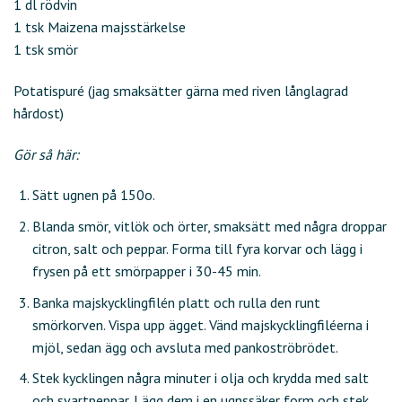
1 dl rödvin
1 tsk Maizena majsstärkelse
1 tsk smör
Potatispuré (jag smaksätter gärna med riven långlagrad
hårdost)
Gör så här:
Sätt ugnen på 150o.
Blanda smör, vitlök och örter, smaksätt med några droppar
citron, salt och peppar. Forma till fyra korvar och lägg i
frysen på ett smörpapper i 30-45 min.
Banka majskycklingfilén platt och rulla den runt
smörkorven. Vispa upp ägget. Vänd majskycklingfiléerna i
mjöl, sedan ägg och avsluta med pankoströbrödet.
Stek kycklingen några minuter i olja och krydda med salt
och svartpeppar. Lägg dem i en ugnssäker form och stek