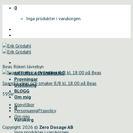
Skip
0
to
Inga produkter i varukorgen.
content
Beas Rökeri Jävrebyn
AKTUELLA EVENEMANG
Provningar
Spanska viner och smaker 8/8 kl. 18:00 på Beas
Utbildning
BLOGG
595
kr
Om mig
Köpvillkor
0
Personuppgiftspolicy
Om mig
Varukorg
Copyright 2026 ©
Zero Dosage AB
Inga produkter i varukorgen.