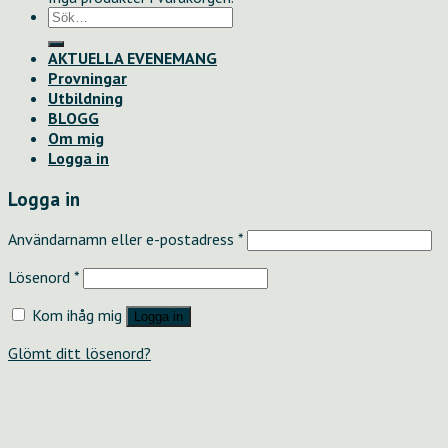
Sök
efter:
AKTUELLA EVENEMANG
Provningar
Utbildning
BLOGG
Om mig
Logga in
Logga in
Användarnamn eller e-postadress
*
Lösenord
*
Kom ihåg mig
Logga in
Glömt ditt lösenord?