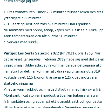
bästa färdiga jag ätit.
1. Fräs tomatpurén i smör 2-3 minuter, tillsätt löken och fräs
ytterligare 3-5 minuter.
2. Tillsätt grillost och fräs 3-4 minuter. Häll i grädden
tillsammans med bönor, senap, kapris och 1 tsk salt. Koka upp,
sänk temperaturen och låt puttra 10 minuter.
3. Servera med surkål.
Vintips:
Les Sorts Selecció 2022
(Nr 70217, pris 125,-) När
det är vinet lanserades i februari 2019 hade jag med det på en
vinprovning i Uddevalla. Jag rekommenderade deltagarna att
hamstra för det här kommer att dra i väg prismässigt. 2019
kostade vinet 115 kronor, 6 år senare 125,-, det motsvarar
skattehöjningarna.
Vinet är varmfruktigt och medelfylligt vin med frisk syra från
Montsant i Katalonien i nordöstra Spanien balanserar syran
från surkålen och grädden på ett utmärkt sätt och gör detta
till en härlig vin- och smakupplevelse. Serveringstemperatur