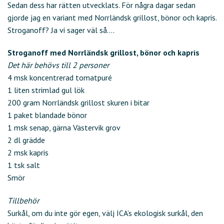
Sedan dess har rätten utvecklats. För några dagar sedan
gjorde jag en variant med Norrländsk grillost, bönor och kapris.
Stroganoff? Ja vi sager väl så….
Stroganoff med Norrländsk grillost, bönor och kapris
Det här behövs till 2 personer
4 msk koncentrerad tomatpuré
1 liten strimlad gul lök
200 gram Norrländsk grillost skuren i bitar
1 paket blandade bönor
1 msk senap, gärna Västervik grov
2 dl grädde
2 msk kapris
1 tsk salt
Smör
Tillbehör
Surkål, om du inte gör egen, välj ICA’s ekologisk surkål, den