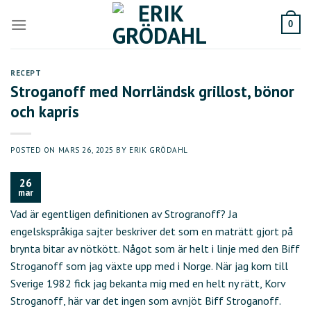
Skip
to
0
content
RECEPT
Stroganoff med Norrländsk grillost, bönor
och kapris
POSTED ON
MARS 26, 2025
BY
ERIK GRÖDAHL
26
mar
Vad är egentligen definitionen av Strogranoff? Ja
engelskspråkiga sajter beskriver det som en maträtt gjort på
brynta bitar av nötkött. Något som är helt i linje med den Biff
Stroganoff som jag växte upp med i Norge. När jag kom till
Sverige 1982 fick jag bekanta mig med en helt ny rätt, Korv
Stroganoff, här var det ingen som avnjöt Biff Stroganoff.