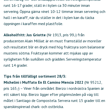
runt 16-17 grader, ställ in i kylen ca 30 minuter innan
servering. Öppna gärna vinet 10-12 timmar innan servering och
hall i en karaff, när du ställer in det i kylen kan du täcka
öppningen i karaffen med plastfolie.
Alkoholfritt: Jus Griotte
(Nr 1913, pris 99,-) från
producenten Alain Milliat är en must framställd av moreller
och resultatet blir en dryck med hög fruktsyra som balanserar
mustens sötma. Fruktsyran kommer att mjukas upp av
syrligheten från surkålen och grädden. Serveringstemperatur
runt 14 grader.
Tips från tillfälligt sortiment 28/3:
Michelini i Muffato En El Camino Mencia 2022
(Nr 95212,
pris 165,-) – Viner från området Bierzo i nordvästra Spanien är
ett säkert köp. Bierzo ligger efter pilgrimsleden på väg till
målet i Santiago de Compostela. Servera runt 15 grader till en
spanskinspirerad chark- och ostbricka.