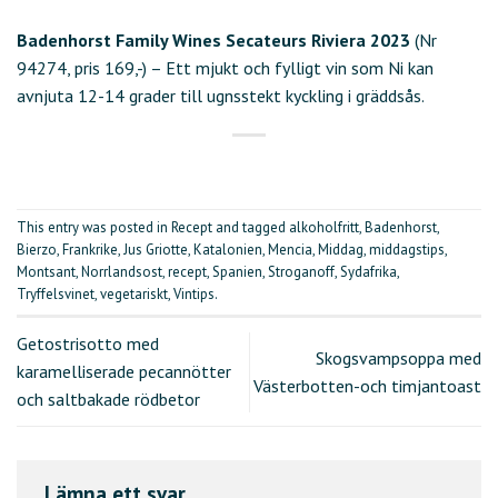
Badenhorst Family Wines Secateurs Riviera 2023
(Nr
94274, pris 169,-) – Ett mjukt och fylligt vin som Ni kan
avnjuta 12-14 grader till ugnsstekt kyckling i gräddsås.
This entry was posted in
Recept
and tagged
alkoholfritt
,
Badenhorst
,
Bierzo
,
Frankrike
,
Jus Griotte
,
Katalonien
,
Mencia
,
Middag
,
middagstips
,
Montsant
,
Norrlandsost
,
recept
,
Spanien
,
Stroganoff
,
Sydafrika
,
Tryffelsvinet
,
vegetariskt
,
Vintips
.
Getostrisotto med
Skogsvampsoppa med
karamelliserade pecannötter
Västerbotten-och timjantoast
och saltbakade rödbetor
Lämna ett svar