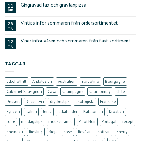
Gingravad lax och gravlaxpizza
11
jun
Vintips inför sommaren från ordersortimentet
26
maj
Viner inför våren och sommaren från fast sortiment
12
maj
TAGGAR
alkoholfritt
Andalusien
Australien
Bardolino
Bourgogne
Cabernet Sauvignon
Cava
Champagne
Chardonnay
chile
Dessert
Dessertvin
dryckestips
ekologiskt
Frankrike
Fyndvin
Italien
Jerez
julkalender
Katalonien
Kroatien
Loire
middagstips
mousserande
Pinot Noir
Portugal
recept
Rheingau
Riesling
Rioja
Rosé
Rosévin
Rött vin
Sherry