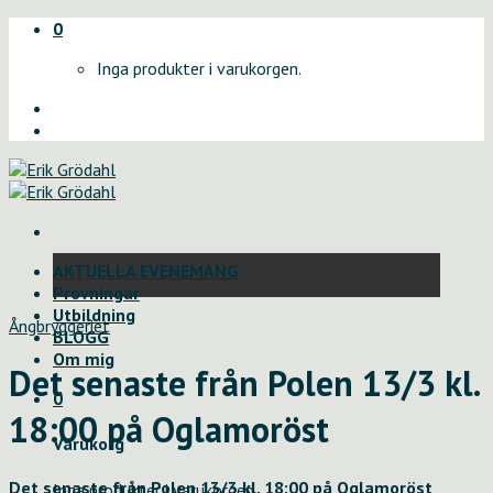
Skip
0
to
Inga produkter i varukorgen.
content
AKTUELLA EVENEMANG
Provningar
Utbildning
Ångbryggeriet
BLOGG
Om mig
Det senaste från Polen 13/3 kl.
0
18:00 på Oglamoröst
Varukorg
Det senaste från Polen 13/3 kl. 18:00 på Oglamoröst
Inga produkter i varukorgen.