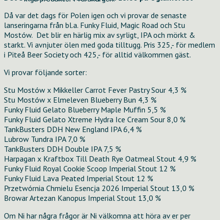
Då var det dags för Polen igen och vi provar de senaste
lanseringarna från bl.a. Funky Fluid, Magic Road och Stu
Mostów. Det blir en härlig mix av syrligt, IPA och mörkt &
starkt. Vi avnjuter ölen med goda tilltugg. Pris 325,- för medlem
i Piteå Beer Society och 425,- för alltid välkommen gäst.
Vi provar följande sorter:
Stu Mostów x Mikkeller Carrot Fever Pastry Sour 4,3 %
Stu Mostów x Elmeleven Blueberry Bun 4,3 %
Funky Fluid Gelato Blueberry Maple Muffin 5,5 %
Funky Fluid Gelato Xtreme Hydra Ice Cream Sour 8,0 %
TankBusters DDH New England IPA 6,4 %
Lubrow Tundra IPA 7,0 %
TankBusters DDH Double IPA 7,5 %
Harpagan x Kraftbox Till Death Rye Oatmeal Stout 4,9 %
Funky Fluid Royal Cookie Scoop Imperial Stout 12 %
Funky Fluid Lava Peated Imperial Stout 12 %
Przetwórnia Chmielu Esencja 2026 Imperial Stout 13,0 %
Browar Artezan Kanopus Imperial Stout 13,0 %
Om Ni har några frågor är Ni välkomna att höra av er per