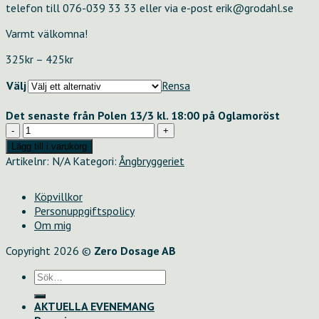
telefon till 076-039 33 33 eller via e-post erik@grodahl.se
Varmt välkomna!
Prisintervall:
325
kr
–
425
kr
325kr
Välj
Rensa
till
425kr
Det senaste från Polen 13/3 kl. 18:00 på Oglamoröst
Det
senaste
Lägg till i varukorg
från
Artikelnr:
N/A
Kategori:
Ångbryggeriet
Polen
13/3
Köpvillkor
kl.
Personuppgiftspolicy
18:00
Om mig
på
Oglamoröst
Copyright 2026 ©
Zero Dosage AB
mängd
Sök
efter:
AKTUELLA EVENEMANG