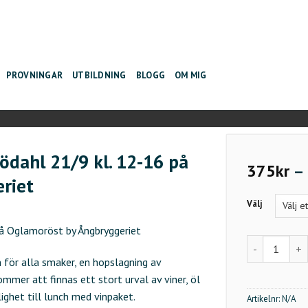
PROVNINGAR
UTBILDNING
BLOGG
OM MIG
ödahl 21/9 kl. 12-16 på
375
kr
–
riet
Välj
på Oglamoröst by Ångbryggeriet
Dryckestrende
 för alla smaker, en hopslagning av
ommer att finnas ett stort urval av viner, öl
lighet till lunch med vinpaket.
Artikelnr:
N/A