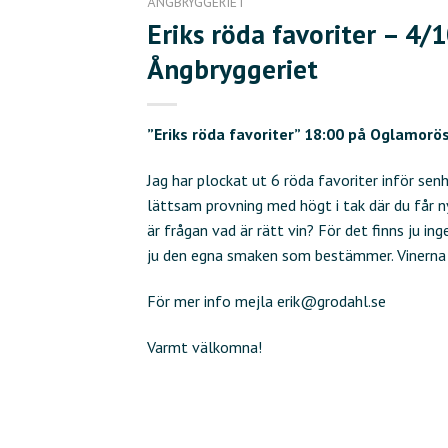
ÅNGBRYGGERIET
Eriks röda favoriter – 4/1
Ångbryggeriet
”Eriks röda favoriter” 18:00 på Oglamorö
Jag har plockat ut 6 röda favoriter inför senh
lättsam provning med högt i tak där du får nyc
är frågan vad är rätt vin? För det finns ju ing
ju den egna smaken som bestämmer. Vinerna 
För mer info mejla erik@grodahl.se
Varmt välkomna!