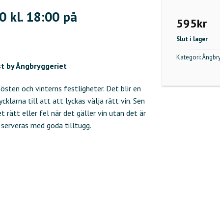
0 kl. 18:00 på
595
kr
Slut i lager
Kategori:
Ångbry
st by Ångbryggeriet
östen och vinterns festligheter. Det blir en
klarna till att att lyckas välja rätt vin. Sen
et rätt eller fel när det gäller vin utan det är
serveras med goda tilltugg.