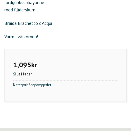
jordgubbssabayonne
med fläderskum
Braida Brachetto d’Acqui
Varmt välkomna!
1,095
kr
Slut i lager
Kategori:
Ångbryggeriet