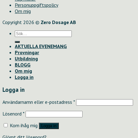
16.00
Personuppgiftspolicy
på
Om mig
Oglamoröst
mängd
Copyright 2026 ©
Zero Dosage AB
Sök
efter:
AKTUELLA EVENEMANG
Provningar
Utbildning
BLOGG
Om mig
Logga in
Logga in
Användarnamn eller e-postadress
*
Lösenord
*
Kom ihåg mig
Logga in
Glömt ditt lösenord?