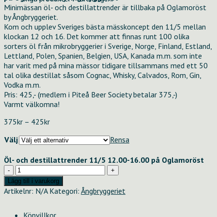
Minimässan öl- och destillattrender är tillbaka på Oglamoröst
by Ångbryggeriet.
Kom och upplev Sveriges bästa mässkoncept den 11/5 mellan
klockan 12 och 16. Det kommer att finnas runt 100 olika
sorters öl från mikrobryggerier i Sverige, Norge, Finland, Estland,
Lettland, Polen, Spanien, Belgien, USA, Kanada m.m. som inte
har varit med på mina mässor tidigare tillsammans med ett 50
tal olika destillat såsom Cognac, Whisky, Calvados, Rom, Gin,
Vodka m.m.
Pris: 425,- (medlem i Piteå Beer Society betalar 375,-)
Varmt välkomna!
Prisintervall:
375
kr
–
425
kr
375kr
Välj
Rensa
till
425kr
Öl- och destillattrender 11/5 12.00-16.00 på Oglamoröst
Öl-
och
Lägg till i varukorg
destillattrender
Artikelnr:
N/A
Kategori:
Ångbryggeriet
11/5
12.00-
Köpvillkor