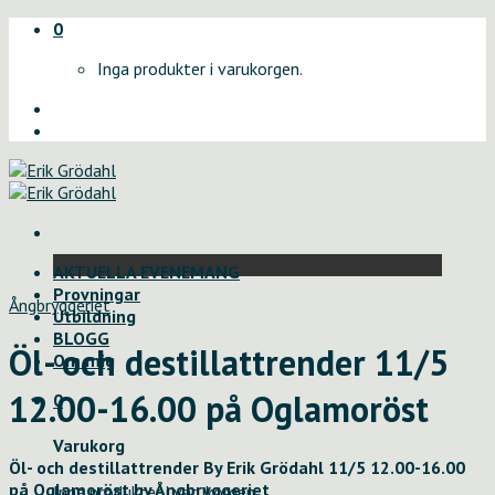
Skip
0
to
Inga produkter i varukorgen.
content
AKTUELLA EVENEMANG
Provningar
Ångbryggeriet
Utbildning
BLOGG
Öl- och destillattrender 11/5
Om mig
12.00-16.00 på Oglamoröst
0
Varukorg
Öl- och destillattrender By Erik Grödahl 11/5 12.00-16.00
på Oglamoröst by Ångbryggeriet
Inga produkter i varukorgen.