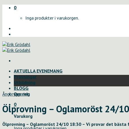
Skip
0
to
Inga produkter i varukorgen.
content
AKTUELLA EVENEMANG
Provningar
Utbildning
BLOGG
Ångbryggeriet
Om mig
0
Ölprovning – Oglamoröst 24/10 
Varukorg
Ölprovning – Oglamoröst 24/10 18:30 – Vi provar det bästa 
Inga produkter i varukorgen.