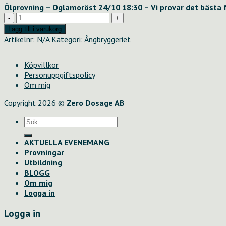
Ölprovning – Oglamoröst 24/10 18:30 – Vi provar det bästa 
Ölprovning
-
Lägg till i varukorg
Oglamoröst
Artikelnr:
N/A
Kategori:
Ångbryggeriet
24/10
18:30
Köpvillkor
-
Personuppgiftspolicy
Vi
Om mig
provar
det
Copyright 2026 ©
Zero Dosage AB
bästa
från
Sök
TS
efter:
3/10,
AKTUELLA EVENEMANG
10/10
Provningar
och
Utbildning
17/10
BLOGG
mängd
Om mig
Logga in
Logga in