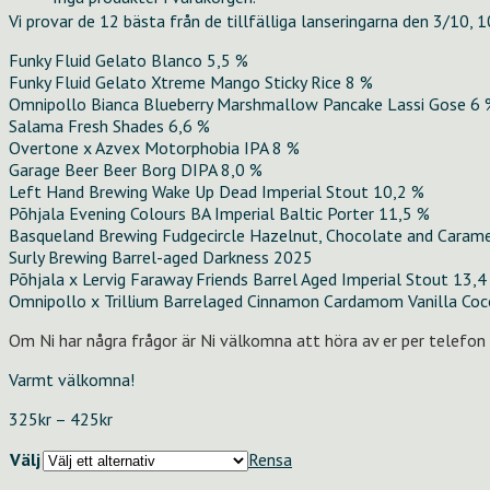
Vi provar de 12 bästa från de tillfälliga lanseringarna den 3/10,
Funky Fluid Gelato Blanco 5,5 %
Funky Fluid Gelato Xtreme Mango Sticky Rice 8 %
Omnipollo Bianca Blueberry Marshmallow Pancake Lassi Gose 6 
Salama Fresh Shades 6,6 %
Overtone x Azvex Motorphobia IPA 8 %
Garage Beer Beer Borg DIPA 8,0 %
Left Hand Brewing Wake Up Dead Imperial Stout 10,2 %
Põhjala Evening Colours BA Imperial Baltic Porter 11,5 %
Basqueland Brewing Fudgecircle Hazelnut, Chocolate and Carame
Surly Brewing Barrel-aged Darkness 2025
Põhjala x Lervig Faraway Friends Barrel Aged Imperial Stout 13,4
Omnipollo x Trillium Barrelaged Cinnamon Cardamom Vanilla Coc
Om Ni har några frågor är Ni välkomna att höra av er per telefon
Varmt välkomna!
Prisintervall:
325
kr
–
425
kr
325kr
Välj
Rensa
till
425kr