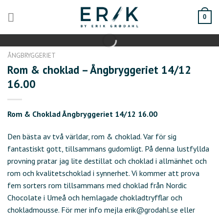
Skip
to
0
content
ÅNGBRYGGERIET
Rom & choklad – Ångbryggeriet 14/12
16.00
Rom & Choklad Ångbryggeriet 14/12 16.00
Den bästa av två världar, rom & choklad. Var för sig
fantastiskt gott, tillsammans gudomligt. På denna lustfyllda
provning pratar jag lite destillat och choklad i allmänhet och
rom och kvalitetschoklad i synnerhet. Vi kommer att prova
fem sorters rom tillsammans med choklad från Nordic
Chocolate i Umeå och hemlagade chokladtryfflar och
chokladmousse. För mer info mejla erik@grodahl.se eller