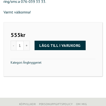
ring/sms:a 076-039 33 33.
Varmt välkomna!
555
kr
Rom & choklad - Ångbryggeriet 14/12 16.00 mängd
LÄGG TILL I VARUKORG
Kategori:
Ångbryggeriet
KÖPVILLKOR
PERSONUPPGIFTSPOLICY
OM MIG