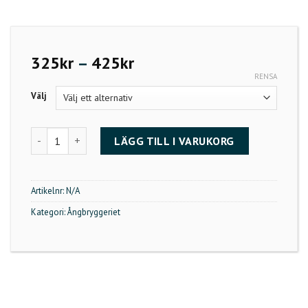
Prisintervall:
325
kr
–
425
kr
325kr
RENSA
till
Välj
425kr
Vi firar den svenska nationaldagen med öl från svenska han
LÄGG TILL I VARUKORG
Artikelnr:
N/A
Kategori:
Ångbryggeriet