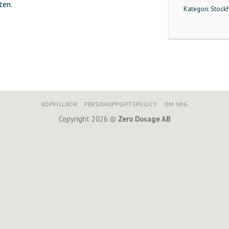
ten.
Kategori:
Stock
KÖPVILLKOR
PERSONUPPGIFTSPOLICY
OM MIG
Copyright 2026 ©
Zero Dosage AB