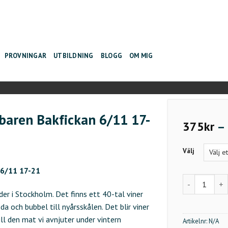
PROVNINGAR
UTBILDNING
BLOGG
OM MIG
baren Bakfickan 6/11 17-
375
kr
–
Välj
 6/11 17-21
Vintrender o
der i Stockholm. Det finns ett 40-tal viner
da och bubbel till nyårsskålen. Det blir viner
l den mat vi avnjuter under vintern
Artikelnr:
N/A