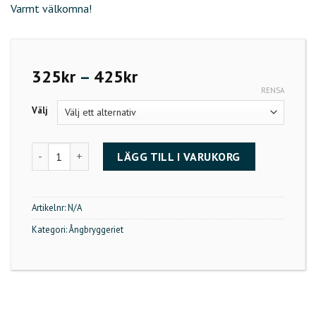
Varmt välkomna!
Prisintervall:
325
kr
–
425
kr
325kr
RENSA
till
Välj
425kr
Ölprovning - Oglamoröst 12/12 18:00 - Julölsprovning lokalt
LÄGG TILL I VARUKORG
Artikelnr:
N/A
Kategori:
Ångbryggeriet