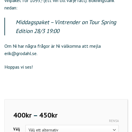
vinpaket för 1095,- (Ett vin till varje rätt). Bokningslänk
nedan:
Middagspaket – Vintrender on Tour Spring
Edition 28/3 19:00
Om Ni har några frågor är Ni välkomna att mejla
erik@grodahl.se.
Hoppas vi ses!
Prisintervall:
400
kr
–
450
kr
400kr
RENSA
till
Välj