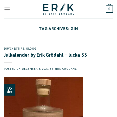
Skip
to
0
content
TAG ARCHIVES:
GIN
DRYCKESTIPS
,
GLÖGG
Julkalender by Erik Grödahl – lucka 33
POSTED ON
DECEMBER 3, 2021
BY
ERIK GRÖDAHL
03
dec