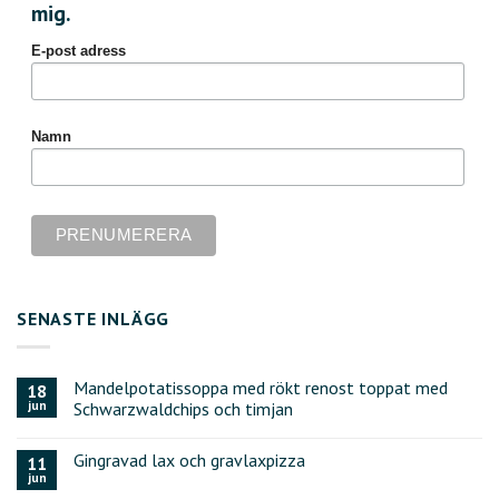
mig.
E-post adress
Namn
SENASTE INLÄGG
Mandelpotatissoppa med rökt renost toppat med
18
jun
Schwarzwaldchips och timjan
Gingravad lax och gravlaxpizza
11
jun