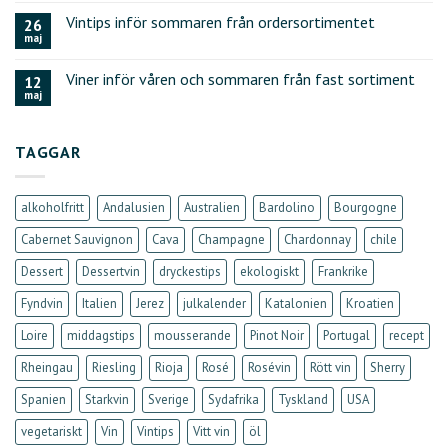
Vintips inför sommaren från ordersortimentet
26
maj
Viner inför våren och sommaren från fast sortiment
12
maj
TAGGAR
alkoholfritt
Andalusien
Australien
Bardolino
Bourgogne
Cabernet Sauvignon
Cava
Champagne
Chardonnay
chile
Dessert
Dessertvin
dryckestips
ekologiskt
Frankrike
Fyndvin
Italien
Jerez
julkalender
Katalonien
Kroatien
Loire
middagstips
mousserande
Pinot Noir
Portugal
recept
Rheingau
Riesling
Rioja
Rosé
Rosévin
Rött vin
Sherry
Spanien
Starkvin
Sverige
Sydafrika
Tyskland
USA
vegetariskt
Vin
Vintips
Vitt vin
öl