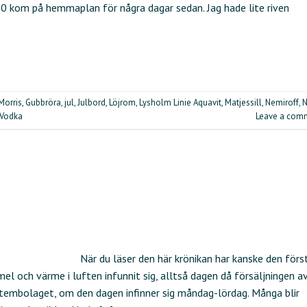
 2.0 kom på hemmaplan för några dagar sedan. Jag hade lite riven
Morris
,
Gubbröra
,
jul
,
Julbord
,
Löjrom
,
Lysholm Linie Aquavit
,
Matjessill
,
Nemiroff
,
N
Vodka
Leave a com
När du läser den här krönikan har kanske den förs
el och värme i luften infunnit sig, alltså dagen då försäljningen a
stembolaget, om den dagen infinner sig måndag-lördag. Många blir