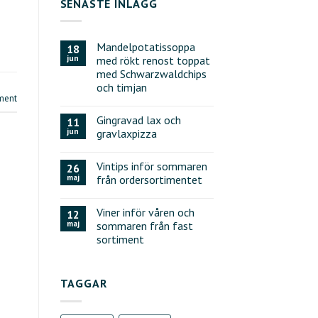
SENASTE INLÄGG
Mandelpotatissoppa
18
jun
med rökt renost toppat
med Schwarzwaldchips
och timjan
ment
Gingravad lax och
11
jun
gravlaxpizza
Vintips inför sommaren
26
maj
från ordersortimentet
Viner inför våren och
12
maj
sommaren från fast
sortiment
TAGGAR