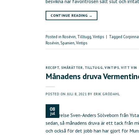
besvikna när favoritrosén sålt slut och irrita
CONTINUE READING
→
Posted in
Rosévin
,
Tilltugg
,
Vintips
|
Tagged
Corpinna
Rosévin
,
Spanien
,
Vintips
RECEPT
,
SMÅRÄTTER
,
TILLTUGG
,
VINTIPS
,
VITT VIN
Månadens druva Vermentin
POSTED ON
JULI 8, 2021
BY
ERIK GRÖDAHL
08
jul
riksstyrelse Sven-Anders Sölveborn från Ysta
sedan, så månadens druva är ett tack från m
och också för det jobb han har gjort för Mun