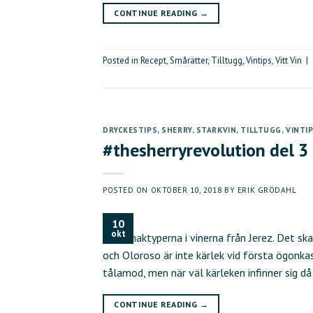
CONTINUE READING
→
Posted in
Recept
,
Smårätter
,
Tilltugg
,
Vintips
,
Vitt Vin
|
DRYCKESTIPS
,
SHERRY
,
STARKVIN
,
TILLTUGG
,
VINTI
#thesherryrevolution del 3
POSTED ON
OKTOBER 10, 2018
BY
ERIK GRÖDAHL
10
okt
och smaktyperna i vinerna från Jerez. Det sk
och Oloroso är inte kärlek vid första ögonkas
tålamod, men när väl kärleken infinner sig då
CONTINUE READING
→