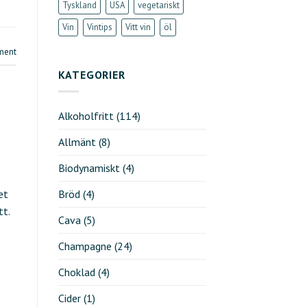
Tyskland
USA
vegetariskt
Vin
Vintips
Vitt vin
öl
ment
KATEGORIER
Alkoholfritt
(114)
Allmänt
(8)
Biodynamiskt
(4)
et
Bröd
(4)
tt.
Cava
(5)
Champagne
(24)
Choklad
(4)
Cider
(1)