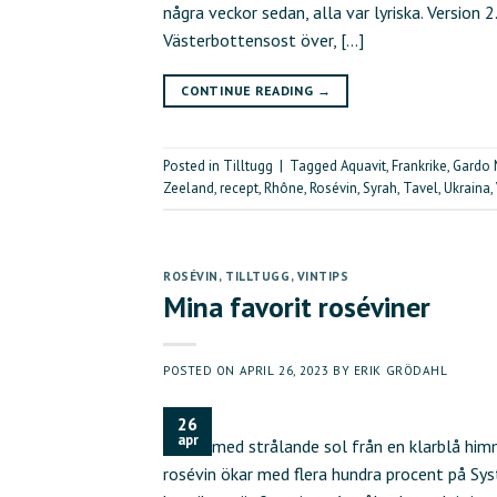
några veckor sedan, alla var lyriska. Version
Västerbottensost över, […]
CONTINUE READING
→
Posted in
Tilltugg
|
Tagged
Aquavit
,
Frankrike
,
Gardo 
Zeeland
,
recept
,
Rhône
,
Rosévin
,
Syrah
,
Tavel
,
Ukraina
,
ROSÉVIN
,
TILLTUGG
,
VINTIPS
Mina favorit roséviner
POSTED ON
APRIL 26, 2023
BY
ERIK GRÖDAHL
26
apr
dagen med strålande sol från en klarblå himm
rosévin ökar med flera hundra procent på Sy