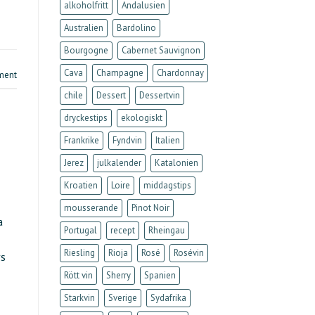
alkoholfritt
Andalusien
Australien
Bardolino
Bourgogne
Cabernet Sauvignon
Cava
Champagne
Chardonnay
ment
chile
Dessert
Dessertvin
dryckestips
ekologiskt
Frankrike
Fyndvin
Italien
Jerez
julkalender
Katalonien
Kroatien
Loire
middagstips
mousserande
Pinot Noir
a
Portugal
recept
Rheingau
Riesling
Rioja
Rosé
Rosévin
vs
Rött vin
Sherry
Spanien
Starkvin
Sverige
Sydafrika