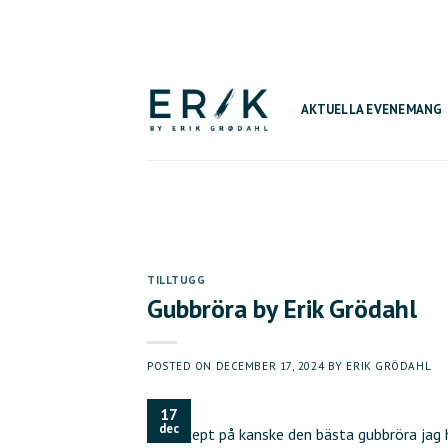
Skip
to
content
AKTUELLA EVENEMANG
TILLTUGG
Gubbröra by Erik Grödahl
POSTED ON
DECEMBER 17, 2024
BY
ERIK GRÖDAHL
17
dec
blir recept på kanske den bästa gubbröra jag h