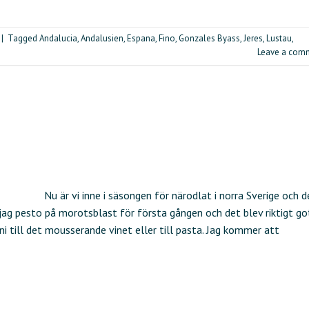
|
Tagged
Andalucia
,
Andalusien
,
Espana
,
Fino
,
Gonzales Byass
,
Jeres
,
Lustau
,
Leave a com
Nu är vi inne i säsongen för närodlat i norra Sverige och d
de jag pesto på morotsblast för första gången och det blev riktigt go
ni till det mousserande vinet eller till pasta. Jag kommer att