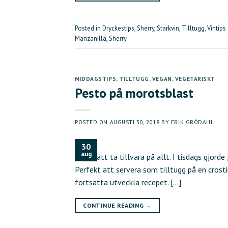
Posted in
Dryckestips
,
Sherry
,
Starkvin
,
Tilltugg
,
Vintips
Manzanilla
,
Sherry
MIDDAGSTIPS
,
TILLTUGG
,
VEGAN
,
VEGETARISKT
Pesto på morotsblast
POSTED ON
AUGUSTI 30, 2018
BY
ERIK GRÖDAHL
30
aug
gäller att ta tillvara på allt. I tisdags gjor
Perfekt att servera som tilltugg på en crosti
fortsätta utveckla recepet. […]
CONTINUE READING
→