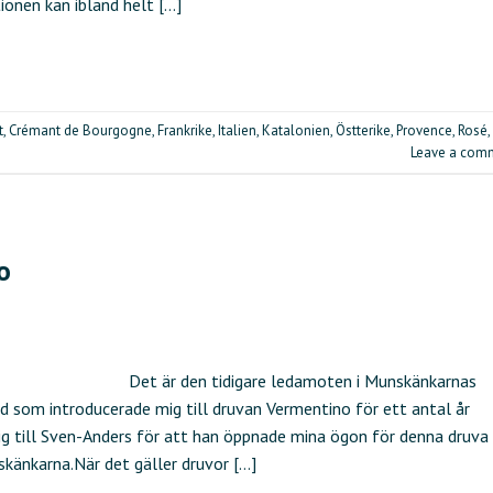
tionen kan ibland helt […]
t
,
Crémant de Bourgogne
,
Frankrike
,
Italien
,
Katalonien
,
Östterike
,
Provence
,
Rosé
,
Leave a com
o
Det är den tidigare ledamoten i Munskänkarnas
d som introducerade mig till druvan Vermentino för ett antal år
ig till Sven-Anders för att han öppnade mina ögon för denna druva
skänkarna.När det gäller druvor […]