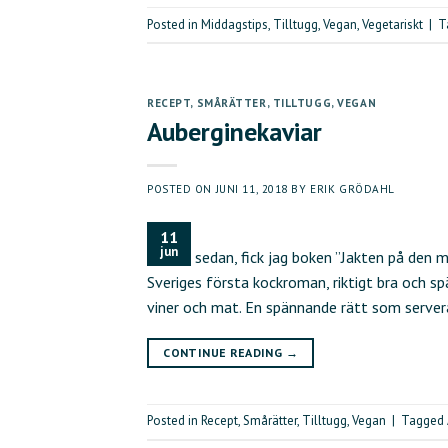
Posted in
Middagstips
,
Tilltugg
,
Vegan
,
Vegetariskt
|
T
RECEPT
,
SMÅRÄTTER
,
TILLTUGG
,
VEGAN
Auberginekaviar
POSTED ON
JUNI 11, 2018
BY
ERIK GRÖDAHL
11
jun
veckor sedan, fick jag boken ”Jakten på den m
Sveriges första kockroman, riktigt bra och 
viner och mat. En spännande rätt som server
CONTINUE READING
→
Posted in
Recept
,
Smårätter
,
Tilltugg
,
Vegan
|
Tagged