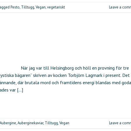
agged
Pesto
,
Tilltugg
,
Vegan
,
vegetariskt
Leave a com
När jag var till Helsingborg och höll en provning för tre
ystiska bägaren” skriven av kocken Torbjörn Lagmark i present. Det 
spännande, där brutala mord och framtidens energi blandas med god
ades var […]
Aubergine
,
Auberginekaviar
,
Tilltugg
,
Vegan
Leave a com