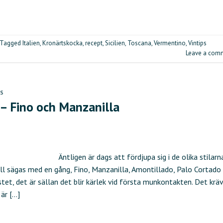
Tagged
Italien
,
Kronärtskocka
,
recept
,
Sicilien
,
Toscana
,
Vermentino
,
Vintips
Leave a com
PS
 – Fino och Manzanilla
Äntligen är dags att fördjupa sig i de olika stilarn
all sägas med en gång, Fino, Manzanilla, Amontillado, Palo Cortado
tet, det är sällan det blir kärlek vid första munkontakten. Det krä
 är […]