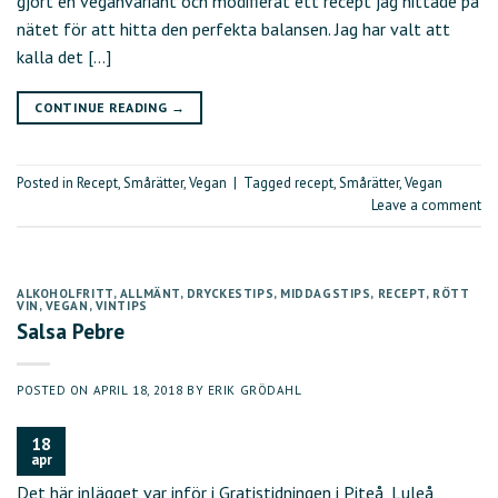
gjort en veganvariant och modifierat ett recept jag hittade på
nätet för att hitta den perfekta balansen. Jag har valt att
kalla det […]
CONTINUE READING
→
Posted in
Recept
,
Smårätter
,
Vegan
|
Tagged
recept
,
Smårätter
,
Vegan
Leave a comment
ALKOHOLFRITT
,
ALLMÄNT
,
DRYCKESTIPS
,
MIDDAGSTIPS
,
RECEPT
,
RÖTT
VIN
,
VEGAN
,
VINTIPS
Salsa Pebre
POSTED ON
APRIL 18, 2018
BY
ERIK GRÖDAHL
18
apr
Det här inlägget var inför i Gratistidningen i Piteå, Luleå,