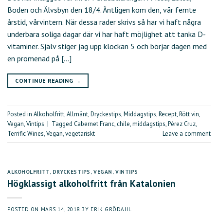
Boden och Älvsbyn den 18/4. Äntligen kom den, vår femte
årstid, vårvintern. När dessa rader skrivs så har vi haft några
underbara soliga dagar där vi har haft möjlighet att tanka D-
vitaminer. Själv stiger jag upp klockan 5 och börjar dagen med
en promenad på […]
CONTINUE READING
→
Posted in
Alkoholfritt
,
Allmänt
,
Dryckestips
,
Middagstips
,
Recept
,
Rött vin
,
Vegan
,
Vintips
|
Tagged
Cabernet Franc
,
chile
,
middagstips
,
Pérez Cruz
,
Terrific Wines
,
Vegan
,
vegetariskt
Leave a comment
ALKOHOLFRITT
,
DRYCKESTIPS
,
VEGAN
,
VINTIPS
Högklassigt alkoholfritt från Katalonien
POSTED ON
MARS 14, 2018
BY
ERIK GRÖDAHL