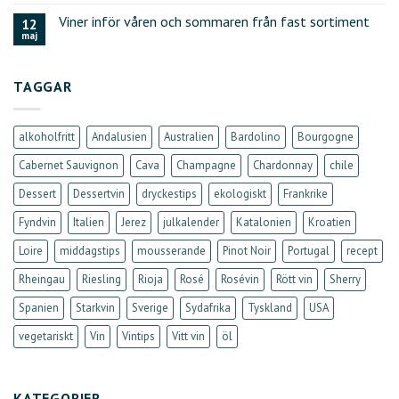
Viner inför våren och sommaren från fast sortiment
12
maj
TAGGAR
alkoholfritt
Andalusien
Australien
Bardolino
Bourgogne
Cabernet Sauvignon
Cava
Champagne
Chardonnay
chile
Dessert
Dessertvin
dryckestips
ekologiskt
Frankrike
Fyndvin
Italien
Jerez
julkalender
Katalonien
Kroatien
Loire
middagstips
mousserande
Pinot Noir
Portugal
recept
Rheingau
Riesling
Rioja
Rosé
Rosévin
Rött vin
Sherry
Spanien
Starkvin
Sverige
Sydafrika
Tyskland
USA
vegetariskt
Vin
Vintips
Vitt vin
öl
KATEGORIER