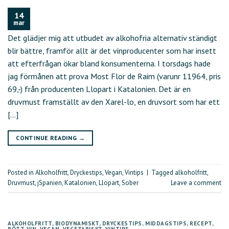
14
mar
Det glädjer mig att utbudet av alkohofria alternativ ständigt
blir bättre, framför allt är det vinproducenter som har insett
att efterfrågan ökar bland konsumenterna. I torsdags hade
jag förmånen att prova Most Flor de Raim (varunr 11964, pris
69,-) från producenten Llopart i Katalonien. Det är en
druvmust framställt av den Xarel-lo, en druvsort som har ett
[…]
CONTINUE READING
→
Posted in
Alkoholfritt
,
Dryckestips
,
Vegan
,
Vintips
|
Tagged
alkoholfritt
,
Druvmust
,
jSpanien
,
Katalonien
,
Llopart
,
Sober
Leave a comment
ALKOHOLFRITT
,
BIODYNAMISKT
,
DRYCKESTIPS
,
MIDDAGSTIPS
,
RECEPT
,
RÖTT VIN
,
VEGAN
,
VEGETARISKT
,
VINTIPS