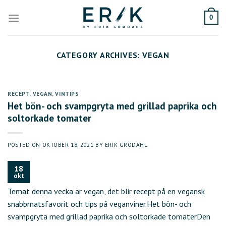
Skip
to
0
content
CATEGORY ARCHIVES:
VEGAN
RECEPT
,
VEGAN
,
VINTIPS
Het bön- och svampgryta med grillad paprika och
soltorkade tomater
POSTED ON
OKTOBER 18, 2021
BY
ERIK GRÖDAHL
18
okt
Temat denna vecka är vegan, det blir recept på en vegansk
snabbmatsfavorit och tips på veganviner.Het bön- och
svampgryta med grillad paprika och soltorkade tomaterDen