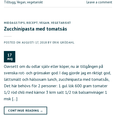
Tilltugg
,
Vegan
,
vegetariskt
Leave a comment
MIDDAGSTIPS
,
RECEPT
,
VEGAN
,
VEGETARISKT
Zucchinipasta med tomatsås
POSTED ON
AUGUSTI 17, 2018
BY
ERIK GRÖDAHL
17
aug
Oavsett om du odlar själv eller köper, nu är tillgången på
svenska rot- och grönsaker god. I dag gjorde jag en riktigt god,
lättsmält och hälsosam lunch, zucchinipasta med tomatsås,
Det här behövs för 2 personer: 1 gul lök 600 gram tomater
1/2 röd chili med kärnor 3 krm salt 1/2 tsk balsamvinäger 1
msk […]
CONTINUE READING
→