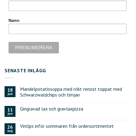
Namn
SENASTE INLÄGG
Mandelpotatissoppa med rökt renost toppat med
18
jun
Schwarzwaldchips och timjan
Gingravad lax och gravlaxpizza
11
jun
Vintips inför sommaren från ordersortimentet
26
maj