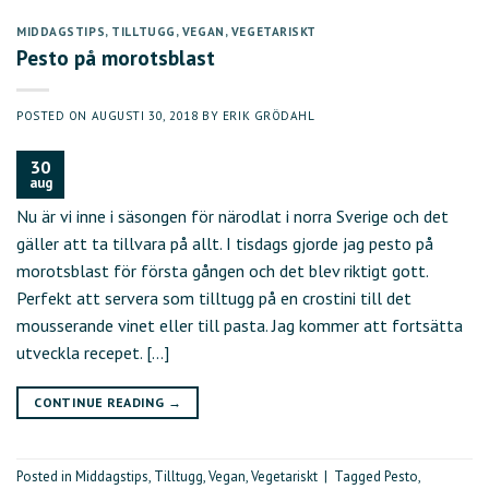
MIDDAGSTIPS
,
TILLTUGG
,
VEGAN
,
VEGETARISKT
Pesto på morotsblast
POSTED ON
AUGUSTI 30, 2018
BY
ERIK GRÖDAHL
30
aug
Nu är vi inne i säsongen för närodlat i norra Sverige och det
gäller att ta tillvara på allt. I tisdags gjorde jag pesto på
morotsblast för första gången och det blev riktigt gott.
Perfekt att servera som tilltugg på en crostini till det
mousserande vinet eller till pasta. Jag kommer att fortsätta
utveckla recepet. […]
CONTINUE READING
→
Posted in
Middagstips
,
Tilltugg
,
Vegan
,
Vegetariskt
|
Tagged
Pesto
,