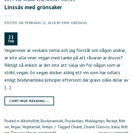
Linssås med grönsaker
POSTED ON
FEBRUARI 21, 2018
BY
ERIK GRÖDAHL
21
feb
Veganviner är veckans tema och jag förstår om någon undrar,
är inte alla viner vegan med tanke på att råvaran är druvor?
Riktigt så enkelt är det inte att välja vin för någon som är
strikt vegan. En vegan dricker aldrig ett vin som har odlats
enligt biodynamiska principer eftersom där grävs olika delar av
[…]
CONTINUE READING
→
Posted in
Alkoholfritt
,
Biodynamiskt
,
Dryckestips
,
Middagstips
,
Recept
,
Rött
vin
,
Vegan
,
Vegetariskt
,
Vintips
|
Tagged
Chianti
,
Chianti Classico
,
Italia
,
Rött
vin
,
Toscana
,
Vegan
,
vegetariskt
Leave a comment