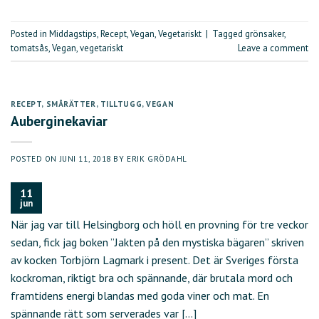
Posted in
Middagstips
,
Recept
,
Vegan
,
Vegetariskt
|
Tagged
grönsaker
,
tomatsås
,
Vegan
,
vegetariskt
Leave a comment
RECEPT
,
SMÅRÄTTER
,
TILLTUGG
,
VEGAN
Auberginekaviar
POSTED ON
JUNI 11, 2018
BY
ERIK GRÖDAHL
11
jun
När jag var till Helsingborg och höll en provning för tre veckor
sedan, fick jag boken ”Jakten på den mystiska bägaren” skriven
av kocken Torbjörn Lagmark i present. Det är Sveriges första
kockroman, riktigt bra och spännande, där brutala mord och
framtidens energi blandas med goda viner och mat. En
spännande rätt som serverades var […]