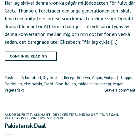
När jag skriver denna krönika pågår miljödebatten för fullt där
Greta Thunberg företräder den unga generationen som skall
leva i den miljöförstörelse som klimatförnekare som Donald
Trump blundar för. Att Greta har gjort intryck kan intygas av
denna konversation mellan mig och min dotter för en vecka
sedan, det ösregnade ute: Elizabeth: ”får jag cykla […]
CONTINUE READING
→
Posted in
Alkoholfritt
,
Dryckestips
,
Recept
,
Rött vin
,
Vegan
,
Vintips
|
Tagged
Bardolino
,
ekologiskt
,
Fasoli Gino
,
Italien
,
middagstips
,
recept
,
Vegan
,
vegetariskt
Leave a comment
ALKOHOLFRITT
,
ALLMÄNT
,
DRYCKESTIPS
,
MIDDAGSTIPS
,
VEGAN
,
VEGETARISKT
,
VINTIPS
,
VITT VIN
Pakistansk Daal