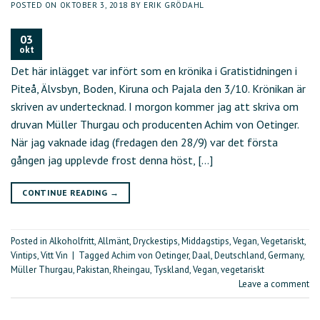
POSTED ON
OKTOBER 3, 2018
BY
ERIK GRÖDAHL
03
okt
Det här inlägget var infört som en krönika i Gratistidningen i
Piteå, Älvsbyn, Boden, Kiruna och Pajala den 3/10. Krönikan är
skriven av undertecknad. I morgon kommer jag att skriva om
druvan Müller Thurgau och producenten Achim von Oetinger.
När jag vaknade idag (fredagen den 28/9) var det första
gången jag upplevde frost denna höst, […]
CONTINUE READING
→
Posted in
Alkoholfritt
,
Allmänt
,
Dryckestips
,
Middagstips
,
Vegan
,
Vegetariskt
,
Vintips
,
Vitt Vin
|
Tagged
Achim von Oetinger
,
Daal
,
Deutschland
,
Germany
,
Müller Thurgau
,
Pakistan
,
Rheingau
,
Tyskland
,
Vegan
,
vegetariskt
Leave a comment