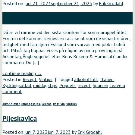
Posted on
juni 21, 2023
september 21, 2023
by
Erik Grödahl
21
jun
Då är vi framme vid den sista krönikan för sommaruppehållet.
För min del kommer semestern att se ut som de senastre åren,
ledighet med familjen i Estland som varvas med jobb i Luleå
och Piteå. Jag hoppas vi ses på någon av mina provningar på
Arkipelag, Ångbryggeriet eller Beas Rökerin & Hamncafé under
sommaren. Du […]
Continue reading
→
Posted in
Recept
,
Vintips
|
Tagged
alkoholfritt
,
Italien
,
Kycklingsallad
,
middagstips
,
Poppels
,
recept
,
Spanien
Leave a
comment
Alkoholfritt
,
Middagstips
,
Recept
,
Rött vin
,
Vintips
Pljeskavica
Posted on
juni 7, 2023
juni 7, 2023
by
Erik Grödahl