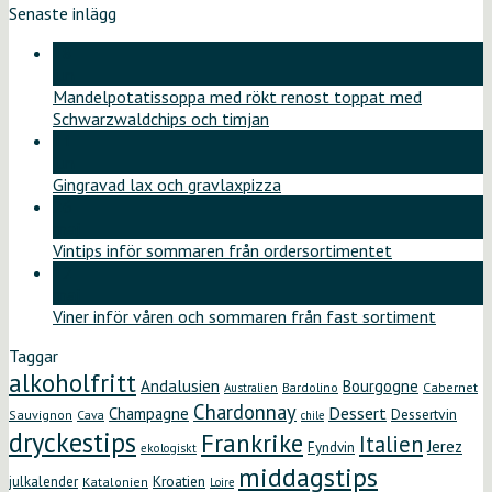
Senaste inlägg
18
jun
Mandelpotatissoppa med rökt renost toppat med
Schwarzwaldchips och timjan
11
jun
Gingravad lax och gravlaxpizza
26
maj
Vintips inför sommaren från ordersortimentet
12
maj
Viner inför våren och sommaren från fast sortiment
Taggar
alkoholfritt
Andalusien
Bourgogne
Bardolino
Cabernet
Australien
Chardonnay
Dessert
Champagne
Dessertvin
Sauvignon
Cava
chile
dryckestips
Frankrike
Italien
Jerez
Fyndvin
ekologiskt
middagstips
Kroatien
julkalender
Katalonien
Loire