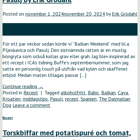
Posted on
november 1, 2024
november 20, 2024
by
Erik Grödahl
01
nov
För ett par veckor sedan körde vi ”Balkan Weekend” med bl.a.
Pljeskavica och Pasulj. Den sistnämnda rätten är en mustig
böngryta som också kallas grav eller grah. Jag blev inspirerad av
ett recept i ICA’s tidning Buffe’s septembernummer, som jag
satte en personlig touch på utifrån vad kylen och skafferiet
erbjöd. Medan maten tillagas passar […]
Continue reading
→
Posted in
Recept
|
Tagged
alkoholfritt
,
Babic
,
Balkan
,
Cava
,
Kroatien
,
middagstips
,
Pasulj
,
recept
,
Spanien
,
The Dalmatian
Dog
Leave a comment
Recept
Torskbiffar med potatispuré och tomat,