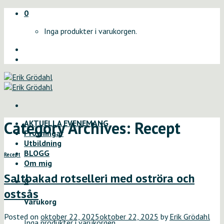
Skip
0
to
Inga produkter i varukorgen.
content
Category Archives:
Recept
AKTUELLA EVENEMANG
Provningar
Utbildning
BLOGG
Recept
Om mig
Saltbakad rotselleri med oströra och
0
ostsås
Varukorg
Posted on
oktober 22, 2025
oktober 22, 2025
by
Erik Grödahl
Inga produkter i varukorgen.