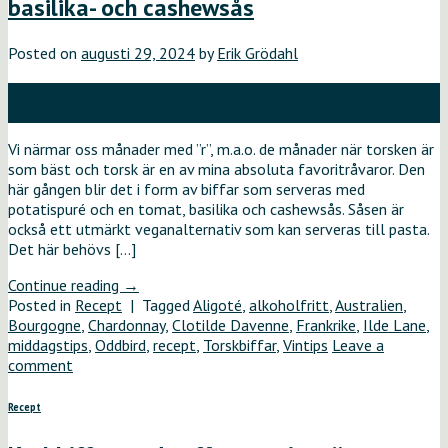
basilika- och cashewsås
Posted on
augusti 29, 2024
by
Erik Grödahl
29
aug
Vi närmar oss månader med ”r”, m.a.o. de månader när torsken är
som bäst och torsk är en av mina absoluta favoritråvaror. Den
här gången blir det i form av biffar som serveras med
potatispuré och en tomat, basilika och cashewsås. Såsen är
också ett utmärkt veganalternativ som kan serveras till pasta.
Det här behövs […]
Continue reading
→
Posted in
Recept
|
Tagged
Aligoté
,
alkoholfritt
,
Australien
,
Bourgogne
,
Chardonnay
,
Clotilde Davenne
,
Frankrike
,
Ilde Lane
,
middagstips
,
Oddbird
,
recept
,
Torskbiffar
,
Vintips
Leave a
comment
Recept