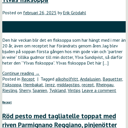
Posted on
februari 26, 2025
by
Erik Grödahl
26
feb
Den här veckan blir det en fisksoppa som har hängt med i mer än
20 år, även om receptet har förändrats genom åren. Jag blev
bjuden på soppan första gången hos min gode vän och ”partner
in wine” tillika gudmor till min dotter, Ylva Sundqvist, så därför
heter den ”Ylvas fisksoppa”. Ylvas fisksoppa Det här […]
Continue reading
→
Posted in
Recept
|
Tagged
alkoholfritt
,
Andalusien
,
Baguetter
,
Fisksoppa
,
Hembakat
,
Jerez
,
middagstips
,
recept
,
Rheingau
,
Riesling
,
Sherry
,
Spanien
,
Tyskland
,
Vintips
Leave a comment
Recept
Röd pesto med tagliatelle toppat med
riven Parmignano Reggiano, pinjenötter