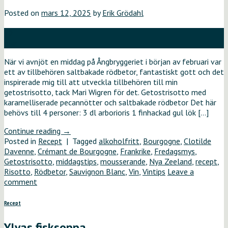
Posted on
mars 12, 2025
by
Erik Grödahl
12
mar
När vi avnjöt en middag på Ångbryggeriet i början av februari var
ett av tillbehören saltbakade rödbetor, fantastiskt gott och det
inspirerade mig till att utveckla tillbehören till min
getostrisotto, tack Mari Wigren för det. Getostrisotto med
karamelliserade pecannötter och saltbakade rödbetor Det här
behövs till 4 personer: 3 dl arborioris 1 finhackad gul lök […]
Continue reading
→
Posted in
Recept
|
Tagged
alkoholfritt
,
Bourgogne
,
Clotilde
Davenne
,
Crémant de Bourgogne
,
Frankrike
,
Fredagsmys
,
Getostrisotto
,
middagstips
,
mousserande
,
Nya Zeeland
,
recept
,
Risotto
,
Rödbetor
,
Sauvignon Blanc
,
Vin
,
Vintips
Leave a
comment
Recept
Ylvas fisksoppa