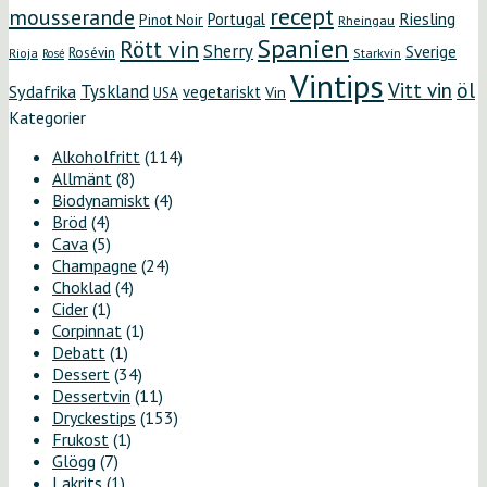
recept
mousserande
Riesling
Portugal
Pinot Noir
Rheingau
Spanien
Rött vin
Sherry
Sverige
Rosévin
Starkvin
Rioja
Rosé
Vintips
öl
Vitt vin
Tyskland
Sydafrika
vegetariskt
Vin
USA
Kategorier
Alkoholfritt
(114)
Allmänt
(8)
Biodynamiskt
(4)
Bröd
(4)
Cava
(5)
Champagne
(24)
Choklad
(4)
Cider
(1)
Corpinnat
(1)
Debatt
(1)
Dessert
(34)
Dessertvin
(11)
Dryckestips
(153)
Frukost
(1)
Glögg
(7)
Lakrits
(1)