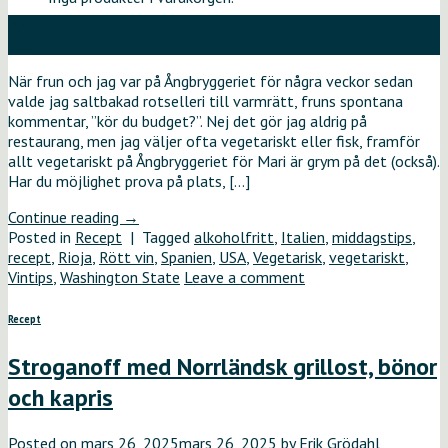
22
okt
När frun och jag var på Ångbryggeriet för några veckor sedan
valde jag saltbakad rotselleri till varmrätt, fruns spontana
kommentar, ”kör du budget?”. Nej det gör jag aldrig på
restaurang, men jag väljer ofta vegetariskt eller fisk, framför
allt vegetariskt på Ångbryggeriet för Mari är grym på det (också).
Har du möjlighet prova på plats, […]
Continue reading
→
Posted in
Recept
|
Tagged
alkoholfritt
,
Italien
,
middagstips
,
recept
,
Rioja
,
Rött vin
,
Spanien
,
USA
,
Vegetarisk
,
vegetariskt
,
Vintips
,
Washington State
Leave a comment
Recept
Stroganoff med Norrländsk grillost, bönor
och kapris
Posted on
mars 26, 2025
mars 26, 2025
by
Erik Grödahl