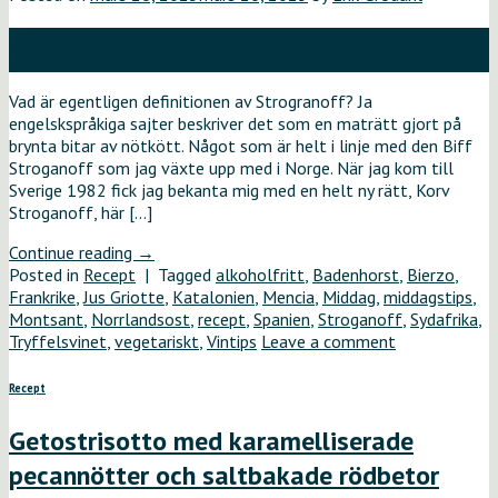
26
mar
Vad är egentligen definitionen av Strogranoff? Ja
engelskspråkiga sajter beskriver det som en maträtt gjort på
brynta bitar av nötkött. Något som är helt i linje med den Biff
Stroganoff som jag växte upp med i Norge. När jag kom till
Sverige 1982 fick jag bekanta mig med en helt ny rätt, Korv
Stroganoff, här […]
Continue reading
→
Posted in
Recept
|
Tagged
alkoholfritt
,
Badenhorst
,
Bierzo
,
Frankrike
,
Jus Griotte
,
Katalonien
,
Mencia
,
Middag
,
middagstips
,
Montsant
,
Norrlandsost
,
recept
,
Spanien
,
Stroganoff
,
Sydafrika
,
Tryffelsvinet
,
vegetariskt
,
Vintips
Leave a comment
Recept
Getostrisotto med karamelliserade
pecannötter och saltbakade rödbetor