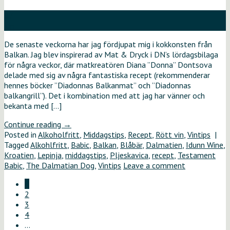
07
jun
De senaste veckorna har jag fördjupat mig i kokkonsten från
Balkan. Jag blev inspirerad av Mat & Dryck i DN’s lördagsbilaga
för några veckor, där matkreatören Diana ”Donna” Dontsova
delade med sig av några fantastiska recept (rekommenderar
hennes böcker ”Diadonnas Balkanmat” och ”Diadonnas
balkangrill”). Det i kombination med att jag har vänner och
bekanta med […]
Continue reading
→
Posted in
Alkoholfritt
,
Middagstips
,
Recept
,
Rött vin
,
Vintips
|
Tagged
Alkohlfritt
,
Babic
,
Balkan
,
Blåbär
,
Dalmatien
,
Idunn Wine
,
Kroatien
,
Lepinja
,
middagstips
,
Pljeskavica
,
recept
,
Testament
Babic
,
The Dalmatian Dog
,
Vintips
Leave a comment
1
2
3
4
…