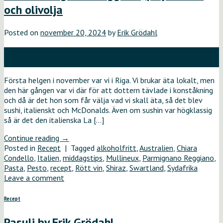
och olivolja
Posted on
november 20, 2024
by
Erik Grödahl
20
nov
Första helgen i november var vi i Riga. Vi brukar äta lokalt, men
den här gången var vi där för att dottern tävlade i konståkning
och då är det hon som får välja vad vi skall äta, så det blev
sushi, italienskt och McDonalds. Även om sushin var högklassig
så är det den italienska La […]
Continue reading
→
Posted in
Recept
|
Tagged
alkoholfritt
,
Australien
,
Chiara
Condello
,
Italien
,
middagstips
,
Mullineux
,
Parmignano Reggiano
,
Pasta
,
Pesto
,
recept
,
Rött vin
,
Shiraz
,
Swartland
,
Sydafrika
Leave a comment
Recept
Pasulj by Erik Grödahl