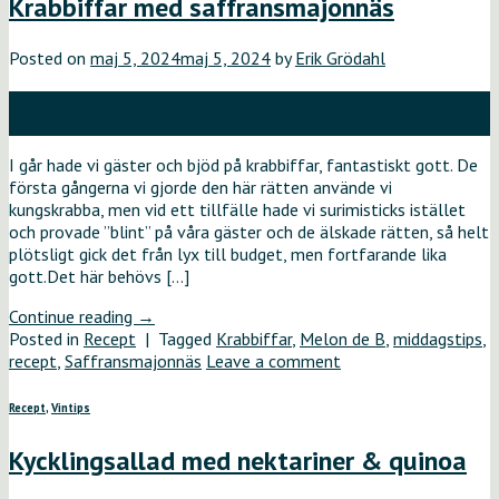
Krabbiffar med saffransmajonnäs
Posted on
maj 5, 2024
maj 5, 2024
by
Erik Grödahl
05
maj
I går hade vi gäster och bjöd på krabbiffar, fantastiskt gott. De
första gångerna vi gjorde den här rätten använde vi
kungskrabba, men vid ett tillfälle hade vi surimisticks istället
och provade ”blint” på våra gäster och de älskade rätten, så helt
plötsligt gick det från lyx till budget, men fortfarande lika
gott.Det här behövs […]
Continue reading
→
Posted in
Recept
|
Tagged
Krabbiffar
,
Melon de B
,
middagstips
,
recept
,
Saffransmajonnäs
Leave a comment
Recept
,
Vintips
Kycklingsallad med nektariner & quinoa