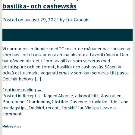
basilika- och cashewsås
Posted on
augusti 29, 2024
by
Erik Grödahl
29
aug
Vi närmar oss månader med ”r”, m.a.o. de månader när torsken är
som bäst och torsk är en av mina absoluta favoritråvaror. Den
här gången blir det i form av biffar som serveras med
potatispuré och en tomat, basilika och cashewsås. Såsen är
också ett utmärkt veganalternativ som kan serveras till pasta.
Det här behövs […]
Continue reading
→
Posted in
Recept
|
Tagged
Aligoté
,
alkoholfritt
,
Australien
,
Bourgogne
,
Chardonnay
,
Clotilde Davenne
,
Frankrike
,
Ilde Lane
,
middagstips
,
Oddbird
,
recept
,
Torskbiffar
,
Vintips
Leave a
comment
Middagstips