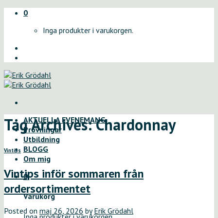
Skip
0
to
Inga produkter i varukorgen.
content
Tag Archives:
Chardonnay
AKTUELLA EVENEMANG
Provningar
Utbildning
BLOGG
Vintips
Om mig
Vintips inför sommaren från
0
ordersortimentet
Varukorg
Posted on
maj 26, 2026
by
Erik Grödahl
Inga produkter i varukorgen.