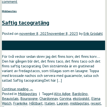
comment
Middagstips
Saftig tacogratäng
Posted on
november 8, 2023
november 8, 2023
by
Erik Grödahl
08
nov
För två veckor sedan skrev jag det finns korv, det finns korv….
Den här gången blir det, det finns taco, det finns taco och det
finns saftig tacogratäng. Den sistnämnda är en gratinerad
variant av fredagstacos, som tillagas som en lasagne. Toppa
med krossade nachos och servera med guacamole, salsa och
sallad. Saftig tacogratängDet här […]
Continue reading
→
Posted in
Middagstips
|
Tagged
Alto Adige
,
Bardolino
,
Beaujolais
,
Bourgogne
,
Chardonnay
,
Corvina
,
ekologiskt
,
Elena
Walch
,
Frankrike
,
Hållbart
,
Italien
,
Lagrein
,
middagstips
,
recept
,