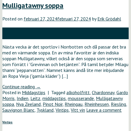
Mulligatawny soppa
Posted on
februari 27, 2024
februari 27, 2024
by
Erik Grödahl
27
feb
Nästa vecka är det sportlov i Norrbotten och då passar det bra
med en värmande soppa. En av mina favoriter är den indiska
soppan Mulligatawny, vilket också är den soppa som serveras
som förrätt i ”Grevinnan och betjänten”. På tamil betyder Milagu
thanni ”pepparvatten”. Namnet känns ändå lite mer inbjudande
än Ropa Vieja (”gamla kläder”) […]
Continue reading
→
Posted in
Middagstips
|
Tagged
alkoholfritt
,
Chardonnay
,
Gardo
Morris
,
Indien
,
Leitz
,
middagstips
,
mousserande
,
Mulligatawny
soppa
,
Nya Zeeland
,
Pinot Noir
,
Rheingau
,
Rheinhessen
,
Riesling
,
Sauvignon Blanc
,
Tyskland
,
Vintips
,
Vitt vin
Leave a comment
Vintips