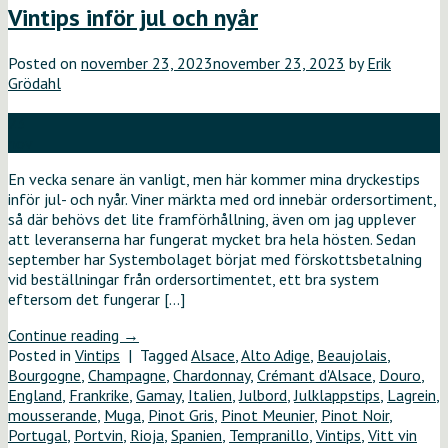
Vintips inför jul och nyår
Posted on
november 23, 2023
november 23, 2023
by
Erik
Grödahl
23
nov
En vecka senare än vanligt, men här kommer mina dryckestips
inför jul- och nyår. Viner märkta med ord innebär ordersortiment,
så där behövs det lite framförhållning, även om jag upplever
att leveranserna har fungerat mycket bra hela hösten. Sedan
september har Systembolaget börjat med förskottsbetalning
vid beställningar från ordersortimentet, ett bra system
eftersom det fungerar […]
Continue reading
→
Posted in
Vintips
|
Tagged
Alsace
,
Alto Adige
,
Beaujolais
,
Bourgogne
,
Champagne
,
Chardonnay
,
Crémant d'Alsace
,
Douro
,
England
,
Frankrike
,
Gamay
,
Italien
,
Julbord
,
Julklappstips
,
Lagrein
,
mousserande
,
Muga
,
Pinot Gris
,
Pinot Meunier
,
Pinot Noir
,
Portugal
,
Portvin
,
Rioja
,
Spanien
,
Tempranillo
,
Vintips
,
Vitt vin