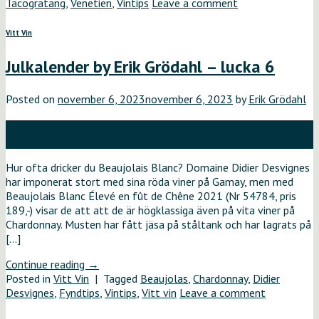
Tacogratäng
,
Venetien
,
Vintips
Leave a comment
Vitt Vin
Julkalender by Erik Grödahl – lucka 6
Posted on
november 6, 2023
november 6, 2023
by
Erik Grödahl
06
nov
Hur ofta dricker du Beaujolais Blanc? Domaine Didier Desvignes
har imponerat stort med sina röda viner på Gamay, men med
Beaujolais Blanc Élevé en fût de Chêne 2021 (Nr 54784, pris
189,-) visar de att att de är högklassiga även på vita viner på
Chardonnay. Musten har fått jäsa på ståltank och har lagrats på
[…]
Continue reading
→
Posted in
Vitt Vin
|
Tagged
Beaujolas
,
Chardonnay
,
Didier
Desvignes
,
Fyndtips
,
Vintips
,
Vitt vin
Leave a comment