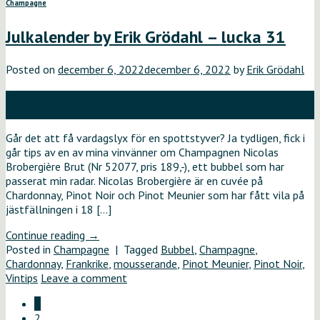
Champagne
Julkalender by Erik Grödahl – lucka 31
Posted on
december 6, 2022
december 6, 2022
by
Erik Grödahl
06
dec
Går det att få vardagslyx för en spottstyver? Ja tydligen, fick i
går tips av en av mina vinvänner om Champagnen Nicolas
Brobergière Brut (Nr 52077, pris 189,-), ett bubbel som har
passerat min radar. Nicolas Brobergière är en cuvée på
Chardonnay, Pinot Noir och Pinot Meunier som har fått vila på
jästfällningen i 18 […]
Continue reading
→
Posted in
Champagne
|
Tagged
Bubbel
,
Champagne
,
Chardonnay
,
Frankrike
,
mousserande
,
Pinot Meunier
,
Pinot Noir
,
Vintips
Leave a comment
1
2