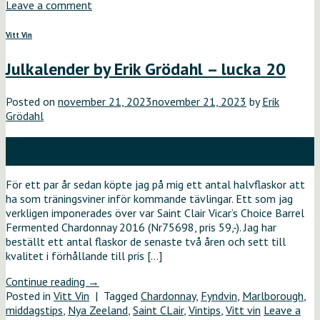
Leave a comment
Vitt Vin
Julkalender by Erik Grödahl – lucka 20
Posted on
november 21, 2023
november 21, 2023
by
Erik
Grödahl
21
nov
För ett par år sedan köpte jag på mig ett antal halvflaskor att
ha som träningsviner inför kommande tävlingar. Ett som jag
verkligen imponerades över var Saint Clair Vicar’s Choice Barrel
Fermented Chardonnay 2016 (Nr75698, pris 59,-). Jag har
beställt ett antal flaskor de senaste två åren och sett till
kvalitet i förhållande till pris […]
Continue reading
→
Posted in
Vitt Vin
|
Tagged
Chardonnay
,
Fyndvin
,
Marlborough
,
middagstips
,
Nya Zeeland
,
Saint CLair
,
Vintips
,
Vitt vin
Leave a