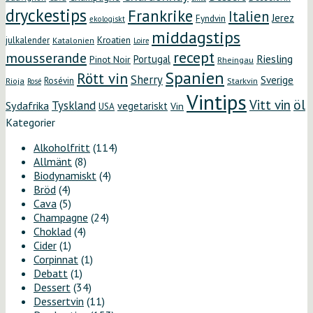
dryckestips
Frankrike
Italien
Jerez
Fyndvin
ekologiskt
middagstips
Kroatien
julkalender
Katalonien
Loire
recept
mousserande
Riesling
Portugal
Pinot Noir
Rheingau
Spanien
Rött vin
Sherry
Sverige
Rosévin
Starkvin
Rioja
Rosé
Vintips
öl
Vitt vin
Tyskland
Sydafrika
vegetariskt
Vin
USA
Kategorier
Alkoholfritt
(114)
Allmänt
(8)
Biodynamiskt
(4)
Bröd
(4)
Cava
(5)
Champagne
(24)
Choklad
(4)
Cider
(1)
Corpinnat
(1)
Debatt
(1)
Dessert
(34)
Dessertvin
(11)