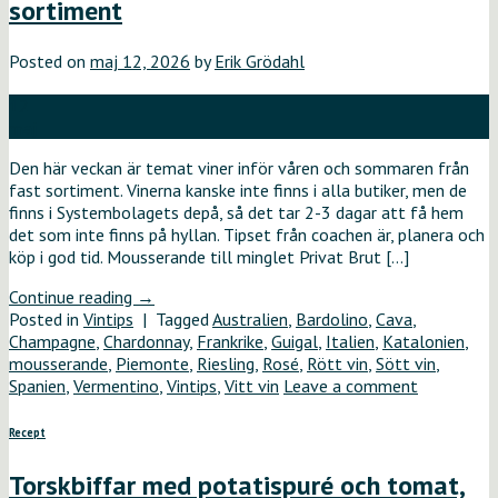
sortiment
Posted on
maj 12, 2026
by
Erik Grödahl
12
maj
Den här veckan är temat viner inför våren och sommaren från
fast sortiment. Vinerna kanske inte finns i alla butiker, men de
finns i Systembolagets depå, så det tar 2-3 dagar att få hem
det som inte finns på hyllan. Tipset från coachen är, planera och
köp i god tid. Mousserande till minglet Privat Brut […]
Continue reading
→
Posted in
Vintips
|
Tagged
Australien
,
Bardolino
,
Cava
,
Champagne
,
Chardonnay
,
Frankrike
,
Guigal
,
Italien
,
Katalonien
,
mousserande
,
Piemonte
,
Riesling
,
Rosé
,
Rött vin
,
Sött vin
,
Spanien
,
Vermentino
,
Vintips
,
Vitt vin
Leave a comment
Recept
Torskbiffar med potatispuré och tomat,