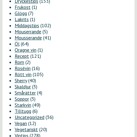
Dryckestips
(153)
Frukost
(1)
Glögg
(7)
Lakrits
(1)
Middagstips
(102)
Mouserrande
(5)
Mousserande
(41)
Öl
(64)
Oragne vin
(1)
Recept
(121)
Rom
(2)
Rosévin
(16)
Rött vin
(105)
Sherry
(40)
Skaldjur
(3)
Smårätter
(4)
Soppor
(3)
Starkvin
(49)
Tilltugg
(6)
Uncategorized
(36)
Vegan
(12)
Vegetariskt
(20)
Vintips
(278)