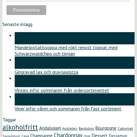
Senaste inlägg
18
jun
Mandelpotatissoppa med rökt renost toppat med
Schwarzwaldchips och timjan
11
jun
Gingravad lax och gravlaxpizza
26
maj
Vintips inför sommaren från ordersortimentet
12
maj
Viner inför våren och sommaren från fast sortiment
Taggar
alkoholfritt
Andalusien
Bourgogne
Bardolino
Cabernet
Australien
Chardonnay
Dessert
Champagne
Dessertvin
Sauvignon
Cava
chile