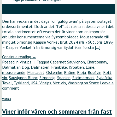
26
maj
Den här veckan är det dags för ”guldgruvan” på Systembolaget,
ordersortimentet. Dock är det ”fel” att räkna in dessa viner i det
totala sortimentet eftersom det är viner som en importör
erbjuder konsumenterna via Systembolaget. Mousserande till
minglet Simonsig Kaapse Vonkel Brut 2024 (Nr 7603, pris 189,-)
– Kaapse Vonkel från Simonsig var Sydafrikas första […]
Continue reading
→
Posted in
Vintips
|
Tagged
Cabernet Sauvignon
,
Chardonnay
,
Dalmatian Dog
,
Dalmatien
,
Frankrike
,
Kroatien
,
Loire
,
mousserande
,
Muscadet
,
Österrike
,
Rhône
,
Rioja
,
Rosévin
,
Rött
vin
,
Sauvignon Blanc
,
SImonsig
,
Spanien
,
Steimermark
,
Sydafrika
,
Tavel
,
Tyskland
,
USA
,
Vintips
,
Vitt vin
,
Washington State
Leave a
comment
Vintips
Viner inför våren och sommaren från fast