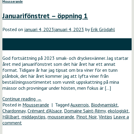
Mousserande
Januarifönstret – öppning 1
Posted on
januari 4, 2023
januari 4, 2023
by
Erik Grödahl
04
jan
God fortsättning på 2023 smak- och dryckesvänner. Jag startar
året med januarifönstret som det här året har ett annat
format. Tidigare år har jag tipsat om bra viner för en tunn
plånbok, det här året kommer jag att lyfta viner från
beställningssortimentet som vunnit uppskattning på mina
mässor och provningar under hösten, men fokus är […]
Continue reading
→
Posted in
Mousserande
|
Tagged
Auxerrois
,
Biodynamiskt
,
Chardonnay
,
Crémant d'Alsace
,
Domaine Saint-Rémy
,
ekologiskt
,
Hållbart
,
middagstips
,
mousserande
,
Pinot Noir
,
Vintips
Leave a
comment