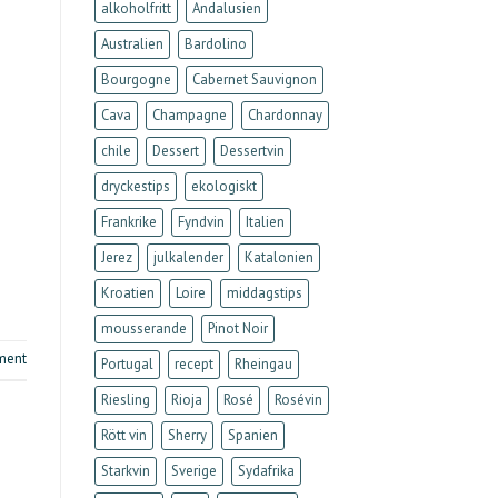
alkoholfritt
Andalusien
Australien
Bardolino
Bourgogne
Cabernet Sauvignon
Cava
Champagne
Chardonnay
chile
Dessert
Dessertvin
dryckestips
ekologiskt
Frankrike
Fyndvin
Italien
Jerez
julkalender
Katalonien
Kroatien
Loire
middagstips
mousserande
Pinot Noir
ment
Portugal
recept
Rheingau
Riesling
Rioja
Rosé
Rosévin
Rött vin
Sherry
Spanien
Starkvin
Sverige
Sydafrika