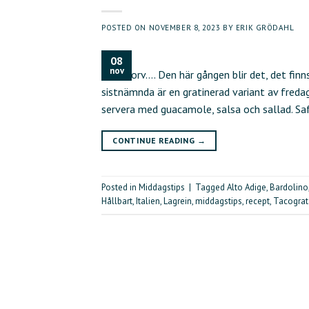
POSTED ON
NOVEMBER 8, 2023
BY
ERIK GRÖDAHL
08
nov
finns korv…. Den här gången blir det, det fin
sistnämnda är en gratinerad variant av fred
servera med guacamole, salsa och sallad. Sa
CONTINUE READING
→
Posted in
Middagstips
|
Tagged
Alto Adige
,
Bardolino
Hållbart
,
Italien
,
Lagrein
,
middagstips
,
recept
,
Tacogra