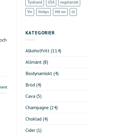
Tyskland
USA
vegetariskt
Vin
Vintips
Vitt vin
öl
KATEGORIER
 och
Alkoholfritt
(114)
Allmänt
(8)
Biodynamiskt
(4)
Bröd
(4)
ment
Cava
(5)
Champagne
(24)
Choklad
(4)
Cider
(1)