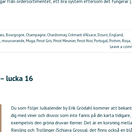
ngar från ordersortimentet, ett bra system eftersom det fungerar [
ais
,
Bourgogne
,
Champagne
,
Chardonnay
,
Crémant d'Alsace
,
Douro
,
England
,
n
,
mousserande
,
Muga
,
Pinot Gris
,
Pinot Meunier
,
Pinot Noir
,
Portugal
,
Portvin
,
Rioja
,
Leave a com
 – lucka 16
Du som följer Julkalender by Erik Grödahl kommer att bekan
dig med viner och druvor som inte fanns på din karta tidigare,
exempelvis den gröna druvan Kerner. Det är en korsning mell
Riesling och Trollinger (Schiava Grossa), det finns också en bl