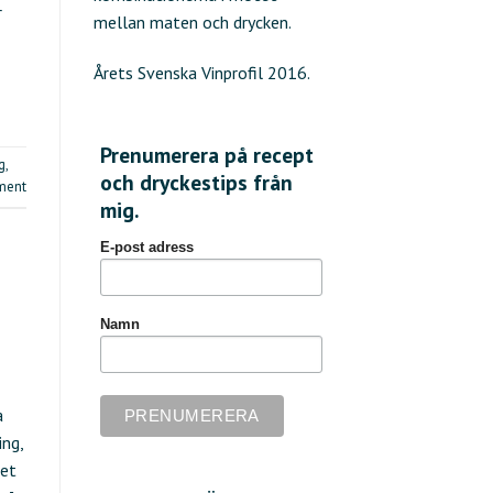
r
mellan maten och drycken.
Årets Svenska Vinprofil 2016.
Prenumerera på recept
g
,
och dryckestips från
ment
mig.
E-post adress
Namn
a
ing,
get