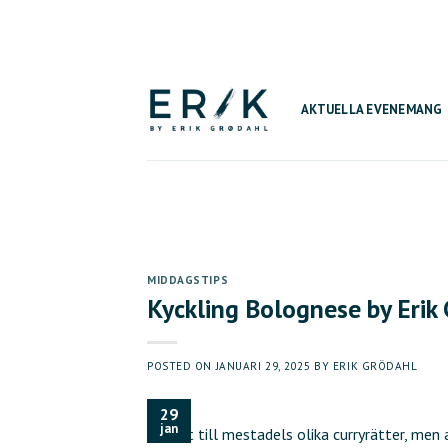
Skip
to
content
AKTUELLA EVENEMANG
MIDDAGSTIPS
Kyckling Bolognese by Erik
POSTED ON
JANUARI 29, 2025
BY
ERIK GRÖDAHL
29
jan
använt till mestadels olika curryrätter, men al