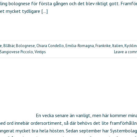
ling bolognese för första gången och det blev riktigt gott. Framfö
et mycket tydligare […]
ge
,
Blåbär
,
Bolognese
,
Chiara Condello
,
Emilia-Romagna
,
Frankrike
,
Italien
,
Kycklin
Sangiovese Piccolo
,
Vintips
Leave a com
En vecka senare än vanligt, men här kommer min
 med ord innebär ordersortiment, så där behövs det lite framförhålln
fungerat mycket bra hela hösten. Sedan september har Systembola