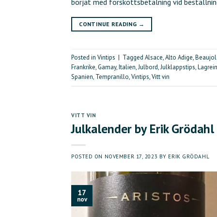
börjat med förskottsbetalning vid beställni
CONTINUE READING
→
Posted in
Vintips
|
Tagged
Alsace
,
Alto Adige
,
Beaujol
Frankrike
,
Gamay
,
Italien
,
Julbord
,
Julklappstips
,
Lagrei
Spanien
,
Tempranillo
,
Vintips
,
Vitt vin
VITT VIN
Julkalender by Erik Grödahl
POSTED ON
NOVEMBER 17, 2023
BY
ERIK GRÖDAHL
17
nov