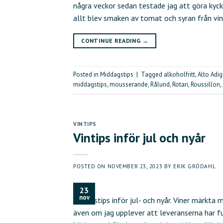
några veckor sedan testade jag att göra kyck
allt blev smaken av tomat och syran från vin
CONTINUE READING
→
Posted in
Middagstips
|
Tagged
alkoholfritt
,
Alto Adi
middagstips
,
mousserande
,
Rålund
,
Rotari
,
Roussillon
,
VINTIPS
Vintips inför jul och nyår
POSTED ON
NOVEMBER 23, 2023
BY
ERIK GRÖDAHL
23
nov
dryckestips inför jul- och nyår. Viner märkta
även om jag upplever att leveranserna har 