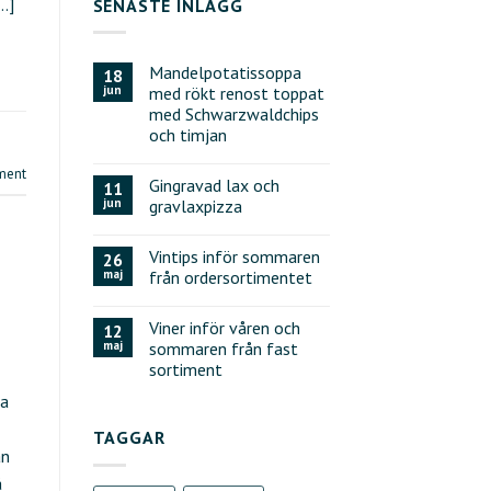
…]
SENASTE INLÄGG
Mandelpotatissoppa
18
jun
med rökt renost toppat
med Schwarzwaldchips
och timjan
ment
Gingravad lax och
11
jun
gravlaxpizza
Vintips inför sommaren
26
maj
från ordersortimentet
Viner inför våren och
12
maj
sommaren från fast
sortiment
ta
TAGGAR
an
å