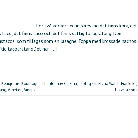
För två veckor sedan skrev jag det finns korv, det
ns taco, det finns taco och det finns saftig tacogratäng. Den
agstacos, som tillagas som en lasagne. Toppa med krossade nachos
ftig tacogratängDet här […]
,
Beaujolais
,
Bourgogne
,
Chardonnay
,
Corvina
,
ekologiskt
,
Elena Walch
,
Frankrike
,
täng
,
Venetien
,
Vintips
Leave a com