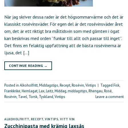
När jag skriver dessa rader är det högsommarvärme och det är
klassiskt rosévinsväder. För egen del är det rosévinsväder året
om, det är ett riktigt bra måltidsvin som med glimten i ögat
kan beskrivas med orden ”funkar till allt och passar till inget”.
Det finns en felaktig uppfattning att de bästa rosévinerna är
ljusa, det […]
CONTINUE READING
→
Posted in
Alkoholfritt
,
Middagstips
,
Recept
,
Rosévin
,
Vintips
|
Tagged
Fisk
,
Frankkrike
,
Hemlagat
,
Lax
,
Leitz
,
Middag
,
middagstips
,
Rhengau
,
Rosé
,
Rosévin
,
Tavel
,
Torsk
,
Tyskland
,
Vintips
Leave a comment
ALKOHOLFRITT
,
RECEPT
,
VINTIPS
,
VITT VIN
Zucchinipasta med krämig laxsås