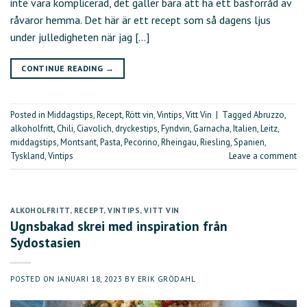
inte vara komplicerad, det gäller bara att ha ett basförråd av
råvaror hemma. Det här är ett recept som så dagens ljus
under julledigheten när jag […]
CONTINUE READING
→
Posted in
Middagstips
,
Recept
,
Rött vin
,
Vintips
,
Vitt Vin
|
Tagged
Abruzzo
,
alkoholfritt
,
Chili
,
Ciavolich
,
dryckestips
,
Fyndvin
,
Garnacha
,
Italien
,
Leitz
,
middagstips
,
Montsant
,
Pasta
,
Pecorino
,
Rheingau
,
Riesling
,
Spanien
,
Tyskland
,
Vintips
Leave a comment
ALKOHOLFRITT
,
RECEPT
,
VINTIPS
,
VITT VIN
Ugnsbakad skrei med inspiration från
Sydostasien
POSTED ON
JANUARI 18, 2023
BY
ERIK GRÖDAHL