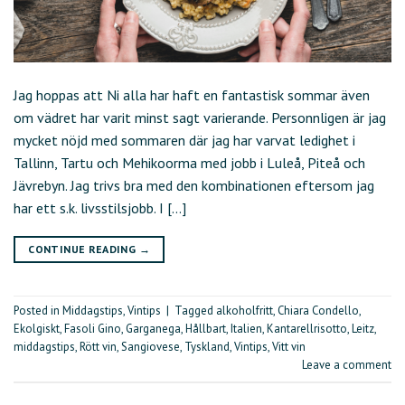
Jag hoppas att Ni alla har haft en fantastisk sommar även
om vädret har varit minst sagt varierande. Personnligen är jag
mycket nöjd med sommaren där jag har varvat ledighet i
Tallinn, Tartu och Mehikoorma med jobb i Luleå, Piteå och
Jävrebyn. Jag trivs bra med den kombinationen eftersom jag
har ett s.k. livsstilsjobb. I […]
CONTINUE READING
→
Posted in
Middagstips
,
Vintips
|
Tagged
alkoholfritt
,
Chiara Condello
,
Ekolgiskt
,
Fasoli Gino
,
Garganega
,
Hållbart
,
Italien
,
Kantarellrisotto
,
Leitz
,
middagstips
,
Rött vin
,
Sangiovese
,
Tyskland
,
Vintips
,
Vitt vin
Leave a comment