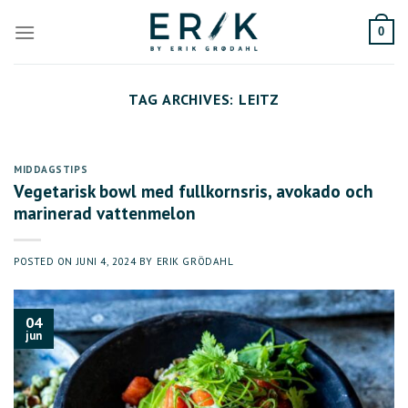
Skip
to
0
content
TAG ARCHIVES:
LEITZ
MIDDAGSTIPS
Vegetarisk bowl med fullkornsris, avokado och
marinerad vattenmelon
POSTED ON
JUNI 4, 2024
BY
ERIK GRÖDAHL
04
jun