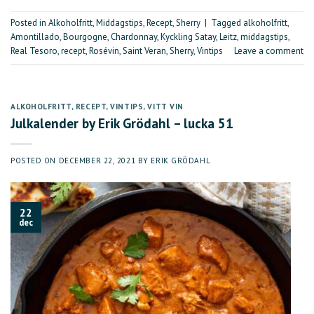
Posted in
Alkoholfritt
,
Middagstips
,
Recept
,
Sherry
|
Tagged
alkoholfritt
,
Amontillado
,
Bourgogne
,
Chardonnay
,
Kyckling Satay
,
Leitz
,
middagstips
,
Real Tesoro
,
recept
,
Rosévin
,
Saint Veran
,
Sherry
,
Vintips
Leave a comment
ALKOHOLFRITT
,
RECEPT
,
VINTIPS
,
VITT VIN
Julkalender by Erik Grödahl – lucka 51
POSTED ON
DECEMBER 22, 2021
BY
ERIK GRÖDAHL
22
dec