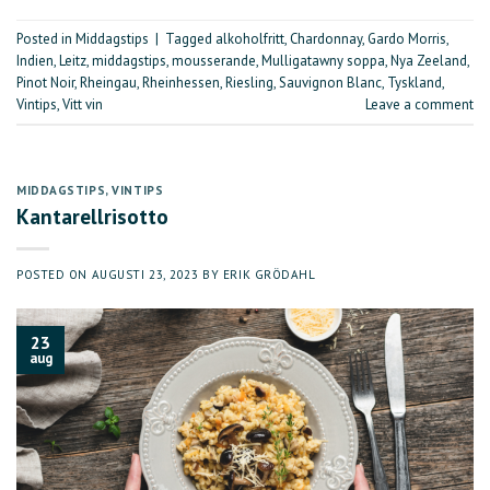
Posted in
Middagstips
|
Tagged
alkoholfritt
,
Chardonnay
,
Gardo Morris
,
Indien
,
Leitz
,
middagstips
,
mousserande
,
Mulligatawny soppa
,
Nya Zeeland
,
Pinot Noir
,
Rheingau
,
Rheinhessen
,
Riesling
,
Sauvignon Blanc
,
Tyskland
,
Vintips
,
Vitt vin
Leave a comment
MIDDAGSTIPS
,
VINTIPS
Kantarellrisotto
POSTED ON
AUGUSTI 23, 2023
BY
ERIK GRÖDAHL
23
aug