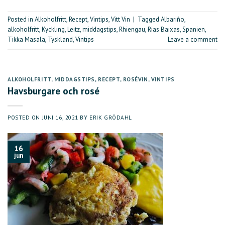
Posted in
Alkoholfritt
,
Recept
,
Vintips
,
Vitt Vin
|
Tagged
Albariño
,
alkoholfritt
,
Kyckling
,
Leitz
,
middagstips
,
Rhiengau
,
Rias Baixas
,
Spanien
,
Tikka Masala
,
Tyskland
,
Vintips
Leave a comment
ALKOHOLFRITT
,
MIDDAGSTIPS
,
RECEPT
,
ROSÉVIN
,
VINTIPS
Havsburgare och rosé
POSTED ON
JUNI 16, 2021
BY
ERIK GRÖDAHL
16
jun