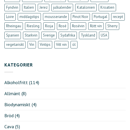
Fyndvin
Italien
Jerez
julkalender
Katalonien
Kroatien
Loire
middagstips
mousserande
Pinot Noir
Portugal
recept
Rheingau
Riesling
Rioja
Rosé
Rosévin
Rött vin
Sherry
Spanien
Starkvin
Sverige
Sydafrika
Tyskland
USA
vegetariskt
Vin
Vintips
Vitt vin
öl
KATEGORIER
Alkoholfritt
(114)
Allmänt
(8)
Biodynamiskt
(4)
Bröd
(4)
Cava
(5)