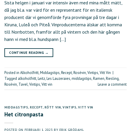
Sista helgen i januari var intensiv även med mina mått mätt,
då jag bl.a. var värd för en representant för en italiensk
producent där vi genomförde fyra provningar på tre dagar i
Kiruna, Luleå och Piteå. Vinproducenterna älskar att komma
till Norrbotten, framför allt på vintern och den här gången
hann vi med bl.a. hundspann […]
CONTINUE READING
→
Posted in
Alkoholfritt
,
Middagstips
,
Recept
,
Rosévin
,
Vintips
,
Vitt Vin
|
Tagged
alkoholfritt
,
Leitz
,
Les Lauzeraies
,
middagstips
,
Ramen
,
Riesling
,
Rosévin
,
Tavel
,
Vintips
,
Vitt vin
Leave a comment
MIDDAGSTIPS
,
RECEPT
,
RÖTT VIN
,
VINTIPS
,
VITT VIN
Het citronpasta
POSTED ON
FEBRUARI 1, 2023
BY
ERIK GRÖDAHL