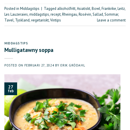
Posted in
Middagstips
|
Tagged
alkoholfritt
,
Asiatiskt
,
Bowl
,
Frankrike
,
Leitz
,
Les Lauzeraies
,
middagstips
,
recept
,
Rheingau
,
Rosévin
,
Sallad
,
Sommar
,
Tavel
,
Tyskland
,
vegetariskt
,
Vintips
Leave a comment
MIDDAGSTIPS
Mulligatawny soppa
POSTED ON
FEBRUARI 27, 2024
BY
ERIK GRÖDAHL
27
feb