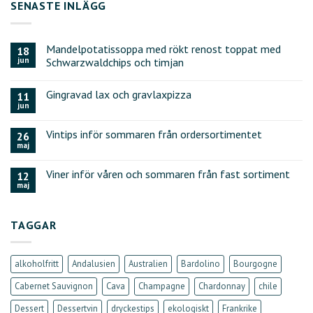
SENASTE INLÄGG
Mandelpotatissoppa med rökt renost toppat med
18
jun
Schwarzwaldchips och timjan
Gingravad lax och gravlaxpizza
11
jun
Vintips inför sommaren från ordersortimentet
26
maj
Viner inför våren och sommaren från fast sortiment
12
maj
TAGGAR
alkoholfritt
Andalusien
Australien
Bardolino
Bourgogne
Cabernet Sauvignon
Cava
Champagne
Chardonnay
chile
Dessert
Dessertvin
dryckestips
ekologiskt
Frankrike