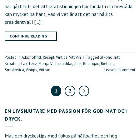
har gått tills det att Gratistidningen har landat i din brevlåda
kan mycket ha hänt, vad vi vet är att det har hållits
presidentval i […]
CONTINUE READING
→
Posted in
Alkoholfritt
,
Recept
,
Vintips
,
Vitt Vin
|
Tagged
alkoholfritt
,
Kroatien
,
Lax
,
Leitz
,
Merga Victa
,
middagstips
,
Rheingau
,
Rielsing
,
Smokovica
,
Vintips
,
Vitt vin
Leave a comment
1
2
EN LIVSNJUTARE MED PASSION FÖR GOD MAT OCH
DRYCK.
Mat och dryckestips med fokus på hållbarhet och hög