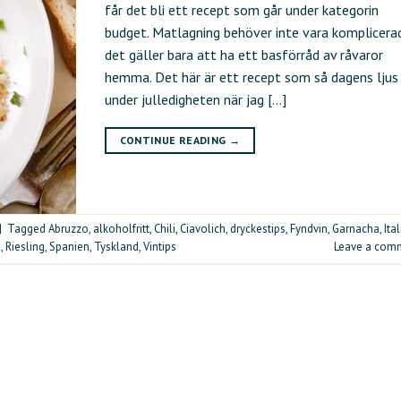
får det bli ett recept som går under kategorin
budget. Matlagning behöver inte vara komplicera
det gäller bara att ha ett basförråd av råvaror
hemma. Det här är ett recept som så dagens ljus
under julledigheten när jag […]
CONTINUE READING
→
|
Tagged
Abruzzo
,
alkoholfritt
,
Chili
,
Ciavolich
,
dryckestips
,
Fyndvin
,
Garnacha
,
Ita
u
,
Riesling
,
Spanien
,
Tyskland
,
Vintips
Leave a com