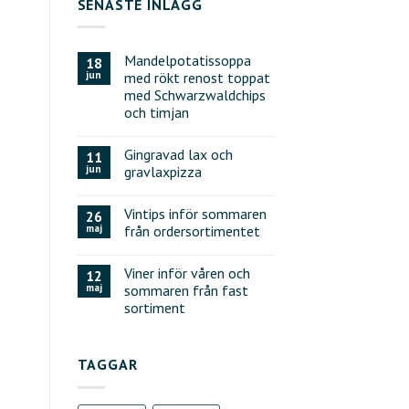
SENASTE INLÄGG
Mandelpotatissoppa
18
jun
med rökt renost toppat
med Schwarzwaldchips
och timjan
Gingravad lax och
11
jun
gravlaxpizza
Vintips inför sommaren
26
maj
från ordersortimentet
Viner inför våren och
12
maj
sommaren från fast
sortiment
TAGGAR