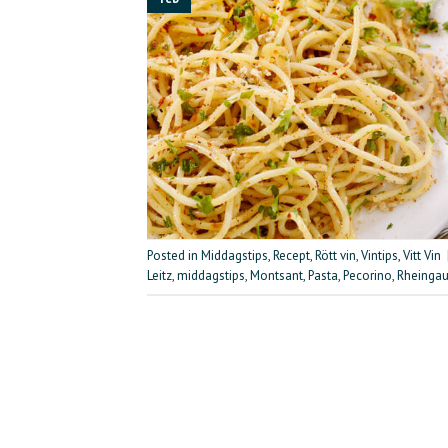
Posted in
Middagstips
,
Recept
,
Rött vin
,
Vintips
,
Vitt Vin
Leitz
,
middagstips
,
Montsant
,
Pasta
,
Pecorino
,
Rheinga