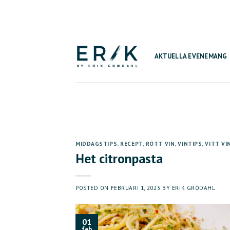
Skip
to
content
AKTUELLA EVENEMANG
MIDDAGSTIPS
,
RECEPT
,
RÖTT VIN
,
VINTIPS
,
VITT VI
Het citronpasta
POSTED ON
FEBRUARI 1, 2023
BY
ERIK GRÖDAHL
01
feb