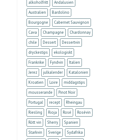
alkoholfritt
Andalusien
Australien
Bardolino
Bourgogne
Cabernet Sauvignon
Cava
Champagne
Chardonnay
chile
Dessert
Dessertvin
dryckestips
ekologiskt
Frankrike
Fyndvin
Italien
Jerez
julkalender
Katalonien
Kroatien
Loire
middagstips
mousserande
Pinot Noir
Portugal
recept
Rheingau
Riesling
Rioja
Rosé
Rosévin
Rött vin
Sherry
Spanien
Starkvin
Sverige
Sydafrika