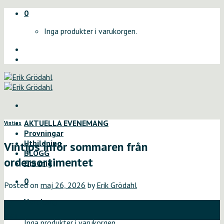
Skip
0
to
Inga produkter i varukorgen.
content
AKTUELLA EVENEMANG
Vintips
Provningar
Utbildning
Vintips inför sommaren från
BLOGG
ordersortimentet
Om mig
0
Posted on
maj 26, 2026
by
Erik Grödahl
Varukorg
26
maj
Inga produkter i varukorgen.