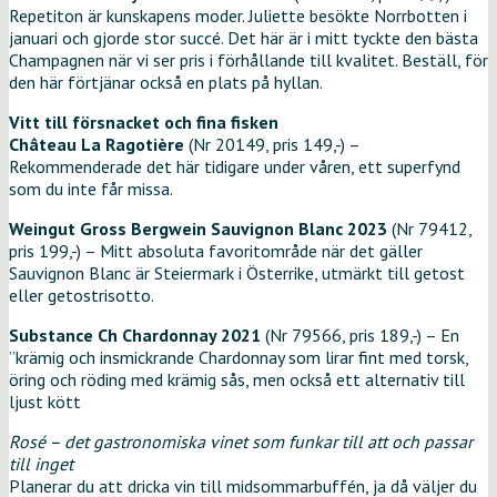
Repetiton är kunskapens moder. Juliette besökte Norrbotten i
januari och gjorde stor succé. Det här är i mitt tyckte den bästa
Champagnen när vi ser pris i förhållande till kvalitet. Beställ, för
den här förtjänar också en plats på hyllan.
Vitt till försnacket och fina fisken
Château La Ragotière
(Nr 20149, pris 149,-) –
Rekommenderade det här tidigare under våren, ett superfynd
som du inte får missa.
Weingut Gross Bergwein Sauvignon Blanc 2023
(Nr 79412,
pris 199,-) – Mitt absoluta favoritområde när det gäller
Sauvignon Blanc är Steiermark i Österrike, utmärkt till getost
eller getostrisotto.
Substance Ch Chardonnay 2021
(Nr 79566, pris 189,-) – En
”krämig och insmickrande Chardonnay som lirar fint med torsk,
öring och röding med krämig sås, men också ett alternativ till
ljust kött
Rosé – det gastronomiska vinet som funkar till att och passar
till inget
Planerar du att dricka vin till midsommarbuffén, ja då väljer du