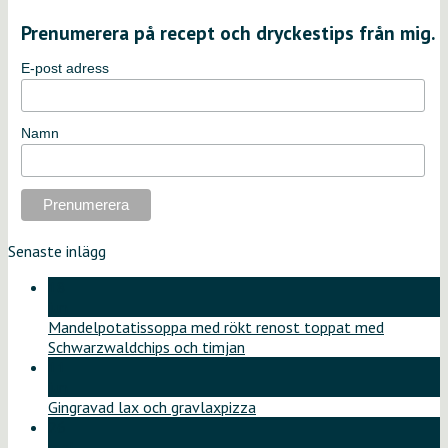
Prenumerera på recept och dryckestips från mig.
E-post adress
Namn
Senaste inlägg
18
jun
Mandelpotatissoppa med rökt renost toppat med
Schwarzwaldchips och timjan
11
jun
Gingravad lax och gravlaxpizza
26
maj