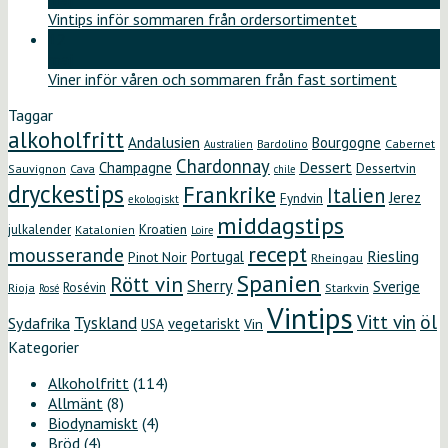
Vintips inför sommaren från ordersortimentet
12
maj
Viner inför våren och sommaren från fast sortiment
Taggar
alkoholfritt
Andalusien
Bourgogne
Bardolino
Cabernet
Australien
Chardonnay
Dessert
Champagne
Dessertvin
Sauvignon
Cava
chile
dryckestips
Frankrike
Italien
Jerez
Fyndvin
ekologiskt
middagstips
Kroatien
julkalender
Katalonien
Loire
recept
mousserande
Riesling
Portugal
Pinot Noir
Rheingau
Spanien
Rött vin
Sherry
Sverige
Rosévin
Starkvin
Rioja
Rosé
Vintips
öl
Vitt vin
Tyskland
Sydafrika
vegetariskt
Vin
USA
Kategorier
Alkoholfritt
(114)
Allmänt
(8)
Biodynamiskt
(4)
Bröd
(4)