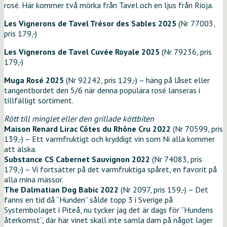
rosé. Här kommer två mörka från Tavel och en ljus från Rioja.
Les Vignerons de Tavel Trésor des Sables 2025
(Nr 77003,
pris 179,-)
Les Vignerons de Tavel Cuvée Royale 2025
(Nr 79236, pris
179,-)
Muga Rosé 2025
(Nr 92242, pris 129,-) – häng på låset eller
tangentbordet den 5/6 när denna populära rosé lanseras i
tillfälligt sortiment.
Rött till minglet eller den grillade köttbiten
Maison Renard Lirac Côtes du Rhône Cru 2022
(Nr 70599, pris
139,-) – Ett varmfruktigt och kryddigt vin som Ni alla kommer
att älska.
Substance CS Cabernet Sauvignon 2022
(Nr 74083, pris
179,-) – Vi fortsätter på det varmfruktiga spåret, en favorit på
alla mina mässor.
The Dalmatian Dog Babic 2022
(Nr 2097, pris 159,-) – Det
fanns en tid då “Hunden” sålde topp 3 i Sverige på
Systembolaget i Piteå, nu tycker jag det är dags för “Hundens
återkomst”, där här vinet skall inte samla dam på något lager