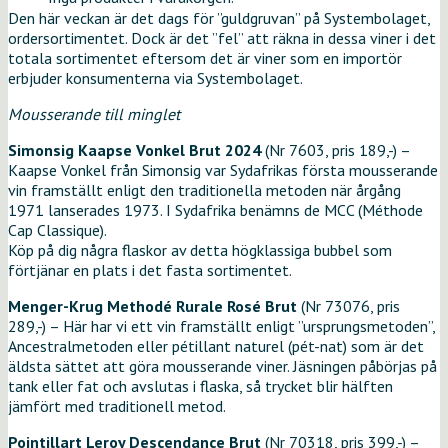
Den här veckan är det dags för ”guldgruvan” på Systembolaget,
ordersortimentet. Dock är det ”fel” att räkna in dessa viner i det
totala sortimentet eftersom det är viner som en importör
erbjuder konsumenterna via Systembolaget.
Mousserande till minglet
Simonsig Kaapse Vonkel Brut 2024
(Nr 7603, pris 189,-) –
Kaapse Vonkel från Simonsig var Sydafrikas första mousserande
vin framställt enligt den traditionella metoden när årgång
1971 lanserades 1973. I Sydafrika benämns de MCC (Méthode
Cap Classique).
Köp på dig några flaskor av detta högklassiga bubbel som
förtjänar en plats i det fasta sortimentet.
Menger-Krug Methodé Rurale Rosé Brut
(Nr 73076, pris
289,-) – Här har vi ett vin framställt enligt ”ursprungsmetoden”,
Ancestralmetoden eller pétillant naturel (pét-nat) som är det
äldsta sättet att göra mousserande viner. Jäsningen påbörjas på
tank eller fat och avslutas i flaska, så trycket blir hälften
jämfört med traditionell metod.
Pointillart Leroy Descendance Brut
(Nr 70318, pris 399,-) –