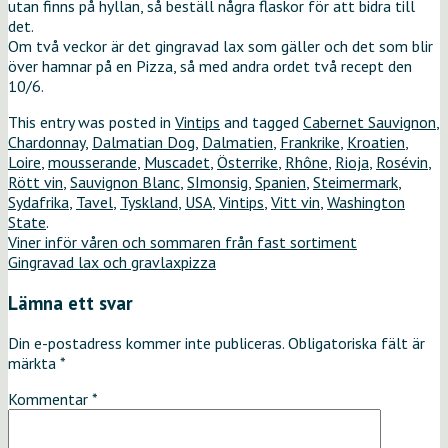
utan finns på hyllan, så beställ några flaskor för att bidra till
det.
Om två veckor är det gingravad lax som gäller och det som blir
över hamnar på en Pizza, så med andra ordet två recept den
10/6.
This entry was posted in
Vintips
and tagged
Cabernet Sauvignon
,
Chardonnay
,
Dalmatian Dog
,
Dalmatien
,
Frankrike
,
Kroatien
,
Loire
,
mousserande
,
Muscadet
,
Österrike
,
Rhône
,
Rioja
,
Rosévin
,
Rött vin
,
Sauvignon Blanc
,
SImonsig
,
Spanien
,
Steimermark
,
Sydafrika
,
Tavel
,
Tyskland
,
USA
,
Vintips
,
Vitt vin
,
Washington
State
.
Viner inför våren och sommaren från fast sortiment
Gingravad lax och gravlaxpizza
Lämna ett svar
Din e-postadress kommer inte publiceras.
Obligatoriska fält är
märkta
*
Kommentar
*