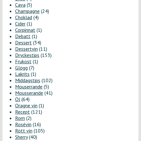
Cava
(5)
Champagne
(24)
Choklad
(4)
Cider
(1)
Corpinnat
(1)
Debatt
(1)
Dessert
(34)
Dessertvin
(11)
Dryckestips
(153)
Frukost
(1)
Glögg
(7)
Lakrits
(1)
Middagstips
(102)
Mouserrande
(5)
Mousserande
(41)
Öl
(64)
Oragne vin
(1)
Recept
(121)
Rom
(2)
Rosévin
(16)
Rött vin
(105)
Sherry
(40)