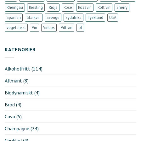
Rheingau
Riesling
Rioja
Rosé
Rosévin
Rött vin
Sherry
Spanien
Starkvin
Sverige
Sydafrika
Tyskland
USA
vegetariskt
Vin
Vintips
Vitt vin
öl
KATEGORIER
Alkoholfritt
(114)
Allmänt
(8)
Biodynamiskt
(4)
Bröd
(4)
Cava
(5)
Champagne
(24)
Choklad
(4)