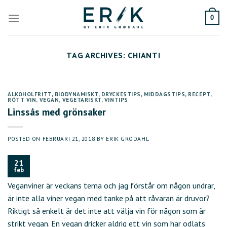
Skip
to
0
content
TAG ARCHIVES:
CHIANTI
ALKOHOLFRITT
,
BIODYNAMISKT
,
DRYCKESTIPS
,
MIDDAGSTIPS
,
RECEPT
,
RÖTT VIN
,
VEGAN
,
VEGETARISKT
,
VINTIPS
Linssås med grönsaker
POSTED ON
FEBRUARI 21, 2018
BY
ERIK GRÖDAHL
21
feb
Veganviner är veckans tema och jag förstår om någon undrar,
är inte alla viner vegan med tanke på att råvaran är druvor?
Riktigt så enkelt är det inte att välja vin för någon som är
strikt vegan. En vegan dricker aldrig ett vin som har odlats