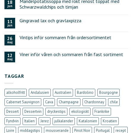
Mandelpotatissoppa med rökt renost toppat med
18
jun
Schwarzwaldchips och timjan
Gingravad lax och gravlaxpizza
11
jun
Vintips inför sommaren från ordersortimentet
26
maj
Viner inför våren och sommaren från fast sortiment
12
maj
TAGGAR
alkoholfritt
Andalusien
Australien
Bardolino
Bourgogne
Cabernet Sauvignon
Cava
Champagne
Chardonnay
chile
Dessert
Dessertvin
dryckestips
ekologiskt
Frankrike
Fyndvin
Italien
Jerez
julkalender
Katalonien
Kroatien
Loire
middagstips
mousserande
Pinot Noir
Portugal
recept