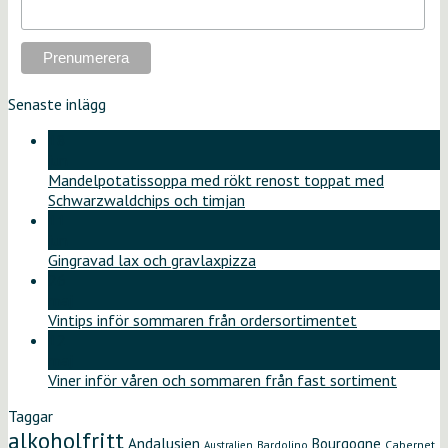
Senaste inlägg
18
jun
Mandelpotatissoppa med rökt renost toppat med
Schwarzwaldchips och timjan
11
jun
Gingravad lax och gravlaxpizza
26
maj
Vintips inför sommaren från ordersortimentet
12
maj
Viner inför våren och sommaren från fast sortiment
Taggar
alkoholfritt
Andalusien
Bourgogne
Bardolino
Cabernet
Australien