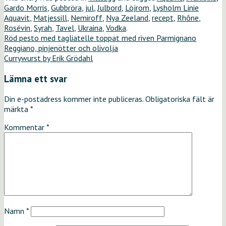
Gardo Morris
,
Gubbröra
,
jul
,
Julbord
,
Löjrom
,
Lysholm Linie
Aquavit
,
Matjessill
,
Nemiroff
,
Nya Zeeland
,
recept
,
Rhône
,
Rosévin
,
Syrah
,
Tavel
,
Ukraina
,
Vodka
.
Röd pesto med tagliatelle toppat med riven Parmignano
Reggiano, pinjenötter och olivolja
Currywurst by Erik Grödahl
Lämna ett svar
Din e-postadress kommer inte publiceras.
Obligatoriska fält är
märkta
*
Kommentar
*
Namn
*