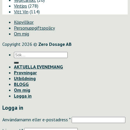
Vegetariskt
(20)
Vintips
(278)
Vitt Vin
(114)
Köpvillkor
Personuppgiftspolicy
Om mig
Copyright 2026 ©
Zero Dosage AB
Sök
efter:
AKTUELLA EVENEMANG
Provningar
Utbildning
BLOGG
Om mig
Logga in
Logga in
Användarnamn eller e-postadress
*