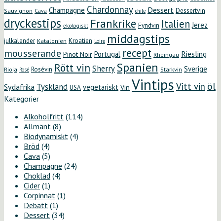
Chardonnay
Dessert
Champagne
Dessertvin
Sauvignon
Cava
chile
dryckestips
Frankrike
Italien
Jerez
Fyndvin
ekologiskt
middagstips
Kroatien
julkalender
Katalonien
Loire
recept
mousserande
Riesling
Portugal
Pinot Noir
Rheingau
Spanien
Rött vin
Sherry
Sverige
Rosévin
Starkvin
Rioja
Rosé
Vintips
öl
Vitt vin
Tyskland
Sydafrika
vegetariskt
Vin
USA
Kategorier
Alkoholfritt
(114)
Allmänt
(8)
Biodynamiskt
(4)
Bröd
(4)
Cava
(5)
Champagne
(24)
Choklad
(4)
Cider
(1)
Corpinnat
(1)
Debatt
(1)
Dessert
(34)