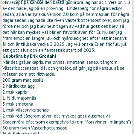
blir recept på kanske den bästa gubbröra jag har ätit. Version 1.0
av den hade jag på en provning i Lindesberg för några veckor
sedan, alla var lyriska. Version 2.0 kom på hemmaplan för några
dagar sedan. Jag hade lite riven Västerbottensost över, som jag
rörde ner och jag blev helt tagen av vad hur gott det blev, så
det här kan mycket väl blir en favorit även för Er. Nu ser jag
fram emot en längre jul- och nyårsledighet efter ett intensivt
år och är tillbaka vecka 3 2025. Jag vill önska Er en fridfull jul,
ett gott slut och en fantastisk start på 2025.
Gubbröra by Erik Grödahl
När det gäller kapris, majonnäs, smetana, senap, tångrom,
Västerbottensost, dill och gräslök, så går jag på känsla, så se
måtten som ett riktvärde.
200 gram matjessill
2 hårdkokta ägg
2 msk kapris
1 ½ dl majonnäs
3 msk smetana
1 msk Västerviks senap
2 msk röd tångrom (även ett mycket gott alternativ i
Skagenröra eftersom exempelvis löjrom ”försvinner i mängden”)
50 gram riven Västerbottensost
½ dl finhackad dill