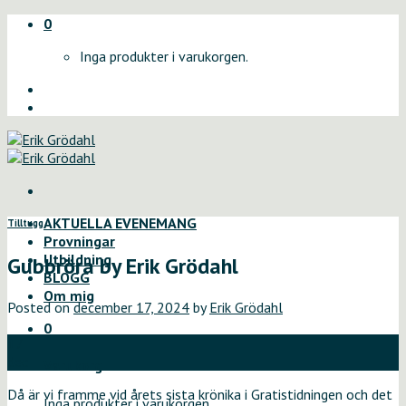
Skip
0
to
Inga produkter i varukorgen.
content
AKTUELLA EVENEMANG
Tilltugg
Provningar
Utbildning
Gubbröra by Erik Grödahl
BLOGG
Om mig
Posted on
december 17, 2024
by
Erik Grödahl
0
17
dec
Varukorg
Då är vi framme vid årets sista krönika i Gratistidningen och det
Inga produkter i varukorgen.