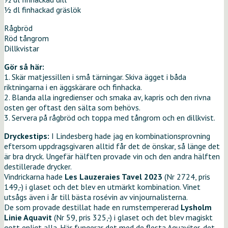
½ dl finhackad gräslök
Rågbröd
Röd tångrom
Dillkvistar
Gör så här:
1. Skär matjessillen i små tärningar. Skiva ägget i båda
riktningarna i en äggskärare och finhacka.
2. Blanda alla ingredienser och smaka av, kapris och den rivna
osten ger oftast den sälta som behövs.
3. Servera på rågbröd och toppa med tångrom och en dillkvist.
Dryckestips:
I Lindesberg hade jag en kombinationsprovning
eftersom uppdragsgivaren alltid får det de önskar, så länge det
är bra dryck. Ungefär hälften provade vin och den andra hälften
destillerade drycker.
Vindrickarna hade
Les Lauzeraies Tavel 2023
(Nr 2724, pris
149,-) i glaset och det blev en utmärkt kombination. Vinet
utsågs även i år till bästa rosévin av vinjournalisterna.
De som provade destillat hade en rumstempererad
Lysholm
Linie Aquavit
(Nr 59, pris 325,-) i glaset och det blev magiskt
gott enligt alla. Här fungerar det med de flesta Aquaviter, det