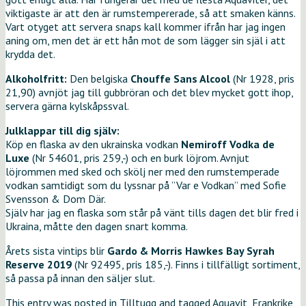
viktigaste är att den är rumstempererade, så att smaken känns.
Vart otyget att servera snaps kall kommer ifrån har jag ingen
aning om, men det är ett hån mot de som lägger sin själ i att
krydda det.
Alkoholfritt:
Den belgiska
Chouffe Sans Alcool
(Nr 1928, pris
21,90) avnjöt jag till gubbröran och det blev mycket gott ihop,
servera gärna kylskåpssval.
Julklappar till dig själv:
Köp en flaska av den ukrainska vodkan
Nemiroff Vodka de
Luxe
(Nr 54601, pris 259,-) och en burk löjrom. Avnjut
löjrommen med sked och skölj ner med den rumstemperade
vodkan samtidigt som du lyssnar på ”Var e Vodkan” med Sofie
Svensson & Dom Där.
Själv har jag en flaska som står på vänt tills dagen det blir fred i
Ukraina, måtte den dagen snart komma.
Årets sista vintips blir
Gardo & Morris Hawkes Bay Syrah
Reserve 2019
(Nr 92495, pris 185,-). Finns i tillfälligt sortiment,
så passa på innan den säljer slut.
This entry was posted in
Tilltugg
and tagged
Aquavit
,
Frankrike
,