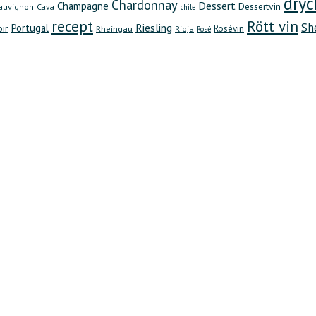
dryc
Chardonnay
Dessert
Champagne
Dessertvin
auvignon
Cava
chile
recept
Rött vin
Sh
Riesling
Portugal
oir
Rheingau
Rosévin
Rioja
Rosé