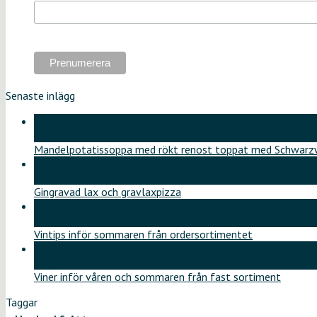
Senaste inlägg
18
jun
Mandelpotatissoppa med rökt renost toppat med Schwarzw
11
jun
Gingravad lax och gravlaxpizza
26
maj
Vintips inför sommaren från ordersortimentet
12
maj
Viner inför våren och sommaren från fast sortiment
Taggar