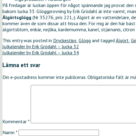
På fredagar är luckan öppen för något spännande jag provat den s
bakom lucka 33. Glöggprovning by Erik Grödahl är inte varmt, man
Älgörtsglögg
(Nr 35276, pris 221,-). Älgört är en vattendelare,
kommer även de som dissar att hissa den. För mig är den här bäst
älgörtsblom, enbär, nejlika, kardemumma, kanel, stjärnanis, citron
This entry was posted in
Dryckestips
,
Glögg
and tagged
Älgört
,
Gi
Julkalender by Erik Grödahl – lucka 32
Julkalender by Erik Grödahl – lucka 34
Lämna ett svar
Din e-postadress kommer inte publiceras.
Obligatoriska fält är m
Kommentar
*
Namn
*