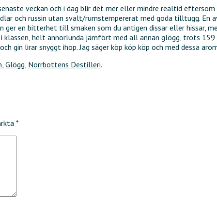
enaste veckan och i dag blir det mer eller mindre realtid eftersom
dlar och russin utan svalt/rumstempererat med goda tilltugg. En a
 den ger en bitterhet till smaken som du antigen dissar eller hissa
 i klassen, helt annorlunda jämfört med all annan glögg, trots 159
 och gin lirar snyggt ihop. Jag säger köp köp köp och med dessa aro
n
,
Glögg
,
Norrbottens Destilleri
.
ärkta
*