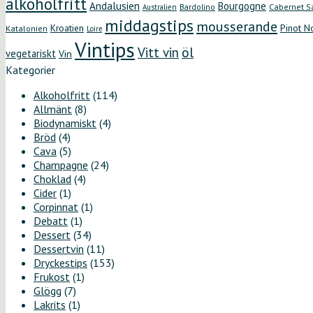
alkoholfritt
Andalusien
Bourgogne
Bardolino
Cabernet S
Australien
middagstips
mousserande
Kroatien
Pinot N
Katalonien
Loire
Vintips
öl
Vitt vin
vegetariskt
Vin
Kategorier
Alkoholfritt
(114)
Allmänt
(8)
Biodynamiskt
(4)
Bröd
(4)
Cava
(5)
Champagne
(24)
Choklad
(4)
Cider
(1)
Corpinnat
(1)
Debatt
(1)
Dessert
(34)
Dessertvin
(11)
Dryckestips
(153)
Frukost
(1)
Glögg
(7)
Lakrits
(1)