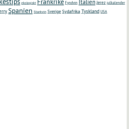
kestips
Frankrike
Italien
Jerez
Fyndvin
julkalender
ekologiskt
Spanien
erry
Tyskland
Sydafrika
Sverige
Starkvin
USA