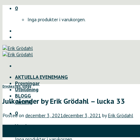
Skip
0
to
Inga produkter i varukorgen.
content
AKTUELLA EVENEMANG
Provningar
Dryckestips
,
Glögg
Utbildning
BLOGG
Julkalender by Erik Grödahl – lucka 33
Om mig
0
Posted on
december 3, 2021
december 3, 2021
by
Erik Grödahl
Varukorg
03
dec
Inga produkter i varukorgen.