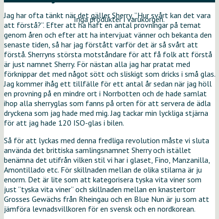
Jag har ofta tänkt när det gäller Sherry, ”Hur svårt kan det vara
Inga produkter i varukorgen.
att förstå?”. Efter att ha haft en antal provningar på temat
genom åren och efter att ha intervjuat vänner och bekanta den
senaste tiden, så har jag förstått varför det är så svårt att
förstå. Sherryns största motståndare för att få folk att förstå
är just namnet Sherry. För nästan alla jag har pratat med
förknippar det med något sött och sliskigt som dricks i små glas.
Jag kommer ihåg ett tillfälle för ett antal år sedan när jag höll
en provning på en mindre ort i Norrbotten och de hade samlat
ihop alla sherryglas som fanns på orten för att servera de ädla
dryckena som jag hade med mig. Jag tackar min lyckliga stjärna
för att jag hade 120 ISO-glas i bilen.
Så för att lyckas med denna fredliga revolution måste vi sluta
använda det brittiska samlingsnamnet Sherry och istället
benämna det utifrån vilken stil vi har i glaset, Fino, Manzanilla,
Amontillado etc. För skillnaden mellan de olika stilarna är ju
enorm. Det är lite som att kategorisera tyska vita viner som
just ”tyska vita viner” och skillnaden mellan en knastertorr
Grosses Gewächs från Rheingau och en Blue Nun är ju som att
jämföra levnadsvillkoren för en svensk och en nordkorean.