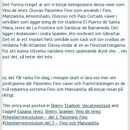
Det första steget är att vi börjar kategorisera dessa viner som
Vino de Jerez. Druvan Palomino Fino som används i Fino,
Manzanilla, Amontillado, Oloroso och Palo Cortado växer i
området som ligger kring de tre städerna El Puerto de Santa
Maria, Jerez de La Frontera och Sanlùcar de Barrameda. Det
ligger i Andalusien i södra Spanien, lite nordväst om Gibraltar.
Det et är ett mycket hett område som tack och lov svalkas av
vindarna från Atlanten. Dessa vindar är en av förutsättningarna
för att kunna tillverka världens mest spännande dryck she…, nej
just det, så heter det inte.
Ja, det får räcka för idag, i morgon skall vi lära oss mer om
jordtyperna där Palomino Fino växer och framställningen av de
två reduktiva sorterna Fino och Manzanilla, då börjar resan på
riktigt.
This entry was posted in
Sherry
,
Starkvin
,
Uncategorized
and
tagged
Espana
,
Jerez
,
Sherry
,
Spanien
,
Vino de Jerez
.
#thesherryrevolution – del 1 Palomino Fino
#thesherryrevolution del 3 – Fino och Manzanilla