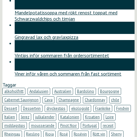
18
jun
Mandelpotatissoppa med rökt renost toppat med
Schwarzwaldchips och timjan
11
jun
Gingravad lax och gravlaxpizza
26
maj
Vintips inför sommaren från ordersortimentet
12
maj
Viner inför våren och sommaren från fast sortiment
Taggar
alkoholfritt
Andalusien
Australien
Bardolino
Bourgogne
Cabernet Sauvignon
Cava
Champagne
Chardonnay
chile
Dessert
Dessertvin
dryckestips
ekologiskt
Frankrike
Fyndvin
Italien
Jerez
julkalender
Katalonien
Kroatien
Loire
middagstips
mousserande
Pinot Noir
Portugal
recept
Rheingau
Riesling
Rioja
Rosé
Rosévin
Rött vin
Sherry