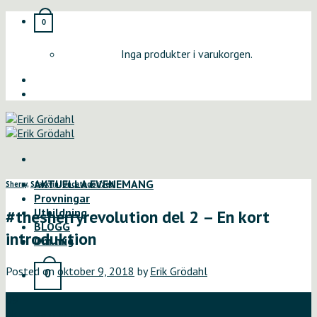
Skip
0
to
content
Inga produkter i varukorgen.
AKTUELLA EVENEMANG
Sherry
,
Starkvin
,
Uncategorized
Provningar
Utbildning
#thesherryrevolution del 2 – En kort
BLOGG
introduktion
Om mig
Posted on
oktober 9, 2018
by
Erik Grödahl
0
09
okt
Varukorg