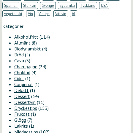
Spanien
Starkvin
Sverige
Sydafrika
Tyskland
USA
vegetariskt
Vin
Vintips
Vitt vin
öl
Kategorier
Alkoholfritt
(114)
Allmänt
(8)
Biodynamiskt
(4)
Bröd
(4)
Cava
(5)
Champagne
(24)
Choklad
(4)
Cider
(1)
Corpinnat
(1)
Debatt
(1)
Dessert
(34)
Dessertvin
(11)
Dryckestips
(153)
Frukost
(1)
Glögg
(7)
Lakrits
(1)
Middagstips
(102)