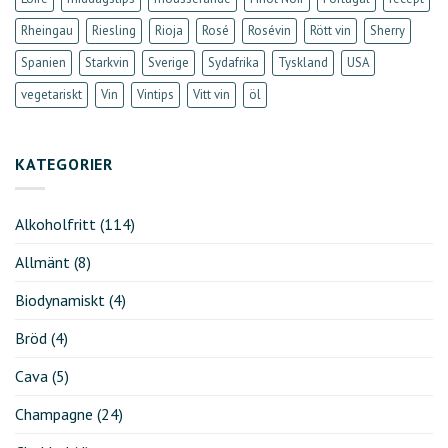
Rheingau
Riesling
Rioja
Rosé
Rosévin
Rött vin
Sherry
Spanien
Starkvin
Sverige
Sydafrika
Tyskland
USA
vegetariskt
Vin
Vintips
Vitt vin
öl
KATEGORIER
Alkoholfritt
(114)
Allmänt
(8)
Biodynamiskt
(4)
Bröd
(4)
Cava
(5)
Champagne
(24)