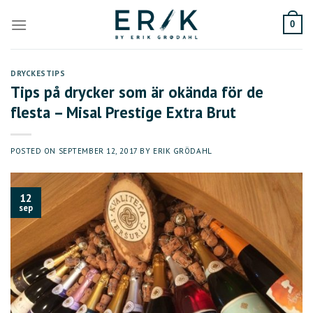
Skip
to
0
content
DRYCKESTIPS
Tips på drycker som är okända för de
flesta – Misal Prestige Extra Brut
POSTED ON
SEPTEMBER 12, 2017
BY
ERIK GRÖDAHL
12
sep