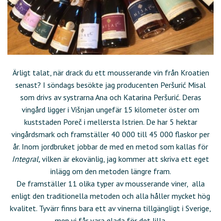
Ärligt talat, när drack du ett mousserande vin från Kroatien
senast? I söndags besökte jag producenten Peršurić Misal
som drivs av systrarna Ana och Katarina Peršurić. Deras
vingård ligger i Višnjan ungefär 15 kilometer öster om
kuststaden Poreč i mellersta Istrien. De har 5 hektar
vingårdsmark och framställer 40 000 till 45 000 flaskor per
år. Inom jordbruket jobbar de med en metod som kallas för
Integral,
vilken är ekovänlig, jag kommer att skriva ett eget
inlägg om den metoden längre fram.
De framställer 11 olika typer av mousserande viner, alla
enligt den traditionella metoden och alla håller mycket hög
kvalitet. Tyvärr finns bara ett av vinerna tillgängligt i Sverige,
men vi får vara glada för det lilla.