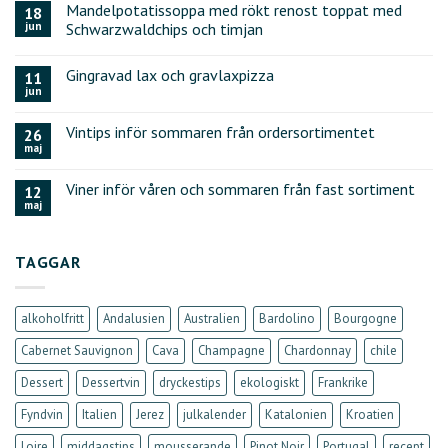
Mandelpotatissoppa med rökt renost toppat med
18
jun
Schwarzwaldchips och timjan
Gingravad lax och gravlaxpizza
11
jun
Vintips inför sommaren från ordersortimentet
26
maj
Viner inför våren och sommaren från fast sortiment
12
maj
TAGGAR
alkoholfritt
Andalusien
Australien
Bardolino
Bourgogne
Cabernet Sauvignon
Cava
Champagne
Chardonnay
chile
Dessert
Dessertvin
dryckestips
ekologiskt
Frankrike
Fyndvin
Italien
Jerez
julkalender
Katalonien
Kroatien
Loire
middagstips
mousserande
Pinot Noir
Portugal
recept