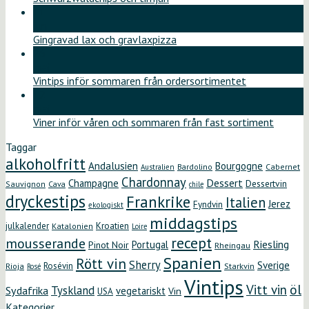
11
jun
Gingravad lax och gravlaxpizza
26
maj
Vintips inför sommaren från ordersortimentet
12
maj
Viner inför våren och sommaren från fast sortiment
Taggar
alkoholfritt
Andalusien
Bourgogne
Bardolino
Cabernet
Australien
Chardonnay
Dessert
Champagne
Dessertvin
Sauvignon
Cava
chile
dryckestips
Frankrike
Italien
Jerez
Fyndvin
ekologiskt
middagstips
Kroatien
julkalender
Katalonien
Loire
recept
mousserande
Riesling
Portugal
Pinot Noir
Rheingau
Spanien
Rött vin
Sherry
Sverige
Rosévin
Starkvin
Rioja
Rosé
Vintips
öl
Vitt vin
Tyskland
Sydafrika
vegetariskt
Vin
USA
Kategorier