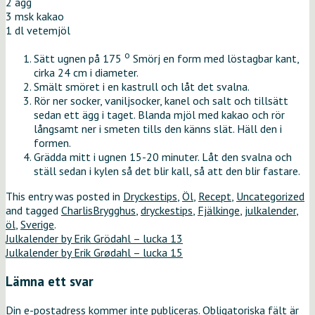
2 ägg
3 msk kakao
1 dl vetemjöl
o
Sätt ugnen på 175
Smörj en form med löstagbar kant,
cirka 24 cm i diameter.
Smält smöret i en kastrull och låt det svalna.
Rör ner socker, vaniljsocker, kanel och salt och tillsätt
sedan ett ägg i taget. Blanda mjöl med kakao och rör
långsamt ner i smeten tills den känns slät. Häll den i
formen.
Grädda mitt i ugnen 15-20 minuter. Låt den svalna och
ställ sedan i kylen så det blir kall, så att den blir fastare.
This entry was posted in
Dryckestips
,
Öl
,
Recept
,
Uncategorized
and tagged
CharlisBrygghus
,
dryckestips
,
Fjälkinge
,
julkalender
,
öl
,
Sverige
.
Julkalender by Erik Grödahl – lucka 13
Julkalender by Erik Grødahl – lucka 15
Lämna ett svar
Din e-postadress kommer inte publiceras.
Obligatoriska fält är