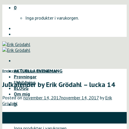
Skip
0
to
Inga produkter i varukorgen.
content
AKTUELLA EVENEMANG
Dryckestips
,
Öl
,
Recept
,
Uncategorized
Provningar
Utbildning
Julkalender by Erik Grödahl – lucka 14
BLOGG
Om mig
Posted on
november 14, 2017
november 14, 2017
by
Erik
Grödahl
0
14
Varukorg
nov
Inga produkter i varukorgen.