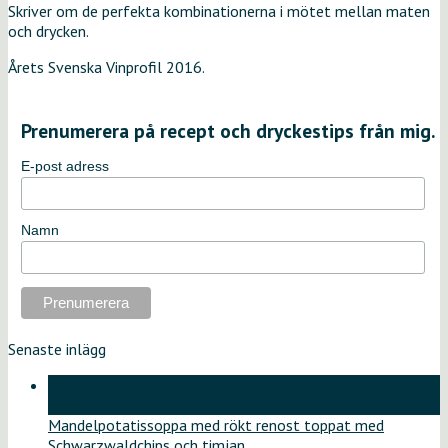
Skriver om de perfekta kombinationerna i mötet mellan maten
och drycken.
Årets Svenska Vinprofil 2016.
Prenumerera på recept och dryckestips från mig.
E-post adress
Namn
Senaste inlägg
18
jun
Mandelpotatissoppa med rökt renost toppat med
Schwarzwaldchips och timjan