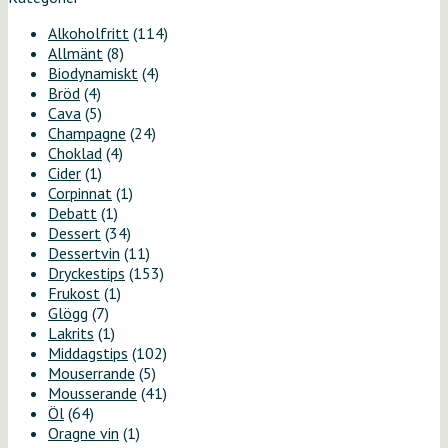
Alkoholfritt
(114)
Allmänt
(8)
Biodynamiskt
(4)
Bröd
(4)
Cava
(5)
Champagne
(24)
Choklad
(4)
Cider
(1)
Corpinnat
(1)
Debatt
(1)
Dessert
(34)
Dessertvin
(11)
Dryckestips
(153)
Frukost
(1)
Glögg
(7)
Lakrits
(1)
Middagstips
(102)
Mouserrande
(5)
Mousserande
(41)
Öl
(64)
Oragne vin
(1)