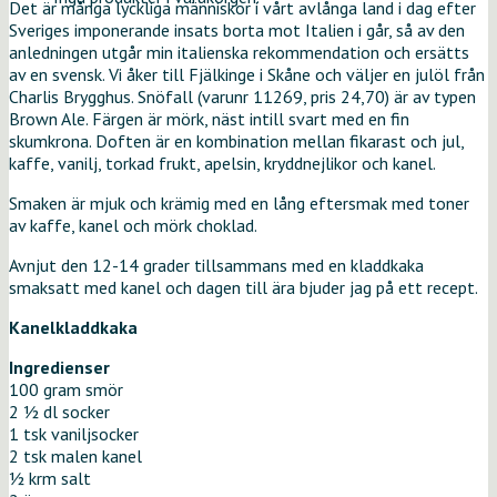
Det är många lyckliga människor i vårt avlånga land i dag efter
Sveriges imponerande insats borta mot Italien i går, så av den
anledningen utgår min italienska rekommendation och ersätts
av en svensk. Vi åker till Fjälkinge i Skåne och väljer en julöl från
Charlis Brygghus. Snöfall (varunr 11269, pris 24,70) är av typen
Brown Ale. Färgen är mörk, näst intill svart med en fin
skumkrona. Doften är en kombination mellan fikarast och jul,
kaffe, vanilj, torkad frukt, apelsin, kryddnejlikor och kanel.
Smaken är mjuk och krämig med en lång eftersmak med toner
av kaffe, kanel och mörk choklad.
Avnjut den 12-14 grader tillsammans med en kladdkaka
smaksatt med kanel och dagen till ära bjuder jag på ett recept.
Kanelkladdkaka
Ingredienser
100 gram smör
2 ½ dl socker
1 tsk vaniljsocker
2 tsk malen kanel
½ krm salt