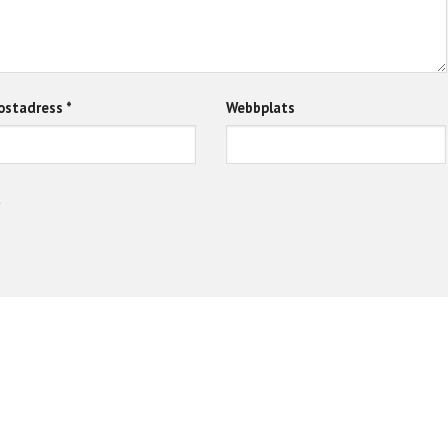
ostadress
*
Webbplats
a