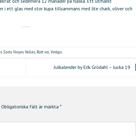
 ekfat och sedemera 12 månader på flaska. Ett utmärkt
r i ett glas med stor kupa tillsammans med lite chark, oliver och
es Sorts Vinyes Velles
,
Rött vin
,
Vintips
.
Julkalender by Erik Grödahl – lucka 19
Obligatoriska fält är märkta
*