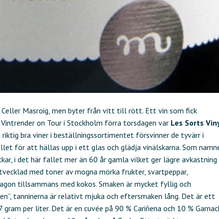
eller Masroig, men byter från vitt till rött. Ett vin som fick
Vintrender on Tour i Stockholm förra torsdagen var
Les Sorts Vin
a riktig bra viner i beställningssortimentet försvinner de tyvärr i
let för att hällas upp i ett glas och glädja vinälskarna. Som namn
r, i det här fallet mer än 60 år gamla vilket ger lägre avkastning
 utvecklad med toner av mogna mörka frukter, svartpeppar,
dragon tillsammans med kokos. Smaken är mycket fyllig och
en”, tanninerna är relativt mjuka och eftersmaken lång. Det är ett
7 gram per liter. Det är en cuvée på 90 % Cariñena och 10 % Garna