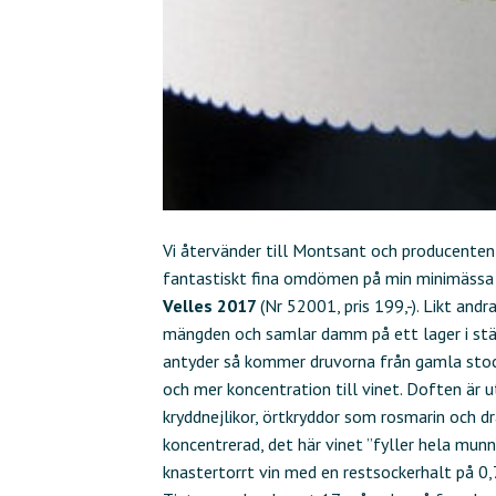
Vi återvänder till Montsant och producenten C
fantastiskt fina omdömen på min minimässa 
Velles 2017
(Nr 52001, pris 199,-). Likt andr
mängden och samlar damm på ett lager i stäl
antyder så kommer druvorna från gamla stocka
och mer koncentration till vinet. Doften är
kryddnejlikor, örtkryddor som rosmarin och 
koncentrerad, det här vinet ”fyller hela munn
knastertorrt vin med en restsockerhalt på 0,