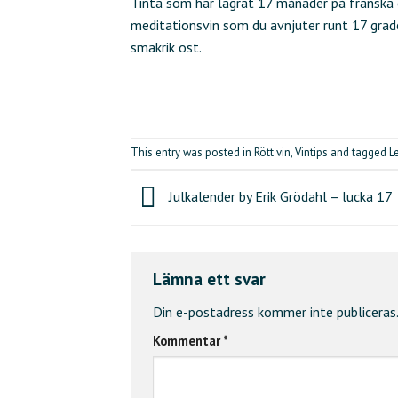
Tinta som har lagrat 17 månader på franska
meditationsvin som du avnjuter runt 17 grade
smakrik ost.
This entry was posted in
Rött vin
,
Vintips
and tagged
L
Julkalender by Erik Grödahl – lucka 17
Lämna ett svar
Din e-postadress kommer inte publiceras.
Kommentar
*