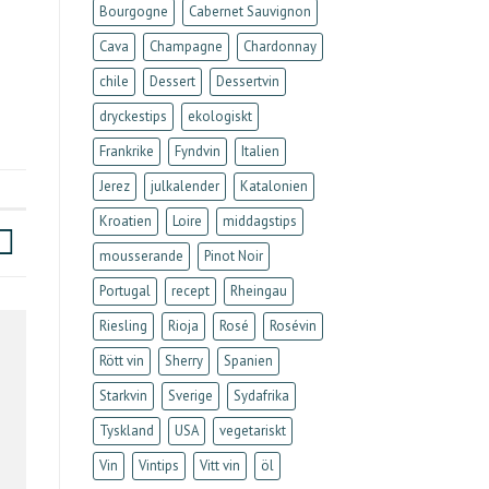
Bourgogne
Cabernet Sauvignon
Cava
Champagne
Chardonnay
chile
Dessert
Dessertvin
dryckestips
ekologiskt
Frankrike
Fyndvin
Italien
Jerez
julkalender
Katalonien
Kroatien
Loire
middagstips
mousserande
Pinot Noir
Portugal
recept
Rheingau
Riesling
Rioja
Rosé
Rosévin
Rött vin
Sherry
Spanien
Starkvin
Sverige
Sydafrika
Tyskland
USA
vegetariskt
Vin
Vintips
Vitt vin
öl