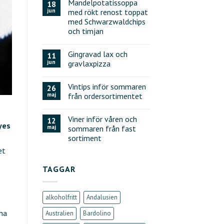
Mandelpotatissoppa
18
jun
med rökt renost toppat
med Schwarzwaldchips
och timjan
Gingravad lax och
11
jun
gravlaxpizza
Vintips inför sommaren
26
maj
från ordersortimentet
Viner inför våren och
12
yes
maj
sommaren från fast
sortiment
et
TAGGAR
alkoholfritt
Andalusien
cha
Australien
Bardolino