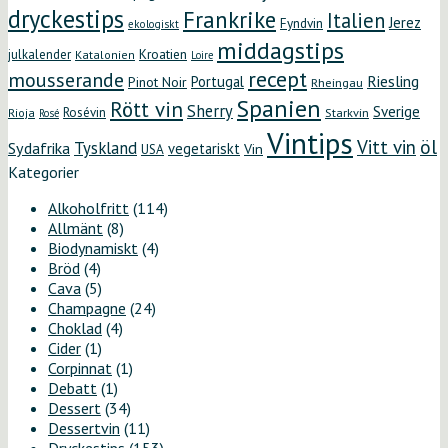
dryckestips
Frankrike
Italien
Jerez
Fyndvin
ekologiskt
middagstips
Kroatien
julkalender
Katalonien
Loire
recept
mousserande
Riesling
Portugal
Pinot Noir
Rheingau
Spanien
Rött vin
Sherry
Sverige
Rosévin
Starkvin
Rioja
Rosé
Vintips
öl
Vitt vin
Tyskland
Sydafrika
vegetariskt
Vin
USA
Kategorier
Alkoholfritt
(114)
Allmänt
(8)
Biodynamiskt
(4)
Bröd
(4)
Cava
(5)
Champagne
(24)
Choklad
(4)
Cider
(1)
Corpinnat
(1)
Debatt
(1)
Dessert
(34)
Dessertvin
(11)