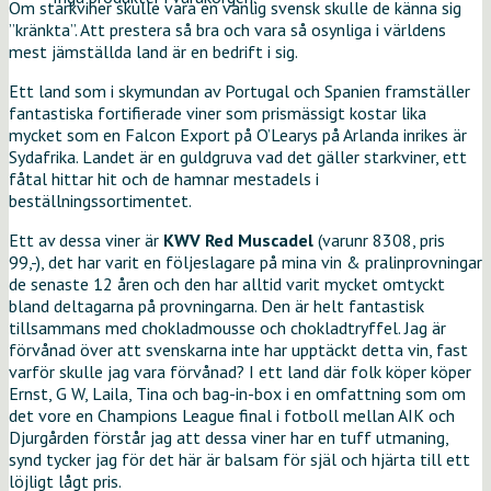
Om starkviner skulle vara en vanlig svensk skulle de känna sig
”kränkta”. Att prestera så bra och vara så osynliga i världens
mest jämställda land är en bedrift i sig.
Ett land som i skymundan av Portugal och Spanien framställer
fantastiska fortifierade viner som prismässigt kostar lika
mycket som en Falcon Export på O’Learys på Arlanda inrikes är
Sydafrika. Landet är en guldgruva vad det gäller starkviner, ett
fåtal hittar hit och de hamnar mestadels i
beställningssortimentet.
Ett av dessa viner är
KWV Red Muscadel
(varunr 8308, pris
99,-), det har varit en följeslagare på mina vin & pralinprovningar
de senaste 12 åren och den har alltid varit mycket omtyckt
bland deltagarna på provningarna. Den är helt fantastisk
tillsammans med chokladmousse och chokladtryffel. Jag är
förvånad över att svenskarna inte har upptäckt detta vin, fast
varför skulle jag vara förvånad? I ett land där folk köper köper
Ernst, G W, Laila, Tina och bag-in-box i en omfattning som om
det vore en Champions League final i fotboll mellan AIK och
Djurgården förstår jag att dessa viner har en tuff utmaning,
synd tycker jag för det här är balsam för själ och hjärta till ett
löjligt lågt pris.