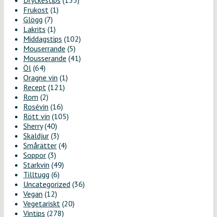
Dryckestips
(153)
Frukost
(1)
Glögg
(7)
Lakrits
(1)
Middagstips
(102)
Mouserrande
(5)
Mousserande
(41)
Öl
(64)
Oragne vin
(1)
Recept
(121)
Rom
(2)
Rosévin
(16)
Rött vin
(105)
Sherry
(40)
Skaldjur
(3)
Smårätter
(4)
Soppor
(3)
Starkvin
(49)
Tilltugg
(6)
Uncategorized
(36)
Vegan
(12)
Vegetariskt
(20)
Vintips
(278)