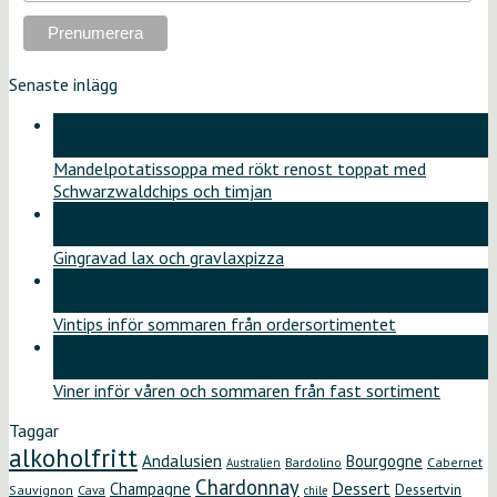
Senaste inlägg
18
jun
Mandelpotatissoppa med rökt renost toppat med
Schwarzwaldchips och timjan
11
jun
Gingravad lax och gravlaxpizza
26
maj
Vintips inför sommaren från ordersortimentet
12
maj
Viner inför våren och sommaren från fast sortiment
Taggar
alkoholfritt
Andalusien
Bourgogne
Bardolino
Cabernet
Australien
Chardonnay
Dessert
Champagne
Dessertvin
Sauvignon
Cava
chile