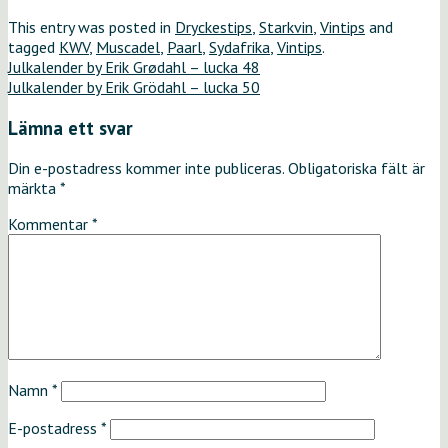
This entry was posted in
Dryckestips
,
Starkvin
,
Vintips
and
tagged
KWV
,
Muscadel
,
Paarl
,
Sydafrika
,
Vintips
.
Julkalender by Erik Grødahl – lucka 48
Julkalender by Erik Grödahl – lucka 50
Lämna ett svar
Din e-postadress kommer inte publiceras.
Obligatoriska fält är
märkta
*
Kommentar
*
Namn
*
E-postadress
*