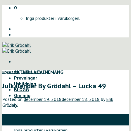
Skip
0
to
Inga produkter i varukorgen.
content
AKTUELLA EVENEMANG
Dryckestips
,
Starkvin
,
Vintips
Provningar
Utbildning
Julkalender By Grödahl – Lucka 49
BLOGG
Om mig
Posted on
december 19, 2018
december 18, 2018
by
Erik
Grödahl
0
19
Varukorg
dec
Inga produkter i varukorgen.