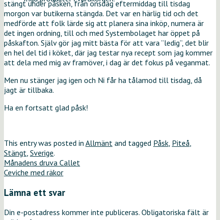
stängt under påsken, från onsdag eftermiddag till tisdag
morgon var butikerna stängda. Det var en härlig tid och det
medförde att folk lärde sig att planera sina inköp, numera är
det ingen ordning, till och med Systembolaget har öppet på
påskafton. Själv gör jag mitt bästa för att vara ”ledig”, det blir
en hel del tid i köket, där jag testar nya recept som jag kommer
att dela med mig av framöver, i dag är det fokus på veganmat.
Men nu stänger jag igen och Ni får ha tålamod till tisdag, då
jagt är tillbaka.
Ha en fortsatt glad påsk!
This entry was posted in
Allmänt
and tagged
Påsk
,
Piteå
,
Stängt
,
Sverige
.
Månadens druva Callet
Ceviche med räkor
Lämna ett svar
Din e-postadress kommer inte publiceras.
Obligatoriska fält är