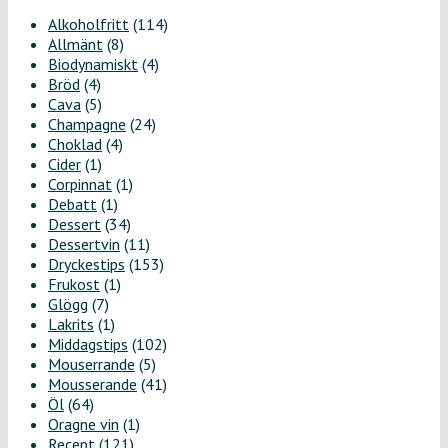
Alkoholfritt
(114)
Allmänt
(8)
Biodynamiskt
(4)
Bröd
(4)
Cava
(5)
Champagne
(24)
Choklad
(4)
Cider
(1)
Corpinnat
(1)
Debatt
(1)
Dessert
(34)
Dessertvin
(11)
Dryckestips
(153)
Frukost
(1)
Glögg
(7)
Lakrits
(1)
Middagstips
(102)
Mouserrande
(5)
Mousserande
(41)
Öl
(64)
Oragne vin
(1)
Recept
(121)