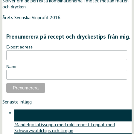
Skriver om de perfekta kombinationerna i mötet mellan maten
och drycken.
Årets Svenska Vinprofil 2016.
Prenumerera på recept och dryckestips från mig.
E-post adress
Namn
Senaste inlägg
18
jun
Mandelpotatissoppa med rökt renost toppat med
Schwarzwaldchips och timjan