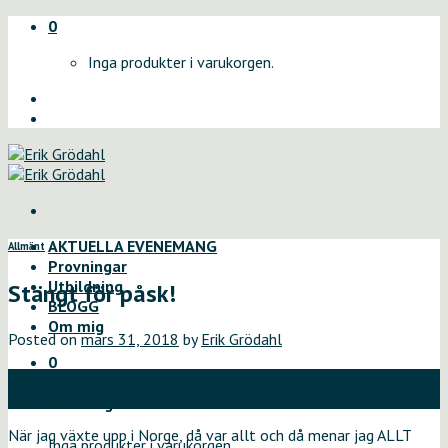
Skip
0
to
Inga produkter i varukorgen.
content
AKTUELLA EVENEMANG
Allmänt
Provningar
Utbildning
Stängt för påsk!
BLOGG
Om mig
Posted on
mars 31, 2018
by
Erik Grödahl
0
31
mar
Varukorg
När jag växte upp i Norge, då var allt och då menar jag ALLT
Inga produkter i varukorgen.