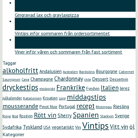
11
jun
Gingravad lax och gravlaxpizza
26
maj
Vintips inför sommaren från ordersortimentet
12
maj
Viner inför våren och sommaren från fast sortiment
Taggar
alkoholfritt
Andalusien
Bourgogne
Bardolino
Cabernet
Australien
Chardonnay
Dessert
Champagne
Dessertvin
Sauvignon
Cava
chile
dryckestips
Frankrike
Italien
Jerez
Fyndvin
ekologiskt
middagstips
Kroatien
julkalender
Katalonien
Loire
recept
mousserande
Riesling
Portugal
Pinot Noir
Rheingau
Spanien
Rött vin
Sherry
Sverige
Rosévin
Starkvin
Rioja
Rosé
Vintips
öl
Vitt vin
Tyskland
Sydafrika
vegetariskt
Vin
USA
Kategorier