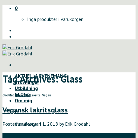
Skip
0
to
Inga produkter i varukorgen.
content
Tag Archives:
Glass
AKTUELLA EVENEMANG
Provningar
Utbildning
BLOGG
Choklad
,
Dessert
,
Lakrits
,
Vegan
Om mig
Vegansk lakritsglass
0
Posted on
februari 1, 2018
by
Erik Grödahl
Varukorg
01
Inga produkter i varukorgen.