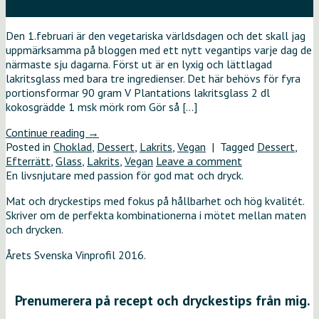
feb
Den 1.februari är den vegetariska världsdagen och det skall jag
uppmärksamma på bloggen med ett nytt vegantips varje dag de
närmaste sju dagarna. Först ut är en lyxig och lättlagad
lakritsglass med bara tre ingredienser. Det här behövs för fyra
portionsformar 90 gram V Plantations lakritsglass 2 dl
kokosgrädde 1 msk mörk rom Gör så […]
Continue reading
→
Posted in
Choklad
,
Dessert
,
Lakrits
,
Vegan
|
Tagged
Dessert
,
Efterrätt
,
Glass
,
Lakrits
,
Vegan
Leave a comment
En livsnjutare med passion för god mat och dryck.
Mat och dryckestips med fokus på hållbarhet och hög kvalitét.
Skriver om de perfekta kombinationerna i mötet mellan maten
och drycken.
Årets Svenska Vinprofil 2016.
Prenumerera på recept och dryckestips från mig.