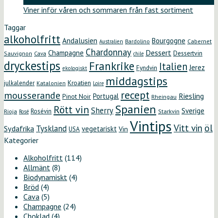
maj
Viner inför våren och sommaren från fast sortiment
Taggar
alkoholfritt
Andalusien
Bourgogne
Bardolino
Cabernet
Australien
Chardonnay
Dessert
Champagne
Dessertvin
Sauvignon
Cava
chile
dryckestips
Frankrike
Italien
Jerez
Fyndvin
ekologiskt
middagstips
Kroatien
julkalender
Katalonien
Loire
recept
mousserande
Riesling
Portugal
Pinot Noir
Rheingau
Spanien
Rött vin
Sherry
Sverige
Rosévin
Starkvin
Rioja
Rosé
Vintips
öl
Vitt vin
Tyskland
Sydafrika
vegetariskt
Vin
USA
Kategorier
Alkoholfritt
(114)
Allmänt
(8)
Biodynamiskt
(4)
Bröd
(4)
Cava
(5)
Champagne
(24)
Choklad
(4)