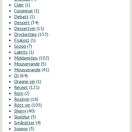
Cider
(1)
Corpinnat
(1)
Debatt
(1)
Dessert
(34)
Dessertvin
(11)
Dryckestips
(153)
Frukost
(1)
Glögg
(7)
Lakrits
(1)
Middagstips
(102)
Mouserrande
(5)
Mousserande
(41)
Öl
(64)
Oragne vin
(1)
Recept
(121)
Rom
(2)
Rosévin
(16)
Rött vin
(105)
Sherry
(40)
Skaldjur
(3)
Smårätter
(4)
Soppor
(3)