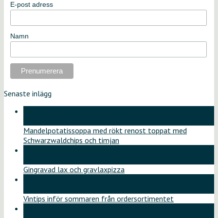
E-post adress
Namn
Senaste inlägg
18
jun
Mandelpotatissoppa med rökt renost toppat med
Schwarzwaldchips och timjan
11
jun
Gingravad lax och gravlaxpizza
26
maj
Vintips inför sommaren från ordersortimentet
12