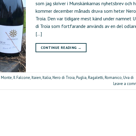
som jag skriver i Munskänkarnas nyhetsbrev och h
kommer december månads druva som heter Nero
Troia. Den var tidigare mest känd under namnet 
di Troia som fortfarande används av en del odlare
[…]
CONTINUE READING
→
l Monte
,
Il Falcone
,
Itaien
,
Italia
,
Nero di Troia
,
Puglia
,
Ragaletti
,
Romanico
,
Uva di
Leave a com