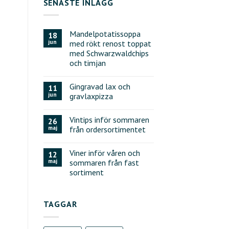
SENASTE INLÄGG
Mandelpotatissoppa
18
jun
med rökt renost toppat
med Schwarzwaldchips
och timjan
Gingravad lax och
11
jun
gravlaxpizza
Vintips inför sommaren
26
maj
från ordersortimentet
Viner inför våren och
12
maj
sommaren från fast
sortiment
TAGGAR