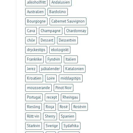
alkoholfritt
Andalusien
Australien
Bardolino
Bourgogne
Cabernet Sauvignon
Cava
Champagne
Chardonnay
chile
Dessert
Dessertvin
dryckestips
ekologiskt
Frankrike
Fyndvin
Italien
Jerez
julkalender
Katalonien
Kroatien
Loire
middagstips
mousserande
Pinot Noir
Portugal
recept
Rheingau
Riesling
Rioja
Rosé
Rosévin
Rött vin
Sherry
Spanien
Starkvin
Sverige
Sydafrika