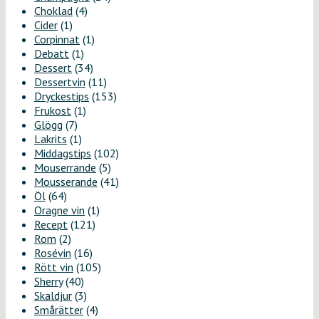
Choklad
(4)
Cider
(1)
Corpinnat
(1)
Debatt
(1)
Dessert
(34)
Dessertvin
(11)
Dryckestips
(153)
Frukost
(1)
Glögg
(7)
Lakrits
(1)
Middagstips
(102)
Mouserrande
(5)
Mousserande
(41)
Öl
(64)
Oragne vin
(1)
Recept
(121)
Rom
(2)
Rosévin
(16)
Rött vin
(105)
Sherry
(40)
Skaldjur
(3)
Smårätter
(4)