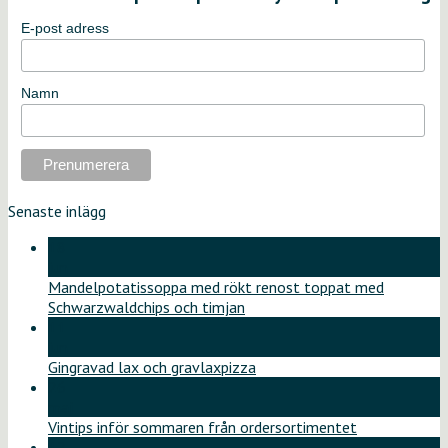
E-post adress
Namn
Senaste inlägg
18
jun
Mandelpotatissoppa med rökt renost toppat med
Schwarzwaldchips och timjan
11
jun
Gingravad lax och gravlaxpizza
26
maj
Vintips inför sommaren från ordersortimentet
12