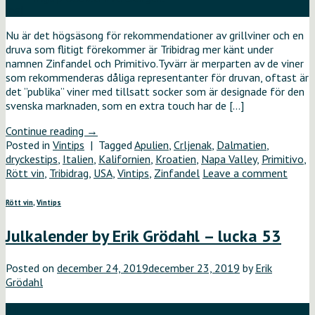
maj
Nu är det högsäsong för rekommendationer av grillviner och en
druva som flitigt förekommer är Tribidrag mer känt under
namnen Zinfandel och Primitivo.Tyvärr är merparten av de viner
som rekommenderas dåliga representanter för druvan, oftast är
det ”publika” viner med tillsatt socker som är designade för den
svenska marknaden, som en extra touch har de […]
Continue reading
→
Posted in
Vintips
|
Tagged
Apulien
,
Crljenak
,
Dalmatien
,
dryckestips
,
Italien
,
Kalifornien
,
Kroatien
,
Napa Valley
,
Primitivo
,
Rött vin
,
Tribidrag
,
USA
,
Vintips
,
Zinfandel
Leave a comment
Rött vin
,
Vintips
Julkalender by Erik Grödahl – lucka 53
Posted on
december 24, 2019
december 23, 2019
by
Erik
Grödahl
24