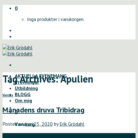
Skip
0
to
Inga produkter i varukorgen.
content
Tag Archives:
Apulien
AKTUELLA EVENEMANG
Provningar
Utbildning
BLOGG
Vintips
Om mig
Månadens druva Tribidrag
0
Posted on
maj 25, 2020
by
Erik Grödahl
Varukorg
25
Inga produkter i varukorgen.