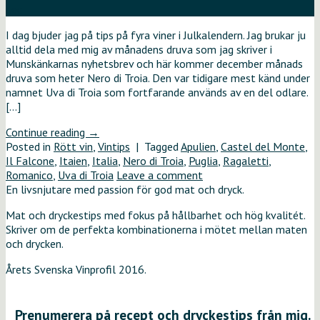
dec
I dag bjuder jag på tips på fyra viner i Julkalendern. Jag brukar ju
alltid dela med mig av månadens druva som jag skriver i
Munskänkarnas nyhetsbrev och här kommer december månads
druva som heter Nero di Troia. Den var tidigare mest känd under
namnet Uva di Troia som fortfarande används av en del odlare.
[…]
Continue reading
→
Posted in
Rött vin
,
Vintips
|
Tagged
Apulien
,
Castel del Monte
,
Il Falcone
,
Itaien
,
Italia
,
Nero di Troia
,
Puglia
,
Ragaletti
,
Romanico
,
Uva di Troia
Leave a comment
En livsnjutare med passion för god mat och dryck.
Mat och dryckestips med fokus på hållbarhet och hög kvalitét.
Skriver om de perfekta kombinationerna i mötet mellan maten
och drycken.
Årets Svenska Vinprofil 2016.
Prenumerera på recept och dryckestips från mig.