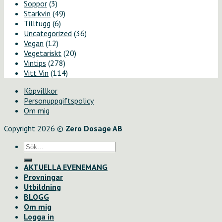
Soppor
(3)
Starkvin
(49)
Tilltugg
(6)
Uncategorized
(36)
Vegan
(12)
Vegetariskt
(20)
Vintips
(278)
Vitt Vin
(114)
Köpvillkor
Personuppgiftspolicy
Om mig
Copyright 2026 ©
Zero Dosage AB
Sök
efter:
AKTUELLA EVENEMANG
Provningar
Utbildning
BLOGG
Om mig
Logga in