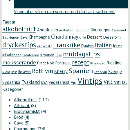
maj
Viner inför våren och sommaren från fast sortiment
Taggar
alkoholfritt
Andalusien
Bourgogne
Bardolino
Cabernet
Australien
Chardonnay
Dessert
Champagne
Dessertvin
Sauvignon
Cava
chile
dryckestips
Frankrike
Italien
Jerez
Fyndvin
ekologiskt
middagstips
Kroatien
julkalender
Katalonien
Loire
recept
mousserande
Riesling
Portugal
Pinot Noir
Rheingau
Spanien
Rött vin
Sherry
Sverige
Rosévin
Starkvin
Rioja
Rosé
Vintips
öl
Vitt vin
Tyskland
Sydafrika
vegetariskt
Vin
USA
Kategorier
Alkoholfritt
(114)
Allmänt
(8)
Biodynamiskt
(4)
Bröd
(4)
Cava
(5)
Champagne
(24)