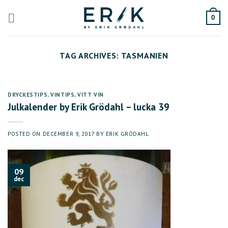
Skip
to
0
content
TAG ARCHIVES:
TASMANIEN
DRYCKESTIPS
,
VINTIPS
,
VITT VIN
Julkalender by Erik Grödahl – lucka 39
POSTED ON
DECEMBER 9, 2017
BY
ERIK GRÖDAHL
09
dec