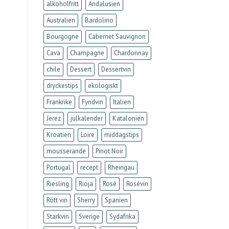
alkoholfritt
Andalusien
Australien
Bardolino
Bourgogne
Cabernet Sauvignon
Cava
Champagne
Chardonnay
chile
Dessert
Dessertvin
dryckestips
ekologiskt
Frankrike
Fyndvin
Italien
Jerez
julkalender
Katalonien
Kroatien
Loire
middagstips
mousserande
Pinot Noir
Portugal
recept
Rheingau
Riesling
Rioja
Rosé
Rosévin
Rött vin
Sherry
Spanien
Starkvin
Sverige
Sydafrika