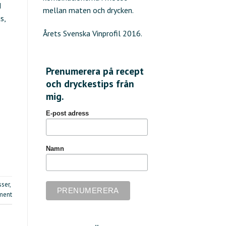
d
mellan maten och drycken.
s,
Årets Svenska Vinprofil 2016.
Prenumerera på recept
och dryckestips från
mig.
E-post adress
Namn
sser
,
ment