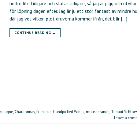
hellre lite tidigare och slutar tidigare, så jag är pigg och utvila
för löpning dagen efter. Jag är ju ett stor fantast av mindre hu
där jag vet vilken plot druvorna kommer ifrån, det blir […]
CONTINUE READING
→
mpagne
,
Chardonnay
,
Frankrike
,
Handpicked Wines
,
mousserande
,
Tribaut Schloe
Leave a com