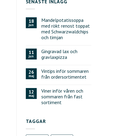
SENASTE INLÄGG
Mandelpotatissoppa
18
jun
med rökt renost toppat
med Schwarzwaldchips
och timjan
Gingravad lax och
11
jun
gravlaxpizza
Vintips inför sommaren
26
maj
från ordersortimentet
Viner inför våren och
12
maj
sommaren från fast
sortiment
TAGGAR