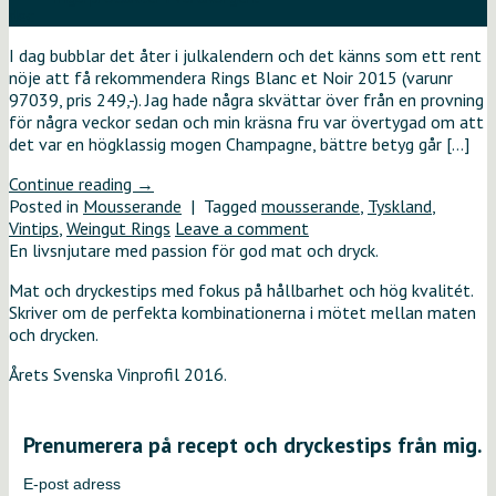
dec
I dag bubblar det åter i julkalendern och det känns som ett rent
nöje att få rekommendera Rings Blanc et Noir 2015 (varunr
97039, pris 249,-). Jag hade några skvättar över från en provning
för några veckor sedan och min kräsna fru var övertygad om att
det var en högklassig mogen Champagne, bättre betyg går […]
Continue reading
→
Posted in
Mousserande
|
Tagged
mousserande
,
Tyskland
,
Vintips
,
Weingut Rings
Leave a comment
En livsnjutare med passion för god mat och dryck.
Mat och dryckestips med fokus på hållbarhet och hög kvalitét.
Skriver om de perfekta kombinationerna i mötet mellan maten
och drycken.
Årets Svenska Vinprofil 2016.
Prenumerera på recept och dryckestips från mig.
E-post adress