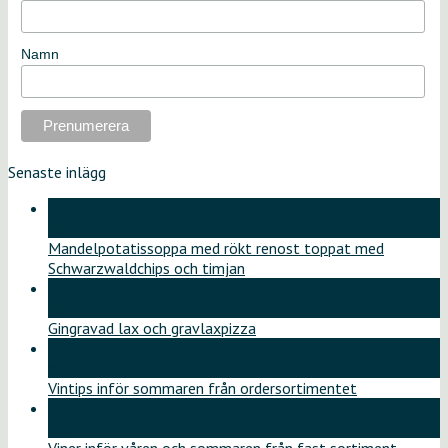
Namn
Senaste inlägg
18
jun
Mandelpotatissoppa med rökt renost toppat med
Schwarzwaldchips och timjan
11
jun
Gingravad lax och gravlaxpizza
26
maj
Vintips inför sommaren från ordersortimentet
12
maj