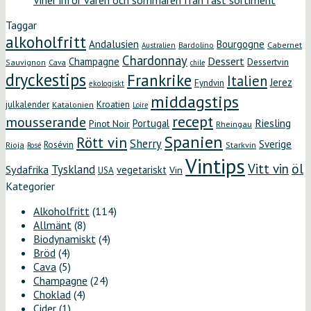
Viner inför våren och sommaren från fast sortiment
Taggar
alkoholfritt
Andalusien
Bourgogne
Bardolino
Cabernet
Australien
Chardonnay
Dessert
Champagne
Dessertvin
Sauvignon
Cava
chile
dryckestips
Frankrike
Italien
Jerez
Fyndvin
ekologiskt
middagstips
Kroatien
julkalender
Katalonien
Loire
recept
mousserande
Riesling
Portugal
Pinot Noir
Rheingau
Spanien
Rött vin
Sherry
Sverige
Rosévin
Starkvin
Rioja
Rosé
Vintips
öl
Vitt vin
Tyskland
Sydafrika
vegetariskt
Vin
USA
Kategorier
Alkoholfritt
(114)
Allmänt
(8)
Biodynamiskt
(4)
Bröd
(4)
Cava
(5)
Champagne
(24)
Choklad
(4)
Cider
(1)