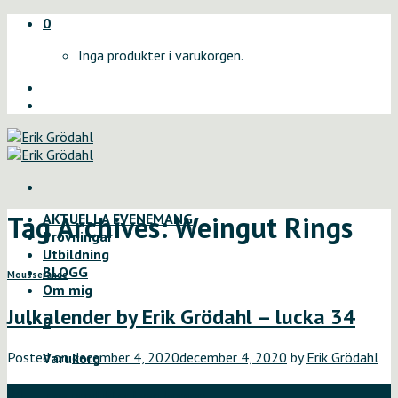
Skip
0
to
Inga produkter i varukorgen.
content
Tag Archives:
Weingut Rings
AKTUELLA EVENEMANG
Provningar
Utbildning
BLOGG
Mousserande
Om mig
Julkalender by Erik Grödahl – lucka 34
0
Posted on
december 4, 2020
december 4, 2020
by
Erik Grödahl
Varukorg
04
Inga produkter i varukorgen.