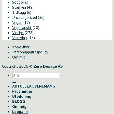
Soppor
(3)
Starkvin
(49)
Tilltugg
(6)
Uncategorized
(36)
Vegan
(12)
Vegetariskt
(20)
Vintips
(278)
Vitt Vin
(114)
Köpvillkor
Personuppgiftspolicy
Om mig
Copyright 2026 ©
Zero Dosage AB
Sök
efter:
AKTUELLA EVENEMANG
Provningar
Utbildning
BLOGG
Om mig
Logga in