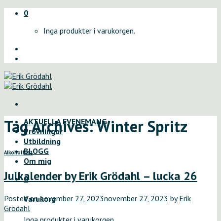
Skip
0
to
Inga produkter i varukorgen.
content
Tag Archives:
Winter Spritz
AKTUELLA EVENEMANG
Provningar
Utbildning
BLOGG
Alkoholfritt
Om mig
Julkalender by Erik Grödahl – lucka 26
0
Posted on
november 27, 2023
november 27, 2023
by
Erik
Varukorg
Grödahl
Inga produkter i varukorgen.