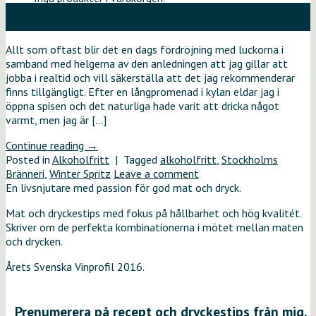
27
nov
Allt som oftast blir det en dags fördröjning med luckorna i
samband med helgerna av den anledningen att jag gillar att
jobba i realtid och vill säkerställa att det jag rekommenderar
finns tillgängligt. Efter en långpromenad i kylan eldar jag i
öppna spisen och det naturliga hade varit att dricka något
varmt, men jag är […]
Continue reading
→
Posted in
Alkoholfritt
|
Tagged
alkoholfritt
,
Stockholms
Bränneri
,
Winter Spritz
Leave a comment
En livsnjutare med passion för god mat och dryck.
Mat och dryckestips med fokus på hållbarhet och hög kvalitét.
Skriver om de perfekta kombinationerna i mötet mellan maten
och drycken.
Årets Svenska Vinprofil 2016.
Prenumerera på recept och dryckestips från mig.