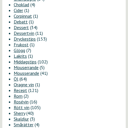
Choklad
(4)
Cider
(1)
Corpinnat
(1)
Debatt
(1)
Dessert
(34)
Dessertvin
(11)
Dryckestips
(153)
Frukost
(1)
Glögg
(7)
Lakrits
(1)
Middagstips
(102)
Mouserrande
(5)
Mousserande
(41)
Öl
(64)
Oragne vin
(1)
Recept
(121)
Rom
(2)
Rosévin
(16)
Rött vin
(105)
Sherry
(40)
Skaldjur
(3)
Smårätter
(4)