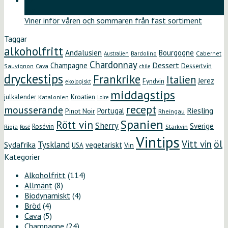
12
maj
Viner inför våren och sommaren från fast sortiment
Taggar
alkoholfritt
Andalusien
Bourgogne
Bardolino
Cabernet
Australien
Chardonnay
Dessert
Champagne
Dessertvin
Sauvignon
Cava
chile
dryckestips
Frankrike
Italien
Jerez
Fyndvin
ekologiskt
middagstips
Kroatien
julkalender
Katalonien
Loire
recept
mousserande
Riesling
Portugal
Pinot Noir
Rheingau
Spanien
Rött vin
Sherry
Sverige
Rosévin
Starkvin
Rioja
Rosé
Vintips
öl
Vitt vin
Tyskland
Sydafrika
vegetariskt
Vin
USA
Kategorier
Alkoholfritt
(114)
Allmänt
(8)
Biodynamiskt
(4)
Bröd
(4)
Cava
(5)
Champagne
(24)