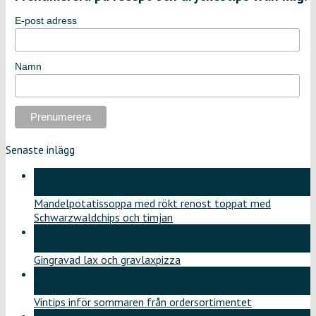
E-post adress
Namn
Senaste inlägg
18
jun
Mandelpotatissoppa med rökt renost toppat med
Schwarzwaldchips och timjan
11
jun
Gingravad lax och gravlaxpizza
26
maj
Vintips inför sommaren från ordersortimentet