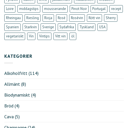
Loire
middagstips
mousserande
Pinot Noir
Portugal
recept
Rheingau
Riesling
Rioja
Rosé
Rosévin
Rött vin
Sherry
Spanien
Starkvin
Sverige
Sydafrika
Tyskland
USA
vegetariskt
Vin
Vintips
Vitt vin
öl
KATEGORIER
Alkoholfritt
(114)
Allmänt
(8)
Biodynamiskt
(4)
Bröd
(4)
Cava
(5)
Champagne
(24)