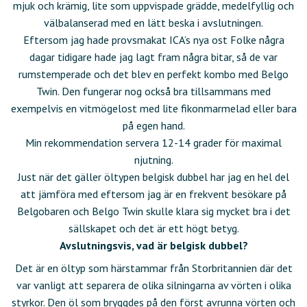
mjuk och krämig, lite som uppvispade grädde, medelfyllig och
välbalanserad med en lätt beska i avslutningen.
Eftersom jag hade provsmakat ICA’s nya ost Folke några
dagar tidigare hade jag lagt fram några bitar, så de var
rumstemperade och det blev en perfekt kombo med Belgo
Twin. Den fungerar nog också bra tillsammans med
exempelvis en vitmögelost med lite fikonmarmelad eller bara
på egen hand.
Min rekommendation servera 12-14 grader för maximal
njutning.
Just när det gäller öltypen belgisk dubbel har jag en hel del
att jämföra med eftersom jag är en frekvent besökare på
Belgobaren och Belgo Twin skulle klara sig mycket bra i det
sällskapet och det är ett högt betyg.
Avslutningsvis, vad är belgisk dubbel?
Det är en öltyp som härstammar från Storbritannien där det
var vanligt att separera de olika silningarna av vörten i olika
styrkor. Den öl som bryggdes på den först avrunna vörten och