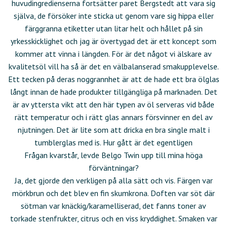
huvudingredienserna fortsätter paret Bergstedt att vara sig
själva, de försöker inte sticka ut genom vare sig hippa eller
färggranna etiketter utan litar helt och hållet på sin
yrkesskicklighet och jag är övertygad det är ett koncept som
kommer att vinna i längden. För är det något vi älskare av
kvalitetsöl vill ha så är det en välbalanserad smakupplevelse.
Ett tecken på deras noggrannhet är att de hade ett bra ölglas
långt innan de hade produkter tillgängliga på marknaden. Det
är av yttersta vikt att den här typen av öl serveras vid både
rätt temperatur och i rätt glas annars försvinner en del av
njutningen. Det är lite som att dricka en bra single malt i
tumblerglas med is. Hur gått är det egentligen
Frågan kvarstår, levde Belgo Twin upp till mina höga
förväntningar?
Ja, det gjorde den verkligen på alla sätt och vis. Färgen var
mörkbrun och det blev en fin skumkrona. Doften var söt där
sötman var knäckig/karamelliserad, det fanns toner av
torkade stenfrukter, citrus och en viss kryddighet. Smaken var