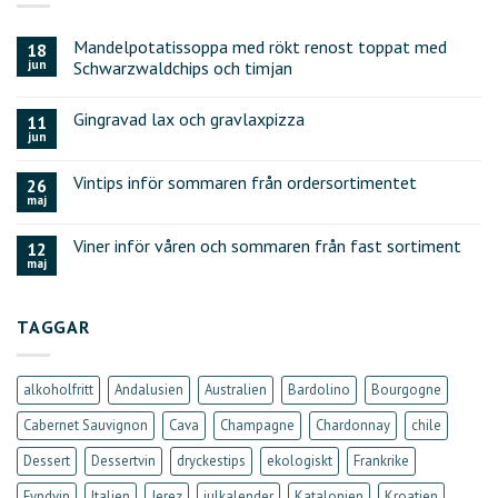
Mandelpotatissoppa med rökt renost toppat med
18
jun
Schwarzwaldchips och timjan
Gingravad lax och gravlaxpizza
11
jun
Vintips inför sommaren från ordersortimentet
26
maj
Viner inför våren och sommaren från fast sortiment
12
maj
TAGGAR
alkoholfritt
Andalusien
Australien
Bardolino
Bourgogne
Cabernet Sauvignon
Cava
Champagne
Chardonnay
chile
Dessert
Dessertvin
dryckestips
ekologiskt
Frankrike
Fyndvin
Italien
Jerez
julkalender
Katalonien
Kroatien