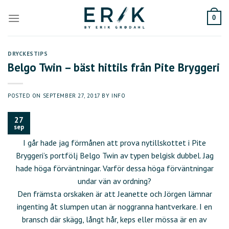
Skip
to
0
content
DRYCKESTIPS
Belgo Twin – bäst hittils från Pite Bryggeri
POSTED ON
SEPTEMBER 27, 2017
BY
INFO
27
sep
I går hade jag förmånen att prova nytillskottet i Pite
Bryggeri’s portfölj Belgo Twin av typen belgisk dubbel. Jag
hade höga förväntningar. Varför dessa höga förväntningar
undar vän av ordning?
Den främsta orskaken är att Jeanette och Jörgen lämnar
ingenting åt slumpen utan är noggranna hantverkare. I en
bransch där skägg, långt hår, keps eller mössa är en av