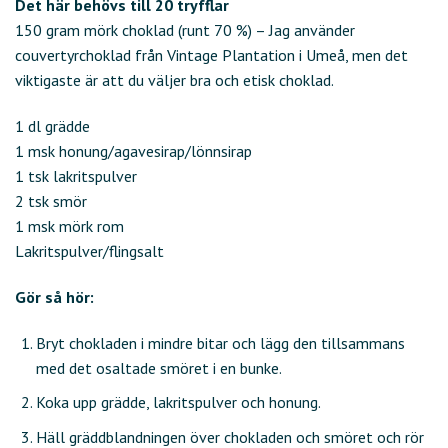
Det här behövs till 20 tryfflar
150 gram mörk choklad (runt 70 %) – Jag använder
couvertyrchoklad från Vintage Plantation i Umeå, men det
viktigaste är att du väljer bra och etisk choklad.
1 dl grädde
1 msk honung/agavesirap/lönnsirap
1 tsk lakritspulver
2 tsk smör
1 msk mörk rom
Lakritspulver/flingsalt
Gör så hör:
Bryt chokladen i mindre bitar och lägg den tillsammans
med det osaltade smöret i en bunke.
Koka upp grädde, lakritspulver och honung.
Häll gräddblandningen över chokladen och smöret och rör