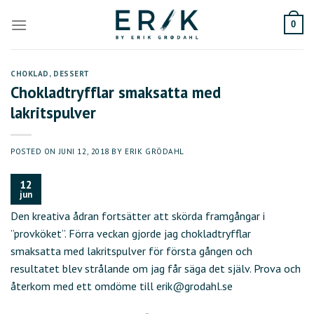
Skip
to
0
content
CHOKLAD
,
DESSERT
Chokladtryfflar smaksatta med
lakritspulver
POSTED ON
JUNI 12, 2018
BY
ERIK GRÖDAHL
12
jun
Den kreativa ådran fortsätter att skörda framgångar i
”provköket”. Förra veckan gjorde jag chokladtryfflar
smaksatta med lakritspulver för första gången och
resultatet blev strålande om jag får säga det själv. Prova och
återkom med ett omdöme till erik@grodahl.se