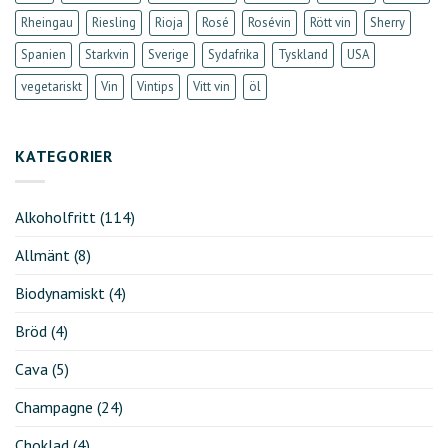
Rheingau
Riesling
Rioja
Rosé
Rosévin
Rött vin
Sherry
Spanien
Starkvin
Sverige
Sydafrika
Tyskland
USA
vegetariskt
Vin
Vintips
Vitt vin
öl
KATEGORIER
Alkoholfritt
(114)
Allmänt
(8)
Biodynamiskt
(4)
Bröd
(4)
Cava
(5)
Champagne
(24)
Choklad
(4)