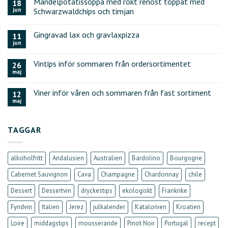
Mandelpotatissoppa med rökt renost toppat med
18
jun
Schwarzwaldchips och timjan
Gingravad lax och gravlaxpizza
11
jun
Vintips inför sommaren från ordersortimentet
26
maj
Viner inför våren och sommaren från fast sortiment
12
maj
TAGGAR
alkoholfritt
Andalusien
Australien
Bardolino
Bourgogne
Cabernet Sauvignon
Cava
Champagne
Chardonnay
chile
Dessert
Dessertvin
dryckestips
ekologiskt
Frankrike
Fyndvin
Italien
Jerez
julkalender
Katalonien
Kroatien
Loire
middagstips
mousserande
Pinot Noir
Portugal
recept