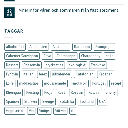
Viner inför våren och sommaren från fast sortiment
12
maj
TAGGAR
alkoholfritt
Andalusien
Australien
Bardolino
Bourgogne
Cabernet Sauvignon
Cava
Champagne
Chardonnay
chile
Dessert
Dessertvin
dryckestips
ekologiskt
Frankrike
Fyndvin
Italien
Jerez
julkalender
Katalonien
Kroatien
Loire
middagstips
mousserande
Pinot Noir
Portugal
recept
Rheingau
Riesling
Rioja
Rosé
Rosévin
Rött vin
Sherry
Spanien
Starkvin
Sverige
Sydafrika
Tyskland
USA
vegetariskt
Vin
Vintips
Vitt vin
öl