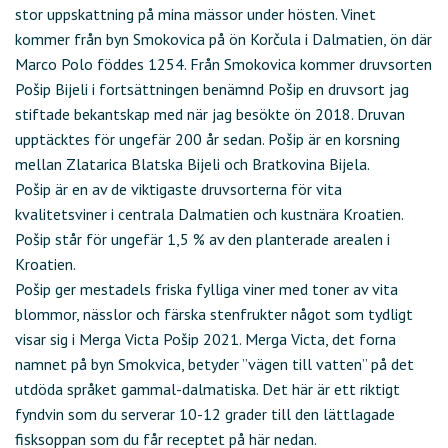
stor uppskattning på mina mässor under hösten. Vinet
kommer från byn Smokovica på ön Korčula i Dalmatien, ön där
Marco Polo föddes 1254. Från Smokovica kommer druvsorten
Pošip Bijeli i fortsättningen benämnd Pošip en druvsort jag
stiftade bekantskap med när jag besökte ön 2018. Druvan
upptäcktes för ungefär 200 år sedan. Pošip är en korsning
mellan Zlatarica Blatska Bijeli och Bratkovina Bijela.
Pošip är en av de viktigaste druvsorterna för vita
kvalitetsviner i centrala Dalmatien och kustnära Kroatien.
Pošip står för ungefär 1,5 % av den planterade arealen i
Kroatien.
Pošip ger mestadels friska fylliga viner med toner av vita
blommor, nässlor och färska stenfrukter något som tydligt
visar sig i Merga Victa Pošip 2021. Merga Victa, det forna
namnet på byn Smokvica, betyder ”vägen till vatten” på det
utdöda språket gammal-dalmatiska. Det här är ett riktigt
fyndvin som du serverar 10-12 grader till den lättlagade
fisksoppan som du får receptet på här nedan.