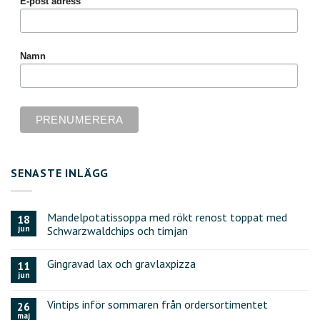
E-post adress
Namn
SENASTE INLÄGG
Mandelpotatissoppa med rökt renost toppat med
18
jun
Schwarzwaldchips och timjan
Gingravad lax och gravlaxpizza
11
jun
Vintips inför sommaren från ordersortimentet
26
maj