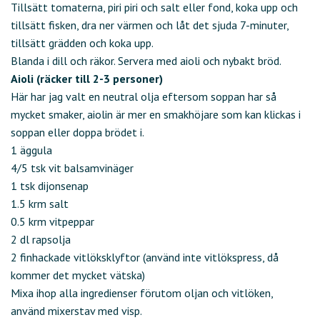
Tillsätt tomaterna, piri piri och salt eller fond, koka upp och
tillsätt fisken, dra ner värmen och låt det sjuda 7-minuter,
tillsätt grädden och koka upp.
Blanda i dill och räkor. Servera med aioli och nybakt bröd.
Aioli (räcker till 2-3 personer)
Här har jag valt en neutral olja eftersom soppan har så
mycket smaker, aiolin är mer en smakhöjare som kan klickas i
soppan eller doppa brödet i.
1 äggula
4/5 tsk vit balsamvinäger
1 tsk dijonsenap
1.5 krm salt
0.5 krm vitpeppar
2 dl rapsolja
2 finhackade vitlöksklyftor (använd inte vitlökspress, då
kommer det mycket vätska)
Mixa ihop alla ingredienser förutom oljan och vitlöken,
använd mixerstav med visp.