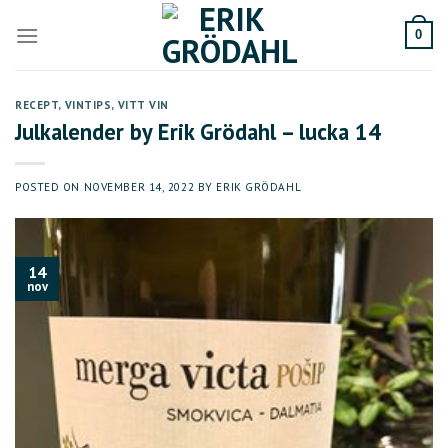
Skip
to
0
content
RECEPT
,
VINTIPS
,
VITT VIN
Julkalender by Erik Grödahl – lucka 14
POSTED ON
NOVEMBER 14, 2022
BY
ERIK GRÖDAHL
14
nov