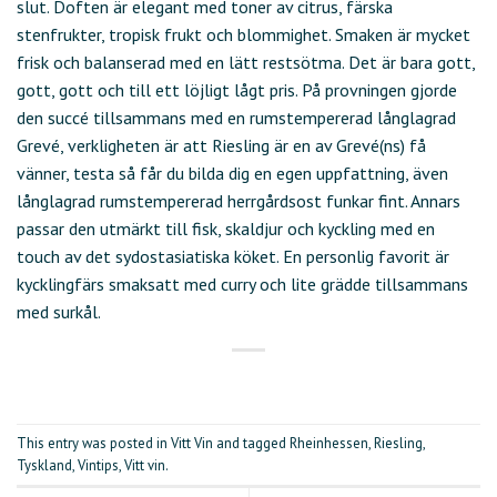
slut. Doften är elegant med toner av citrus, färska
stenfrukter, tropisk frukt och blommighet. Smaken är mycket
frisk och balanserad med en lätt restsötma. Det är bara gott,
gott, gott och till ett löjligt lågt pris. På provningen gjorde
den succé tillsammans med en rumstempererad långlagrad
Grevé, verkligheten är att Riesling är en av Grevé(ns) få
vänner, testa så får du bilda dig en egen uppfattning, även
långlagrad rumstempererad herrgårdsost funkar fint. Annars
passar den utmärkt till fisk, skaldjur och kyckling med en
touch av det sydostasiatiska köket. En personlig favorit är
kycklingfärs smaksatt med curry och lite grädde tillsammans
med surkål.
This entry was posted in
Vitt Vin
and tagged
Rheinhessen
,
Riesling
,
Tyskland
,
Vintips
,
Vitt vin
.