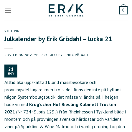
Skip
to
0
content
VITT VIN
Julkalender by Erik Grödahl – lucka 21
POSTED ON
NOVEMBER 21, 2023
BY
ERIK GRÖDAHL
21
nov
Alltid lika uppskattad bland mässbesökare och
provningsdeltagare, men trots det finns den inte på hyllan i
någon Systembolagsbutik, det måste vi ändra på. I helgen
hade vi med
Krug’scher Hof Riesling Kabinett Trocken
2021
(Nr 72449, pris 129,-) från Rheinhessen i Tyskland både i
montern och på provningen svenska hårdostar och världens
viner på Sparkling & Wine Malmö och i vanlig ordning tog den