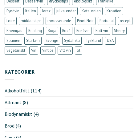
Dessert
Dessertvin
dryckestips
ekologiskt
Frankrike
Fyndvin
Italien
Jerez
julkalender
Katalonien
Kroatien
Loire
middagstips
mousserande
Pinot Noir
Portugal
recept
Rheingau
Riesling
Rioja
Rosé
Rosévin
Rött vin
Sherry
Spanien
Starkvin
Sverige
Sydafrika
Tyskland
USA
vegetariskt
Vin
Vintips
Vitt vin
öl
KATEGORIER
Alkoholfritt
(114)
Allmänt
(8)
Biodynamiskt
(4)
Bröd
(4)
Cava
(5)