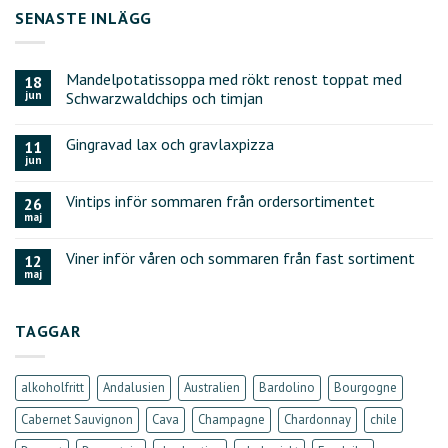
SENASTE INLÄGG
Mandelpotatissoppa med rökt renost toppat med
18
jun
Schwarzwaldchips och timjan
Gingravad lax och gravlaxpizza
11
jun
Vintips inför sommaren från ordersortimentet
26
maj
Viner inför våren och sommaren från fast sortiment
12
maj
TAGGAR
alkoholfritt
Andalusien
Australien
Bardolino
Bourgogne
Cabernet Sauvignon
Cava
Champagne
Chardonnay
chile