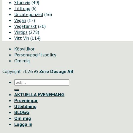
Starkvin
(49)
Tilltugg
(6)
Uncategorized
(36)
Vegan
(12)
Vegetariskt
(20)
Vintips
(278)
Vitt Vin
(114)
Köpvillkor
Personuppgiftspolicy
Om mig
Copyright 2026 ©
Zero Dosage AB
Sök
efter:
AKTUELLA EVENEMANG
Provningar
Utbildning
BLOGG
Om mig
Logga in