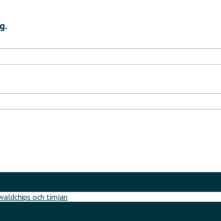
g.
aldchips och timjan