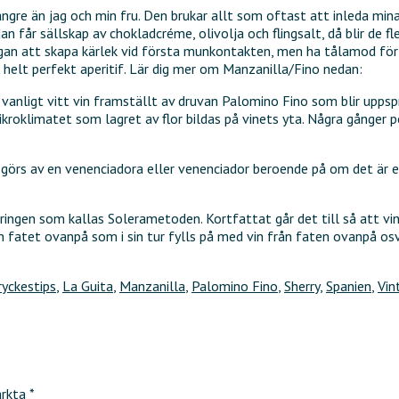
 längre än jag och min fru. Den brukar allt som oftast att inleda mi
dan får sällskap av chokladcréme, olivolja och flingsalt, då blir de f
 att skapa kärlek vid första munkontakten, men ha tålamod för det 
en helt perfekt aperitif. Lär dig mer om Manzanilla/Fino nedan:
vanligt vitt vin framställt av druvan Palomino Fino som blir uppspr
roklimatet som lagret av flor bildas på vinets yta. Några gånger per
t görs av en venenciadora eller venenciador beroende på om det är 
gringen som kallas Solerametoden. Kortfattat går det till så att vi
ån fatet ovanpå som i sin tur fylls på med vin från faten ovanpå osv
ryckestips
,
La Guita
,
Manzanilla
,
Palomino Fino
,
Sherry
,
Spanien
,
Vin
ärkta
*