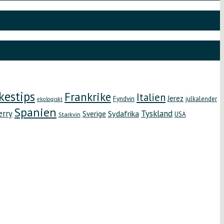
kestips
Frankrike
Italien
Jerez
Fyndvin
julkalender
ekologiskt
Spanien
erry
Tyskland
Sydafrika
Sverige
Starkvin
USA