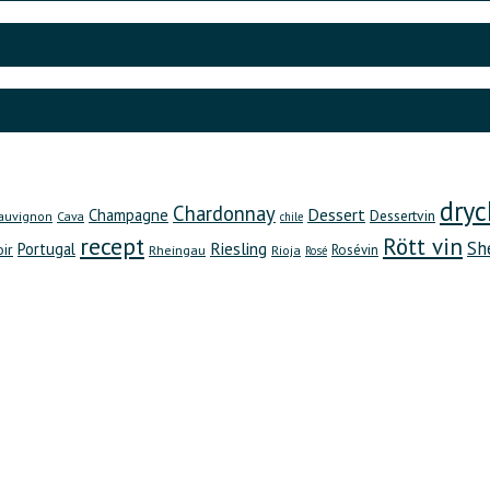
dryc
Chardonnay
Dessert
Champagne
Dessertvin
auvignon
Cava
chile
recept
Rött vin
Sh
Riesling
Portugal
oir
Rheingau
Rosévin
Rioja
Rosé