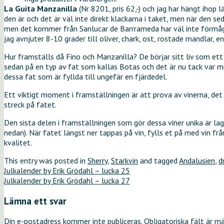
La Guita Manzanilla
(Nr 8201, pris 62,-) och jag har hängt ihop
den är och det är väl inte direkt klackarna i taket, men när den se
men det kommer från Sanlucar de Barrrameda har väl inte förmågan
jag avnjuter 8-10 grader till oliver, chark, ost, rostade mandlar, 
Hur framställs då Fino och Manzanilla? De börjar sitt liv som ett 
sedan på en typ av fat som kallas Botas och det är nu tack var mik
dessa fat som är fyllda till ungefär en fjärdedel.
Ett viktigt moment i framställningen är att prova av vinerna, de
streck på fatet.
Den sista delen i framställningen som gör dessa viner unika är la
nedan). När fatet längst ner tappas på vin, fylls et på med vin fr
kvalitet.
This entry was posted in
Sherry
,
Starkvin
and tagged
Andalusien
,
d
Julkalender by Erik Grödahl – lucka 25
Julkalender by Erik Grödahl – lucka 27
Lämna ett svar
Din e-postadress kommer inte publiceras.
Obligatoriska fält är m