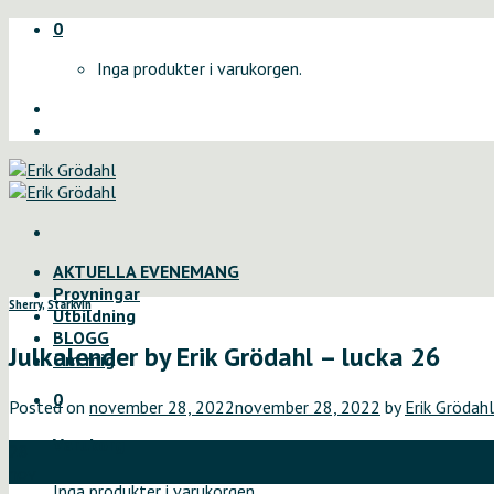
Skip
0
to
Inga produkter i varukorgen.
content
AKTUELLA EVENEMANG
Provningar
Sherry
,
Starkvin
Utbildning
BLOGG
Julkalender by Erik Grödahl – lucka 26
Om mig
0
Posted on
november 28, 2022
november 28, 2022
by
Erik Grödahl
Varukorg
28
nov
Inga produkter i varukorgen.