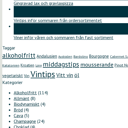
Gingravad lax och gravlaxpizza
26
maj
Vintips inför sommaren från ordersortimentet
12
maj
Viner inför våren och sommaren från fast sortiment
Taggar
alkoholfritt
Andalusien
Bourgogne
Bardolino
Cabernet S
Australien
middagstips
mousserande
Kroatien
Pinot N
Katalonien
Loire
Vintips
öl
Vitt vin
vegetariskt
Vin
Kategorier
Alkoholfritt
(114)
Allmänt
(8)
Biodynamiskt
(4)
Bröd
(4)
Cava
(5)
Champagne
(24)
Choklad
(4)