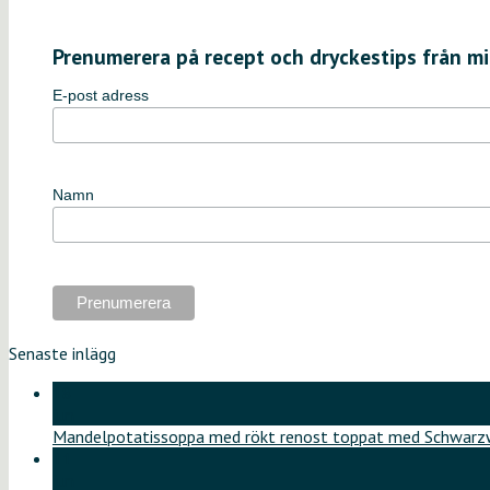
Prenumerera på recept och dryckestips från mi
E-post adress
Namn
Senaste inlägg
18
jun
Mandelpotatissoppa med rökt renost toppat med Schwarzw
11
jun