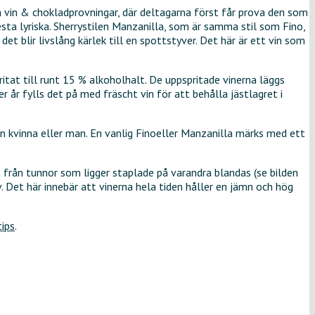
na vin & chokladprovningar, där deltagarna först får prova den som
lesta lyriska. Sherrystilen Manzanilla, som är samma stil som Fino,
blir livslång kärlek till en spottstyver. Det här är ett vin som
itat till runt 15 % alkoholhalt. De uppspritade vinerna läggs
 år fylls det på med fräscht vin för att behålla jästlagret i
en kvinna eller man. En vanlig Finoeller Manzanilla märks med ett
n från tunnor som ligger staplade på varandra blandas (se bilden
. Det här innebär att vinerna hela tiden håller en jämn och hög
tips
.