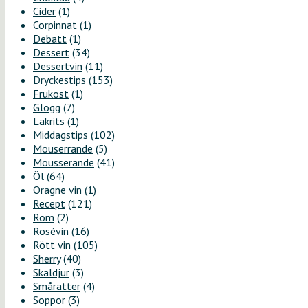
Cider
(1)
Corpinnat
(1)
Debatt
(1)
Dessert
(34)
Dessertvin
(11)
Dryckestips
(153)
Frukost
(1)
Glögg
(7)
Lakrits
(1)
Middagstips
(102)
Mouserrande
(5)
Mousserande
(41)
Öl
(64)
Oragne vin
(1)
Recept
(121)
Rom
(2)
Rosévin
(16)
Rött vin
(105)
Sherry
(40)
Skaldjur
(3)
Smårätter
(4)
Soppor
(3)