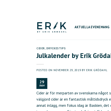
Skip
to
content
AKTUELLA EVENEMANG
CIDER
,
DRYCKESTIPS
Julkalender by Erik Gröda
POSTED ON
NOVEMBER 29, 2019
BY
ERIK GRÖDAHL
29
nov
Cider är för merparten av svenskarna något s
välgjord cider är en fantastisk måltidsdryck el
annat inlägg, men fokus idag är Baskien, de