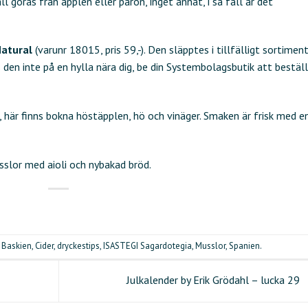
 göras från äpplen eller päron, inget annat, i så fall är det
Natural
(varunr 18015, pris 59,-). Den släpptes i tillfälligt sortimen
s den inte på en hylla nära dig, be din Systembolagsbutik att bestäl
är finns bokna höstäpplen, hö och vinäger. Smaken är frisk med e
sslor med aioli och nybakad bröd.
d
Baskien
,
Cider
,
dryckestips
,
ISASTEGI Sagardotegia
,
Musslor
,
Spanien
.
Julkalender by Erik Grödahl – lucka 29