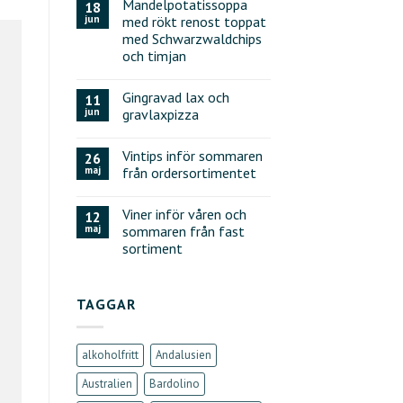
Mandelpotatissoppa
18
jun
med rökt renost toppat
med Schwarzwaldchips
och timjan
Gingravad lax och
11
jun
gravlaxpizza
Vintips inför sommaren
26
maj
från ordersortimentet
Viner inför våren och
12
maj
sommaren från fast
sortiment
TAGGAR
alkoholfritt
Andalusien
Australien
Bardolino