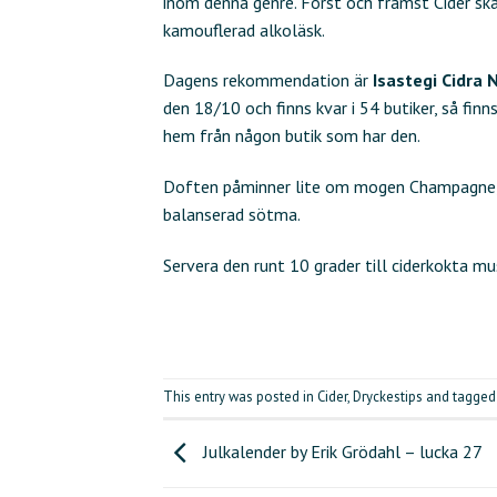
inom denna genre. Först och främst Cider skall
kamouflerad alkoläsk.
Dagens rekommendation är
Isastegi Cidra 
den 18/10 och finns kvar i 54 butiker, så finn
hem från någon butik som har den.
Doften påminner lite om mogen Champagne, h
balanserad sötma.
Servera den runt 10 grader till ciderkokta mu
This entry was posted in
Cider
,
Dryckestips
and tagge
Julkalender by Erik Grödahl – lucka 27