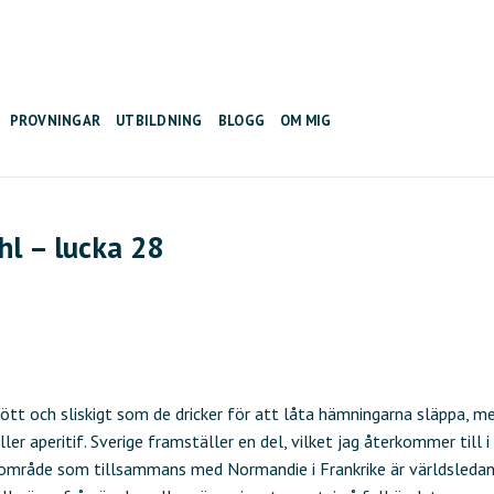
PROVNINGAR
UTBILDNING
BLOGG
OM MIG
hl – lucka 28
ött och sliskigt som de dricker för att låta hämningarna släppa, m
ler aperitif. Sverige framställer en del, vilket jag återkommer till i
t område som tillsammans med Normandie i Frankrike är världsleda