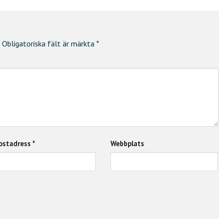
Obligatoriska fält är märkta
*
ostadress
*
Webbplats
a