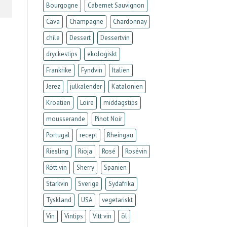
Bourgogne
Cabernet Sauvignon
Cava
Champagne
Chardonnay
chile
Dessert
Dessertvin
dryckestips
ekologiskt
Frankrike
Fyndvin
Italien
Jerez
julkalender
Katalonien
Kroatien
Loire
middagstips
mousserande
Pinot Noir
Portugal
recept
Rheingau
Riesling
Rioja
Rosé
Rosévin
Rött vin
Sherry
Spanien
Starkvin
Sverige
Sydafrika
Tyskland
USA
vegetariskt
Vin
Vintips
Vitt vin
öl