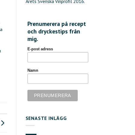
Årets Svenska Vinprofil 2016.
t
Prenumerera på recept
la
och dryckestips från
mig.
E-post adress
n
Namn
SENASTE INLÄGG