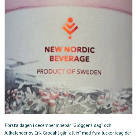
Första dagen i december innebär ”Glöggens dag” och
Julkalender by Erik Grödahl går ”all in” med fyra luckor idag där