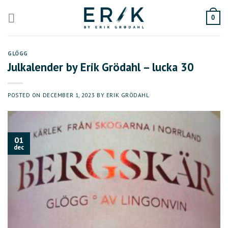
Skip
to
0
content
GLÖGG
Julkalender by Erik Grödahl – lucka 30
POSTED ON
DECEMBER 1, 2023
BY
ERIK GRÖDAHL
01
dec