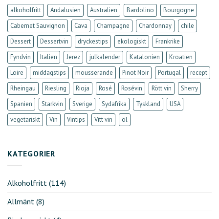
alkoholfritt
Andalusien
Australien
Bardolino
Bourgogne
Cabernet Sauvignon
Cava
Champagne
Chardonnay
chile
Dessert
Dessertvin
dryckestips
ekologiskt
Frankrike
Fyndvin
Italien
Jerez
julkalender
Katalonien
Kroatien
Loire
middagstips
mousserande
Pinot Noir
Portugal
recept
Rheingau
Riesling
Rioja
Rosé
Rosévin
Rött vin
Sherry
Spanien
Starkvin
Sverige
Sydafrika
Tyskland
USA
vegetariskt
Vin
Vintips
Vitt vin
öl
KATEGORIER
Alkoholfritt
(114)
Allmänt
(8)