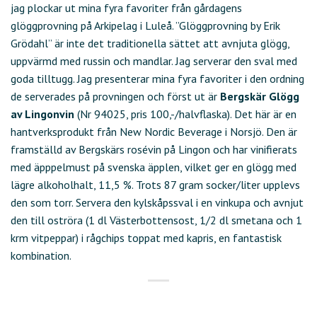
jag plockar ut mina fyra favoriter från gårdagens
glöggprovning på Arkipelag i Luleå. ”Glöggprovning by Erik
Grödahl” är inte det traditionella sättet att avnjuta glögg,
uppvärmd med russin och mandlar. Jag serverar den sval med
goda tilltugg. Jag presenterar mina fyra favoriter i den ordning
de serverades på provningen och först ut är
Bergskär Glögg
av Lingonvin
(Nr 94025, pris 100,-/halvflaska). Det här är en
hantverksprodukt från New Nordic Beverage i Norsjö. Den är
framställd av Bergskärs rosévin på Lingon och har vinifierats
med äpppelmust på svenska äpplen, vilket ger en glögg med
lägre alkoholhalt, 11,5 %. Trots 87 gram socker/liter upplevs
den som torr. Servera den kylskåpssval i en vinkupa och avnjut
den till oströra (1 dl Västerbottensost, 1/2 dl smetana och 1
krm vitpeppar) i rågchips toppat med kapris, en fantastisk
kombination.