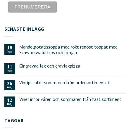
SENASTE INLÄGG
Mandelpotatissoppa med rökt renost toppat med
18
jun
Schwarzwaldchips och timjan
Gingravad lax och gravlaxpizza
11
jun
Vintips inför sommaren från ordersortimentet
26
maj
Viner inför våren och sommaren från fast sortiment
12
maj
TAGGAR