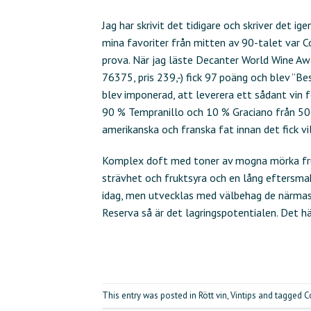
Jag har skrivit det tidigare och skriver det ige
mina favoriter från mitten av 90-talet var Co
prova. När jag läste Decanter World Wine A
76375, pris 239,-) fick 97 poäng och blev ”Best
blev imponerad, att leverera ett sådant vin f
90 % Tempranillo och 10 % Graciano från 50 
amerikanska och franska fat innan det fick vil
Komplex doft med toner av mogna mörka frukt
strävhet och fruktsyra och en lång eftersmak
idag, men utvecklas med välbehag de närmas
Reserva så är det lagringspotentialen. Det hä
This entry was posted in
Rött vin
,
Vintips
and tagged
C