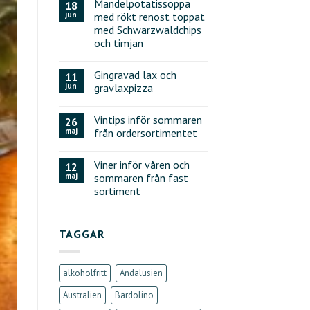
Mandelpotatissoppa
18
jun
med rökt renost toppat
med Schwarzwaldchips
och timjan
Gingravad lax och
11
jun
gravlaxpizza
Vintips inför sommaren
26
maj
från ordersortimentet
Viner inför våren och
12
maj
sommaren från fast
sortiment
TAGGAR
alkoholfritt
Andalusien
Australien
Bardolino