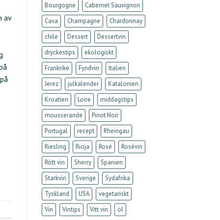
Bourgogne
Cabernet Sauvignon
n av
Cava
Champagne
Chardonnay
chile
Dessert
Dessertvin
dryckestips
ekologiskt
g
 på
Frankrike
Fyndvin
Italien
 på
Jerez
julkalender
Katalonien
Kroatien
Loire
middagstips
mousserande
Pinot Noir
Portugal
recept
Rheingau
Riesling
Rioja
Rosé
Rosévin
Rött vin
Sherry
Spanien
Starkvin
Sverige
Sydafrika
Tyskland
USA
vegetariskt
Vin
Vintips
Vitt vin
öl