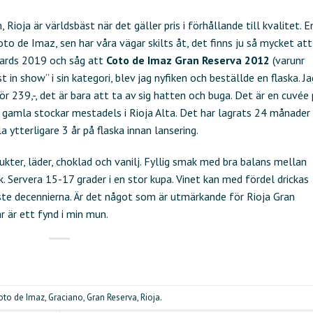
n, Rioja är världsbäst när det gäller pris i förhållande till kvalitet. E
to de Imaz, sen har våra vägar skilts åt, det finns ju så mycket att
wards 2019 och såg att
Coto de Imaz Gran Reserva 2012
(varunr
 in show” i sin kategori, blev jag nyfiken och beställde en flaska. Ja
ör 239,-, det är bara att ta av sig hatten och buga. Det är en cuvée
gamla stockar mestadels i Rioja Alta. Det har lagrats 24 månader
a ytterligare 3 år på flaska innan lansering.
er, läder, choklad och vanilj. Fyllig smak med bra balans mellan
. Servera 15-17 grader i en stor kupa. Vinet kan med fördel drickas
te decennierna. Är det något som är utmärkande för Rioja Gran
r är ett fynd i min mun.
oto de Imaz
,
Graciano
,
Gran Reserva
,
Rioja
.