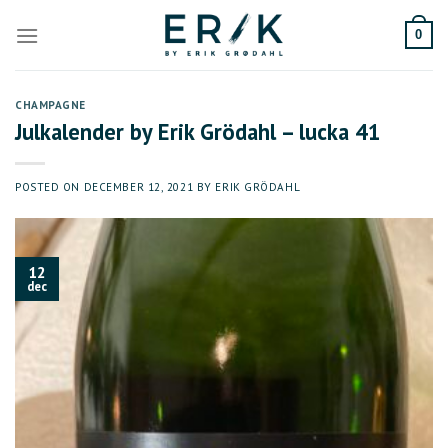
Skip
to
0
content
CHAMPAGNE
Julkalender by Erik Grödahl – lucka 41
POSTED ON
DECEMBER 12, 2021
BY
ERIK GRÖDAHL
12
dec