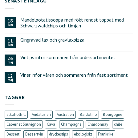
SENASTE INLÄGG
Mandelpotatissoppa med rökt renost toppat med
18
jun
Schwarzwaldchips och timjan
Gingravad lax och gravlaxpizza
11
jun
Vintips inför sommaren från ordersortimentet
26
maj
Viner inför våren och sommaren från fast sortiment
12
maj
TAGGAR
alkoholfritt
Andalusien
Australien
Bardolino
Bourgogne
Cabernet Sauvignon
Cava
Champagne
Chardonnay
chile
Dessert
Dessertvin
dryckestips
ekologiskt
Frankrike