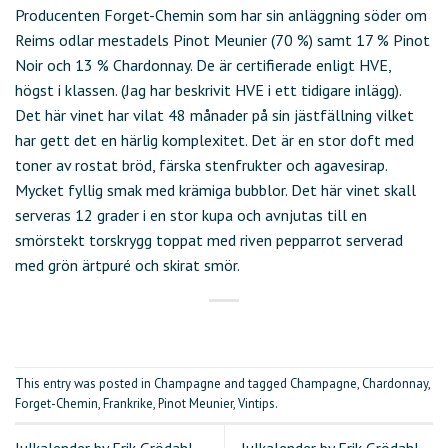
Producenten Forget-Chemin som har sin anläggning söder om
Reims odlar mestadels Pinot Meunier (70 %) samt 17 % Pinot
Noir och 13 % Chardonnay. De är certifierade enligt HVE,
högst i klassen. (Jag har beskrivit HVE i ett tidigare inlägg).
Det här vinet har vilat 48 månader på sin jästfällning vilket
har gett det en härlig komplexitet. Det är en stor doft med
toner av rostat bröd, färska stenfrukter och agavesirap.
Mycket fyllig smak med krämiga bubblor. Det här vinet skall
serveras 12 grader i en stor kupa och avnjutas till en
smörstekt torskrygg toppat med riven pepparrot serverad
med grön ärtpuré och skirat smör.
This entry was posted in
Champagne
and tagged
Champagne
,
Chardonnay
,
Forget-Chemin
,
Frankrike
,
Pinot Meunier
,
Vintips
.
Julkalender by Erik Grödahl –
Julkalender by Erik Grödahl –