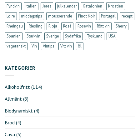
Fyndvin
Italien
Jerez
julkalender
Katalonien
Kroatien
Loire
middagstips
mousserande
Pinot Noir
Portugal
recept
Rheingau
Riesling
Rioja
Rosé
Rosévin
Rött vin
Sherry
Spanien
Starkvin
Sverige
Sydafrika
Tyskland
USA
vegetariskt
Vin
Vintips
Vitt vin
öl
KATEGORIER
Alkoholfritt
(114)
Allmänt
(8)
Biodynamiskt
(4)
Bröd
(4)
Cava
(5)