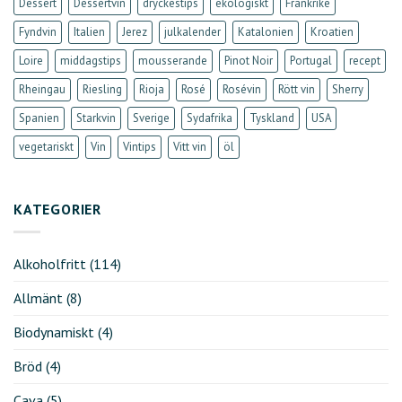
Dessert
Dessertvin
dryckestips
ekologiskt
Frankrike
Fyndvin
Italien
Jerez
julkalender
Katalonien
Kroatien
Loire
middagstips
mousserande
Pinot Noir
Portugal
recept
Rheingau
Riesling
Rioja
Rosé
Rosévin
Rött vin
Sherry
Spanien
Starkvin
Sverige
Sydafrika
Tyskland
USA
vegetariskt
Vin
Vintips
Vitt vin
öl
KATEGORIER
Alkoholfritt
(114)
Allmänt
(8)
Biodynamiskt
(4)
Bröd
(4)
Cava
(5)