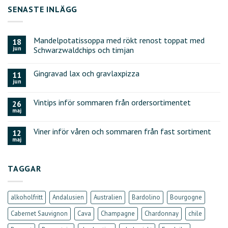
SENASTE INLÄGG
Mandelpotatissoppa med rökt renost toppat med
18
jun
Schwarzwaldchips och timjan
Gingravad lax och gravlaxpizza
11
jun
Vintips inför sommaren från ordersortimentet
26
maj
Viner inför våren och sommaren från fast sortiment
12
maj
TAGGAR
alkoholfritt
Andalusien
Australien
Bardolino
Bourgogne
Cabernet Sauvignon
Cava
Champagne
Chardonnay
chile