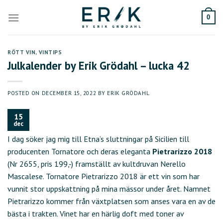
Skip
to
0
content
RÖTT VIN
,
VINTIPS
Julkalender by Erik Grödahl – lucka 42
POSTED ON
DECEMBER 15, 2022
BY
ERIK GRÖDAHL
15
dec
I dag söker jag mig till Etna’s sluttningar på Sicilien till
producenten Tornatore och deras eleganta
Pietrarizzo 2018
(Nr 2655, pris 199,-) framställt av kultdruvan Nerello
Mascalese. Tornatore Pietrarizzo 2018 är ett vin som har
vunnit stor uppskattning på mina mässor under året. Namnet
Pietrarizzo kommer från växtplatsen som anses vara en av de
bästa i trakten. Vinet har en härlig doft med toner av