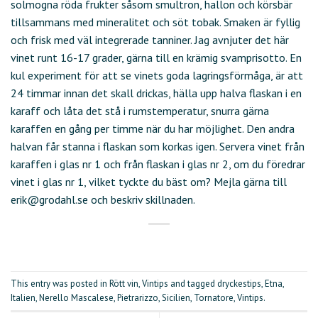
solmogna röda frukter såsom smultron, hallon och körsbär
tillsammans med mineralitet och söt tobak. Smaken är fyllig
och frisk med väl integrerade tanniner. Jag avnjuter det här
vinet runt 16-17 grader, gärna till en krämig svamprisotto. En
kul experiment för att se vinets goda lagringsförmåga, är att
24 timmar innan det skall drickas, hälla upp halva flaskan i en
karaff och låta det stå i rumstemperatur, snurra gärna
karaffen en gång per timme när du har möjlighet. Den andra
halvan får stanna i flaskan som korkas igen. Servera vinet från
karaffen i glas nr 1 och från flaskan i glas nr 2, om du föredrar
vinet i glas nr 1, vilket tyckte du bäst om? Mejla gärna till
erik@grodahl.se och beskriv skillnaden.
This entry was posted in
Rött vin
,
Vintips
and tagged
dryckestips
,
Etna
,
Italien
,
Nerello Mascalese
,
Pietrarizzo
,
Sicilien
,
Tornatore
,
Vintips
.