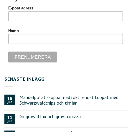
E-post adress
Namn
SENASTE INLÄGG
Mandelpotatissoppa med rökt renost toppat med
18
jun
Schwarzwaldchips och timjan
Gingravad lax och gravlaxpizza
11
jun