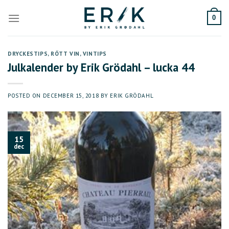
Skip
to
0
content
DRYCKESTIPS
,
RÖTT VIN
,
VINTIPS
Julkalender by Erik Grödahl – lucka 44
POSTED ON
DECEMBER 15, 2018
BY
ERIK GRÖDAHL
15
dec