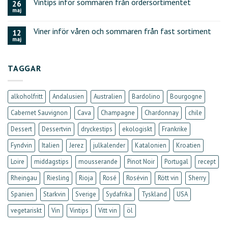
Vintips inför sommaren från ordersortimentet
26
maj
Viner inför våren och sommaren från fast sortiment
12
maj
TAGGAR
alkoholfritt
Andalusien
Australien
Bardolino
Bourgogne
Cabernet Sauvignon
Cava
Champagne
Chardonnay
chile
Dessert
Dessertvin
dryckestips
ekologiskt
Frankrike
Fyndvin
Italien
Jerez
julkalender
Katalonien
Kroatien
Loire
middagstips
mousserande
Pinot Noir
Portugal
recept
Rheingau
Riesling
Rioja
Rosé
Rosévin
Rött vin
Sherry
Spanien
Starkvin
Sverige
Sydafrika
Tyskland
USA
vegetariskt
Vin
Vintips
Vitt vin
öl