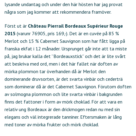
lysande undantag och under den här hösten har jag provat
några som jag kommer att rekommendera framöver.
Först ut är
Château Pierrail Bordeaux Supérieur Rouge
2015
(varunr 76905, pris 169,-). Det är en cuvée på 85 %
Merlot och 15 % Cabernet Sauvignon som har fått ligga på
franska ekfat i 12 månader. Ursprunget går inte att ta miste
på, jag brukar kalla det ”Bordeauxstick” och det är lite svårt
att beskriva med ord, men i det här fallet när doften av
mörka plommon tar överhanden då är Merlot den
dominerande druvsorten, är det svarta vinbär och cederträ
som dominerar då är det Cabernet Sauvignon. Förutom doften
av solmogna plommon och lite svarta vinbär i bakgrunden
finns det fattoner i form av mörk choklad. För att vara en
relativ ung Bordeaux är den drickmogen redan nu med sin
elegans och väl integrerade tanniner. Eftersmaken är lång
med toner av mörka frukter och mörk choklad.